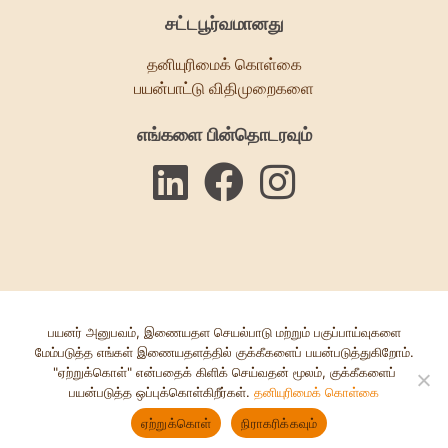
சட்டபூர்வமானது
தனியுரிமைக் கொள்கை
பயன்பாட்டு விதிமுறைகளை
எங்களை பின்தொடரவும்
பயனர் அனுபவம், இணையதள செயல்பாடு மற்றும் பகுப்பாய்வுகளை
மேம்படுத்த எங்கள் இணையதளத்தில் குக்கீகளைப் பயன்படுத்துகிறோம்.
"ஏற்றுக்கொள்" என்பதைக் கிளிக் செய்வதன் மூலம், குக்கீகளைப்
© பாவ்சோ 2025. அறக்கட்டளை ஆணைய எண்: 1084854. நிறுவன எண்:
பயன்படுத்த ஒப்புக்கொள்கிறீர்கள்.
தனியுரிமைக் கொள்கை
03152590. வலைத்தளம்
ஆக்சென்ட் கிரியேட்டிவ்
இப்போது
தளத்தை
ஒரு
ஏற்றுக்கொள்
நிராகரிக்கவும்
ஹெல்ப்லைனை
தானம்
விட்டு
பரிந்துரையை
அழைக்கவும்
செய்யுங்கள்
வெளியேறு
உருவாக்கவும்