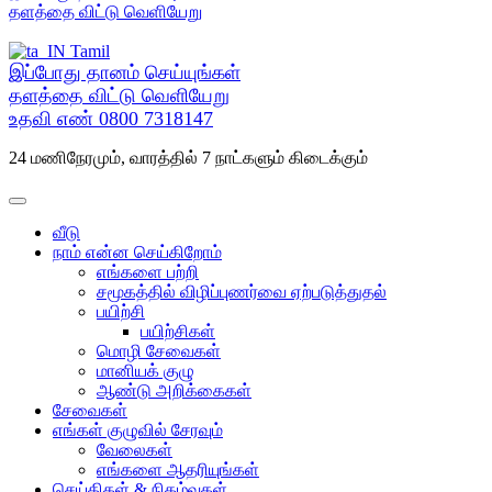
செல்க
தளத்தை விட்டு வெளியேறு
Tamil
இப்போது தானம் செய்யுங்கள்
தளத்தை விட்டு வெளியேறு
உதவி எண்
0800 7318147
24 மணிநேரமும், வாரத்தில் 7 நாட்களும் கிடைக்கும்
வீடு
நாம் என்ன செய்கிறோம்
எங்களை பற்றி
சமூகத்தில் விழிப்புணர்வை ஏற்படுத்துதல்
பயிற்சி
பயிற்சிகள்
மொழி சேவைகள்
மானியக் குழு
ஆண்டு அறிக்கைகள்
சேவைகள்
எங்கள் குழுவில் சேரவும்
வேலைகள்
எங்களை ஆதரியுங்கள்
செய்திகள் & நிகழ்வுகள்