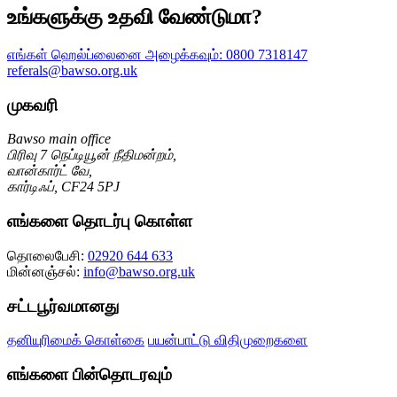
உங்களுக்கு உதவி வேண்டுமா?
எங்கள் ஹெல்ப்லைனை அழைக்கவும்:
0800 7318147
referals@bawso.org.uk
முகவரி
Bawso main office
பிரிவு 7 நெப்டியூன் நீதிமன்றம்,
வான்கார்ட் வே,
கார்டிஃப், CF24 5PJ
எங்களை தொடர்பு கொள்ள
தொலைபேசி:
02920 644 633
மின்னஞ்சல்:
info@bawso.org.uk
சட்டபூர்வமானது
தனியுரிமைக் கொள்கை
பயன்பாட்டு விதிமுறைகளை
எங்களை பின்தொடரவும்