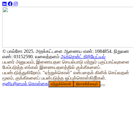
© பாவ்சோ 2025. அறக்கட்டளை ஆணைய எண்: 1084854. நிறுவன
எண்: 03152590. வலைத்தளம்
ஆக்சென்ட் கிரியேட்டிவ்
பயனர் அனுபவம், இணையதள செயல்பாடு மற்றும் பகுப்பாய்வுகளை
மேம்படுத்த எங்கள் இணையதளத்தில் குக்கீகளைப்
பயன்படுத்துகிறோம். "ஏற்றுக்கொள்" என்பதைக் கிளிக் செய்வதன்
மூலம், குக்கீகளைப் பயன்படுத்த ஒப்புக்கொள்கிறீர்கள்.
தனியுரிமைக் கொள்கை
ஏற்றுக்கொள்
நிராகரிக்கவும்