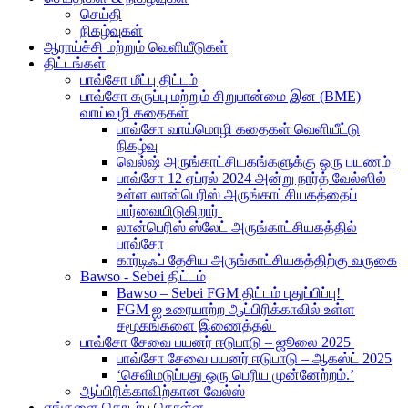
செய்தி
நிகழ்வுகள்
ஆராய்ச்சி மற்றும் வெளியீடுகள்
திட்டங்கள்
பாவ்சோ மீட்பு திட்டம்
பாவ்சோ கருப்பு மற்றும் சிறுபான்மை இன (BME)
வாய்வழி கதைகள்
பாவ்சோ வாய்மொழி கதைகள் வெளியீட்டு
நிகழ்வு
வெல்ஷ் அருங்காட்சியகங்களுக்கு ஒரு பயணம்
பாவ்சோ 12 ஏப்ரல் 2024 அன்று நார்த் வேல்ஸில்
உள்ள லான்பெரிஸ் அருங்காட்சியகத்தைப்
பார்வையிடுகிறார்
லான்பெரிஸ் ஸ்லேட் அருங்காட்சியகத்தில்
பாவ்சோ
கார்டிஃப் தேசிய அருங்காட்சியகத்திற்கு வருகை
Bawso - Sebei திட்டம்
Bawso – Sebei FGM திட்டம் புதுப்பிப்பு!
FGM ஐ உரையாற்ற ஆப்பிரிக்காவில் உள்ள
சமூகங்களை இணைத்தல்
பாவ்சோ சேவை பயனர் ஈடுபாடு – ஜூலை 2025
பாவ்சோ சேவை பயனர் ஈடுபாடு – ஆகஸ்ட் 2025
‘செவிமடுப்பது ஒரு பெரிய முன்னேற்றம்.’
ஆப்பிரிக்காவிற்கான வேல்ஸ்
எங்களை தொடர்பு கொள்ள