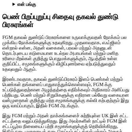
என் பங்கு
பெண் பிறப்புறுப்பு சிதைவு தகவல் துண்டு
பிரசுரங்கள்
FGM தகவல் துண்டுப் பிரசுரங்களை உருவாக்குவதன் நோக்கம் பல
முக்கிய நோக்கங்களுக்கு உதவுகிறது. முதலாவதாக, எஃப்ஜிஎம்
என்றால் என்ன, அதன் வகைகள், பரவல் மற்றும் அதனுடன்
தொடர்புடைய கடுமையான உடல்நல அபாயங்கள் மற்றும் மனித
உரிமை மீறல்கள் குறித்து பொதுமக்களுக்கும், ஆபத்தில் உள்ள
குறிப்பிட்ட சமூகங்களுக்கும் விழிப்புணர்வை ஏற்படுத்துவதும்
உதவுவதும் ஆகும்.
இரண்டாவதாக, தகவல் துண்டுப்பிரசுரம் இளம் பெண்கள் மற்றும்
பெண்கள் தங்களைப் பாதுகாத்துக்கொள்ளவும், FGM க்கு
உட்படுத்துவதற்கான அழுத்தத்தை எதிர்க்கவும் அதிகாரம் அளிப்பது
பற்றியது. பெண் மற்றும் சிறுமிகளுக்கு எதிரான பல்வேறு வகையான
வன்முறைகள் குறித்து மற்ற சமூகங்களுக்கு கல்வி கற்பதற்கும் இது
ஒரு வாய்ப்பாகும், இதில் FGM அடங்கும்.
இது FGM மற்றும் அதன் தாக்கங்களைச் சுற்றியுள்ள UK இன் சட்ட
சட்டத்தை வலுப்படுத்துகிறது. இது அவர்களின் நாட்டில் FGM இன்
சட்டப்பூர்வ நிலையைப் பற்றி சமூகங்களுக்குத் தெரிவிக்கிறது,
இதில் நடைமுறையைத் தடைசெய்யும் சட்டங்கள் மற்றும் அதைச்