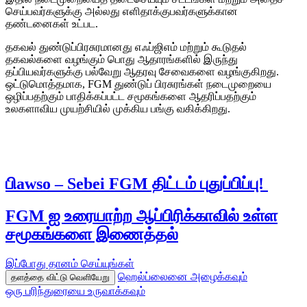
செய்பவர்களுக்கு அல்லது எளிதாக்குபவர்களுக்கான
தண்டனைகள் உட்பட.
தகவல் துண்டுப்பிரசுரமானது எஃப்ஜிஎம் மற்றும் கூடுதல்
தகவல்களை வழங்கும் பொது ஆதாரங்களில் இருந்து
தப்பியவர்களுக்கு பல்வேறு ஆதரவு சேவைகளை வழங்குகிறது.
ஒட்டுமொத்தமாக, FGM துண்டுப் பிரசுரங்கள் நடைமுறையை
ஒழிப்பதற்கும் பாதிக்கப்பட்ட சமூகங்களை ஆதரிப்பதற்கும்
உலகளாவிய முயற்சியில் முக்கிய பங்கு வகிக்கிறது.
பி
awso – Sebei FGM திட்டம் புதுப்பிப்பு!
FGM ஐ உரையாற்ற ஆப்பிரிக்காவில் உள்ள
சமூகங்களை இணைத்தல்
இப்போது தானம் செய்யுங்கள்
ஹெல்ப்லைனை அழைக்கவும்
தளத்தை விட்டு வெளியேறு
ஒரு பரிந்துரையை உருவாக்கவும்