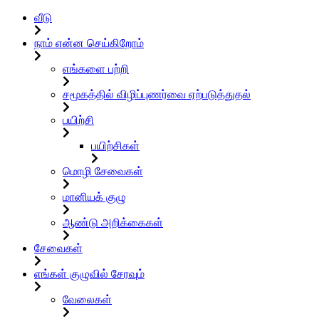
வீடு
நாம் என்ன செய்கிறோம்
எங்களை பற்றி
சமூகத்தில் விழிப்புணர்வை ஏற்படுத்துதல்
பயிற்சி
பயிற்சிகள்
மொழி சேவைகள்
மானியக் குழு
ஆண்டு அறிக்கைகள்
சேவைகள்
எங்கள் குழுவில் சேரவும்
வேலைகள்