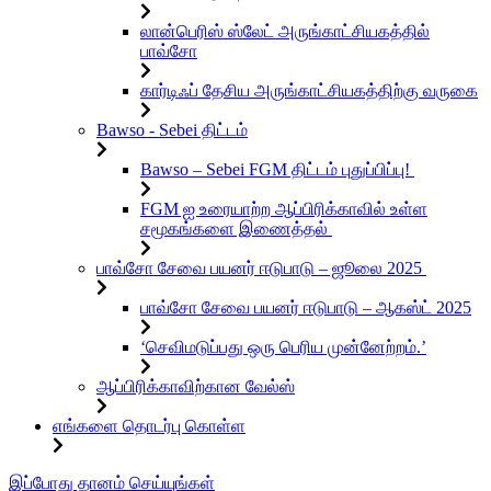
லான்பெரிஸ் ஸ்லேட் அருங்காட்சியகத்தில்
பாவ்சோ
கார்டிஃப் தேசிய அருங்காட்சியகத்திற்கு வருகை
Bawso - Sebei திட்டம்
Bawso – Sebei FGM திட்டம் புதுப்பிப்பு!
FGM ஐ உரையாற்ற ஆப்பிரிக்காவில் உள்ள
சமூகங்களை இணைத்தல்
பாவ்சோ சேவை பயனர் ஈடுபாடு – ஜூலை 2025
பாவ்சோ சேவை பயனர் ஈடுபாடு – ஆகஸ்ட் 2025
‘செவிமடுப்பது ஒரு பெரிய முன்னேற்றம்.’
ஆப்பிரிக்காவிற்கான வேல்ஸ்
எங்களை தொடர்பு கொள்ள
உள்ளடக்கத்திற்கு
இப்போது தானம் செய்யுங்கள்