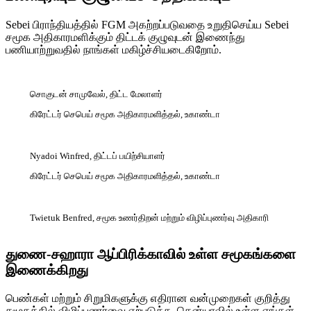
Sebei பிராந்தியத்தில் FGM அகற்றப்படுவதை உறுதிசெய்ய Sebei
சமூக அதிகாரமளிக்கும் திட்டக் குழுவுடன் இணைந்து
பணியாற்றுவதில் நாங்கள் மகிழ்ச்சியடைகிறோம்.
சொகுடன் சாமுவேல், திட்ட மேலாளர்
கிரேட்டர் செபெய் சமூக அதிகாரமளித்தல், உகாண்டா
Nyadoi Winfred, திட்டப் பயிற்சியாளர்
கிரேட்டர் செபெய் சமூக அதிகாரமளித்தல், உகாண்டா
Twietuk Benfred, சமூக உணர்திறன் மற்றும் விழிப்புணர்வு அதிகாரி
துணை-சஹாரா ஆப்பிரிக்காவில் உள்ள சமூகங்களை
இணைக்கிறது
பெண்கள் மற்றும் சிறுமிகளுக்கு எதிரான வன்முறைகள் குறித்து
சமூகத்தில் விழிப்புணர்வை ஏற்படுத்த, கென்யாவில் உள்ள எங்கள்