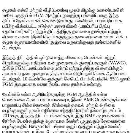
சமூகக் கல்வி மற்றும் விழிப்புணர்வு மூலம் கிழக்கு உகாண்டாவின்
Sebei பகுதியில் FGM அகற்றப்படுவதற்கு பங்களிப்பதை இந்த
திட்டம் நோக்கமாகக் கொண்டுள்ளது. பள்ளிகள், பாரம்பரியமாக
பயிற்றுவிக்கப்பட்ட நடுத்தர மனைவிகள் (பாரம்பரிய பிறப்பு
உதவியாளர்கள்) மற்றும் திட்டத்திற்கு தலைமை தாங்கும் மற்றும்
விளைவுகளை நிர்வகிக்கும் கருத்துத் தலைவர்களை உள்ளடக்கிய
சமூக ஆதரவாளர்களின் குழுவை உருவாக்குவது நன்மைகளில்
அடங்கும்.
இந்தத் திட்டத்தின் ஒட்டுமொத்த விளைவு, பெண்கள் மற்றும்
சிறுமிகளுக்கு எதிரான வன்முறையைக் குறைப்பதாகும் (VAWG),
இதில் FGM, மனப்பான்மை மாற்றம் மற்றும் தீங்கு விளைவிக்கும்
கலாச்சார நடைமுறைகளுக்கு சவால் விடும் நம்பிக்கை ஆகியவை
அடங்கும். 10 ஆண்டுகளுக்குள் செபெய் பிராந்தியத்தில் 55% மூலம்
FGM குறைவதை உணர நீண்ட கால தாக்கம் உள்ளது.
வேல்ஸில் உள்ள ஆசிரியர்களுக்கு FGM ஆபத்தில் உள்ள
பெண்களை அடையாளம் காணவும், இளம் BME பெண்களுக்கான
பாதுகாப்பு சிக்கல்களைத் தீர்க்கவும் தகவல் மற்றும் அறிவை
வழங்குவதன் மூலம் எதிர்கால சந்ததியினரின் நல்வாழ்வு சட்டம்
2015க்கு இந்தத் திட்டம் பங்களிக்கும். இது BME சமூகங்களைச்
சேர்ந்த பெண்களுக்கு ஆதரவாக வேல்ஸ் முழுவதும் சேவைகளை
வழங்குவதில் Bawsoவின் பங்கை வலுப்படுத்தும் மற்றும் வேல்ஸ்
மற்றும் உகாண்டா இடையே கற்றலுக்கான வாய்ப்புகளை உருவாக்கும்.