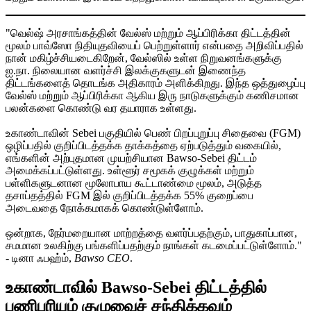
"வெல்ஷ் அரசாங்கத்தின் வேல்ஸ் மற்றும் ஆப்பிரிக்கா திட்டத்தின்
மூலம் பாவ்ஸோ நிதியுதவியைப் பெற்றுள்ளார் என்பதை அறிவிப்பதில்
நான் மகிழ்ச்சியடைகிறேன், வேல்ஸில் உள்ள நிறுவனங்களுக்கு
ஐ.நா. நிலையான வளர்ச்சி இலக்குகளுடன் இணைந்த
திட்டங்களைத் தொடங்க அதிகாரம் அளிக்கிறது. இந்த ஒத்துழைப்பு
வேல்ஸ் மற்றும் ஆப்பிரிக்கா ஆகிய இரு நாடுகளுக்கும் கணிசமான
பலன்களை கொண்டு வர தயாராக உள்ளது.
உகாண்டாவின் Sebei பகுதியில் பெண் பிறப்புறுப்பு சிதைவை (FGM)
ஒழிப்பதில் குறிப்பிடத்தக்க தாக்கத்தை ஏற்படுத்தும் வகையில்,
எங்களின் அற்புதமான முயற்சியான Bawso-Sebei திட்டம்
அமைக்கப்பட்டுள்ளது. உள்ளூர் சமூகக் குழுக்கள் மற்றும்
பள்ளிகளுடனான மூலோபாய கூட்டாண்மை மூலம், அடுத்த
தசாப்தத்தில் FGM இல் குறிப்பிடத்தக்க 55% குறைப்பை
அடைவதை நோக்கமாகக் கொண்டுள்ளோம்.
ஒன்றாக, நேர்மறையான மாற்றத்தை வளர்ப்பதற்கும், பாதுகாப்பான,
சமமான உலகிற்கு பங்களிப்பதற்கும் நாங்கள் கடமைப்பட்டுள்ளோம்."
- டினா ஃபஹ்ம்,
Bawso CEO
.
உகாண்டாவில் Bawso-Sebei திட்டத்தில்
பணிபுரியும் குழுவைச் சந்திக்கவும்