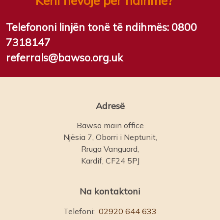
Keni nevojë për ndihmë?
Telefononi linjën tonë të ndihmës:
0800
7318147
referrals@bawso.org.uk
Adresë
Bawso main office
Njësia 7, Oborri i Neptunit,
Rruga Vanguard,
Kardif, CF24 5PJ
Na kontaktoni
Telefoni:
02920 644 633