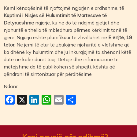
Kemi kënaqësinë të njoftojmë ngjarjen e ardhshme, të
Kuptimi i Nisjes së Hulumtimit të Martesave të
Detyrueshme
ngjarje, ku ne do të ndajmë gjetjet dhe
njohuritë e thella të mbledhura përmes kërkimit tonë të
gjerë. Ngjarja është planifikuar të zhvillohet në
E enjte, 19
tetor.
Ne jemi të etur të zbulojmë njohuritë e vlefshme që
ka dhënë ky hulumtim dhe ju inkurajojmë ta shënoni këtë
datë në kalendarët tuaj. Detaje dhe informacione të
mëtejshme do të publikohen së shpejti, kështu që
qëndroni të sintonizuar për përditësime
Ndani:
Facebook
X
LinkedIn
WhatsApp
Email
Ndajeni
me
të
tjerët