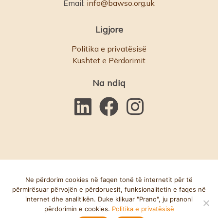
Email:
info@bawso.org.uk
Ligjore
Politika e privatësisë
Kushtet e Përdorimit
Na ndiq
Ne përdorim cookies në faqen tonë të internetit për të
përmirësuar përvojën e përdoruesit, funksionalitetin e faqes në
© Bawso 2025. Komisioni i Bamirësisë Nr.: 1084854. Numri i
internet dhe analitikën. Duke klikuar "Prano", ju pranoni
përdorimin e cookies.
Politika e privatësisë
Kompanisë: 03152590. Faqja e internetit nga
Accent Creative