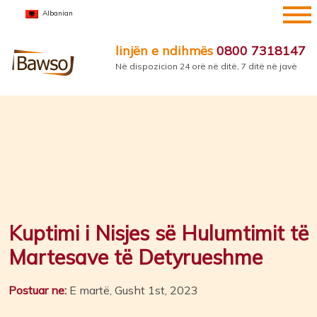
Kalo
Albanian
te
përmbajtja
linjën e ndihmës
0800 7318147
Në dispozicion 24 orë në ditë, 7 ditë në javë
Kuptimi i Nisjes së Hulumtimit të
Martesave të Detyrueshme
Postuar ne:
E martë, Gusht 1st, 2023