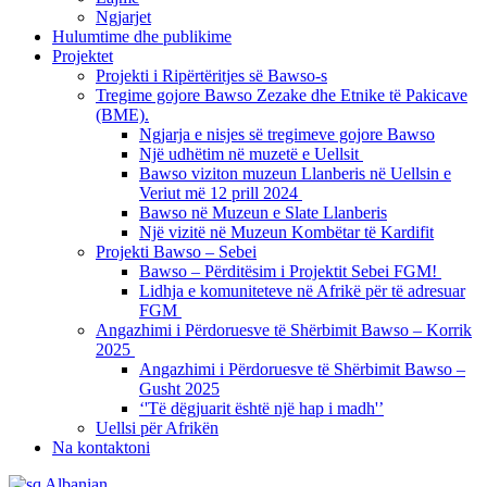
Ngjarjet
Hulumtime dhe publikime
Projektet
Projekti i Ripërtëritjes së Bawso-s
Tregime gojore Bawso Zezake dhe Etnike të Pakicave
(BME).
Ngjarja e nisjes së tregimeve gojore Bawso
Një udhëtim në muzetë e Uellsit
Bawso viziton muzeun Llanberis në Uellsin e
Veriut më 12 prill 2024
Bawso në Muzeun e Slate Llanberis
Një vizitë në Muzeun Kombëtar të Kardifit
Projekti Bawso – Sebei
Bawso – Përditësim i Projektit Sebei FGM!
Lidhja e komuniteteve në Afrikë për të adresuar
FGM
Angazhimi i Përdoruesve të Shërbimit Bawso – Korrik
2025
Angazhimi i Përdoruesve të Shërbimit Bawso –
Gusht 2025
‘'Të dëgjuarit është një hap i madh'’
Uellsi për Afrikën
Na kontaktoni
Albanian