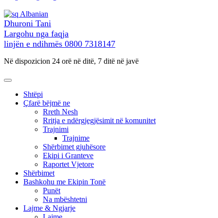
përmbajtja
Albanian
Dhuroni Tani
Largohu nga faqja
linjën e ndihmës
0800 7318147
Në dispozicion 24 orë në ditë, 7 ditë në javë
Shtëpi
Çfarë bëjmë ne
Rreth Nesh
Rritja e ndërgjegjësimit në komunitet
Trajnimi
Trajnime
Shërbimet gjuhësore
Ekipi i Granteve
Raportet Vjetore
Shërbimet
Bashkohu me Ekipin Tonë
Punët
Na mbështetni
Lajme & Ngjarje
Lajme