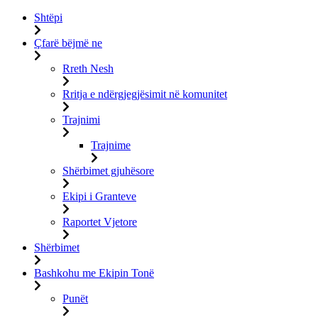
Shtëpi
Çfarë bëjmë ne
Rreth Nesh
Rritja e ndërgjegjësimit në komunitet
Trajnimi
Trajnime
Shërbimet gjuhësore
Ekipi i Granteve
Raportet Vjetore
Shërbimet
Bashkohu me Ekipin Tonë
Punët