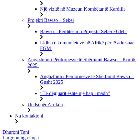
Një vizitë në Muzeun Kombëtar të Kardifit
Projekti Bawso – Sebei
Bawso – Përditësim i Projektit Sebei FGM!
Lidhja e komuniteteve në Afrikë për të adresuar
FGM
Angazhimi i Përdoruesve të Shërbimit Bawso – Korrik
2025
Angazhimi i Përdoruesve të Shërbimit Bawso –
Gusht 2025
‘'Të dëgjuarit është një hap i madh'’
Uellsi për Afrikën
Na kontaktoni
Kalo
Dhuroni Tani
te
Largohu nga faqja