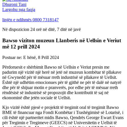
Dhuroni Tani
Largohu nga faqja
linjën e ndihmës
0800 7318147
Në dispozicion 24 orë në ditë, 7 ditë në javë
Bawso viziton muzeun Llanberis në Uellsin e Veriut
më 12 prill 2024
Postuar ne:
E hënë, 8 Prill 2024
Përdoruesit e shërbimit Bawso në Uellsin e Veriut presin me
padurim një vizitë një herë në jetë në muzeun kombëtar të pllakave
në Gwynedd për të mësuar rreth industrisë së pllakave të Uellsit.
Është një udhëtim emocionues për të gjithë ne për të dalë në natyrë
dhe për të shijuar motin e pranverës, por edhe për të mësuar rreth
rëndësisë së industrisë së propozojit dhe kontributit të saj në
ekonominë dhe jetën sociale të Uellsit.
Kjo vizitë është pjesë e projektit të tregimit oral të tregimit Bawso
BME të financuar nga Fondi Kombëtar i Trashëgimisë së Lotarisë, i
cili është një partneritet midis Bawso, Qendrës George Ewart Evans
për Tregimin e Tregimeve (GEECS) në Universitetin e Uellsit të