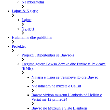
Na mbështetni
Lajme & Ngjarje
Lajme
Ngjarjet
Hulumtime dhe publikime
Projektet
Projekti i Ripërtëritjes së Bawso-s
Tregime gojore Bawso Zezake dhe Etnike të Pakicave
(BME).
Ngjarja e nisjes së tregimeve gojore Bawso
Një udhëtim në muzetë e Uellsit
Bawso viziton muzeun Llanberis në Uellsin e
Veriut më 12 prill 2024
Bawso në Muzeun e Slate Llanberis