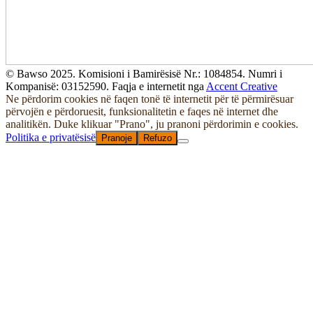
© Bawso 2025. Komisioni i Bamirësisë Nr.: 1084854. Numri i
Kompanisë: 03152590. Faqja e internetit nga
Accent Creative
Ne përdorim cookies në faqen tonë të internetit për të përmirësuar
përvojën e përdoruesit, funksionalitetin e faqes në internet dhe
analitikën. Duke klikuar "Prano", ju pranoni përdorimin e cookies.
Politika e privatësisë
Pranoje
Refuzo