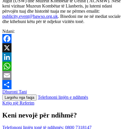
Jugut (USW) dhe Muzeut Kombëtar të Uellsit ( ACNMW). Nëse
keni vizituar Muzeun Kombëtar të Llanberis, ju lutemi ndani
përvojën tuaj dhe historitë tuaja me ne përmes emailit:
publicity.event@bawso.org.uk
. Bisedoni me ne në mediat sociale
dhe kthehuni këtu për të ndjekur vizitën tonë.
Ndani:
Facebook
X
LinkedIn
WhatsApp
Email
Dhuroni Tani
Ndajeni
Telefononi linjën e ndihmës
Largohu nga faqja
me
Krijo një Referim
të
Keni nevojë për ndihmë?
tjerët
Telefononi linjën tonë të ndihmës:
0800 7318147