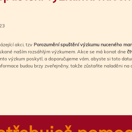
023
ející akci, tzv
Porozumění spuštění výzkumu nuceného man
ískané naším rozsáhlým výzkumem. Akce se má konat dne
čt
ento výzkum poskytl, a doporučujeme vám, abyste si toto da
informace budou brzy zveřejněny, takže zůstaňte naladěni na 
n
tsApp
ail
Share