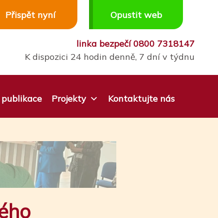
Přispět nyní
Opustit web
linka bezpečí
0800 7318147
K dispozici 24 hodin denně, 7 dní v týdnu
publikace
Projekty
Kontaktujte nás
ného