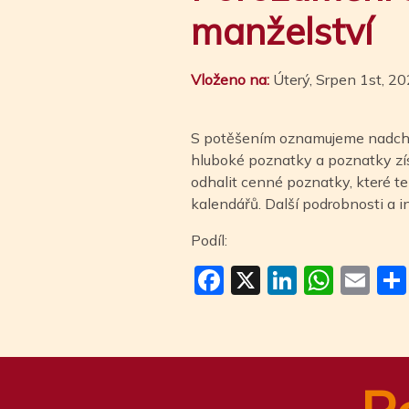
manželství
Vloženo na:
Úterý, Srpen 1st, 2
S potěšením oznamujeme nadcház
hluboké poznatky a poznatky z
odhalit cenné poznatky, které t
kalendářů. Další podrobnosti a 
Podíl:
Facebook
X
LinkedI
Wha
Em