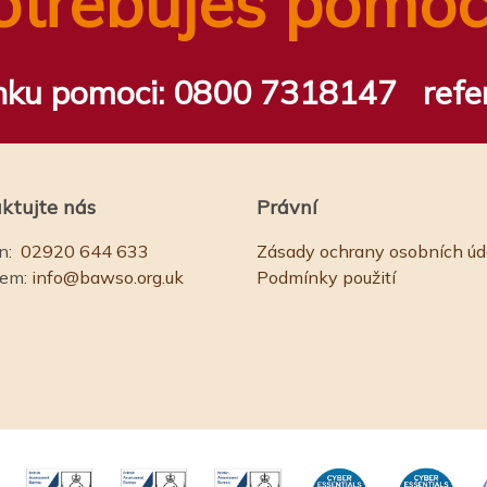
otřebuješ pomoc
inku pomoci:
0800 7318147
refe
ktujte nás
Právní
n:
02920 644 633
Zásady ochrany osobních úd
lem:
info@bawso.org.uk
Podmínky použití