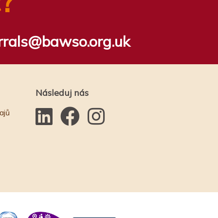
?
rrals@bawso.org.uk
Následuj nás
ajů