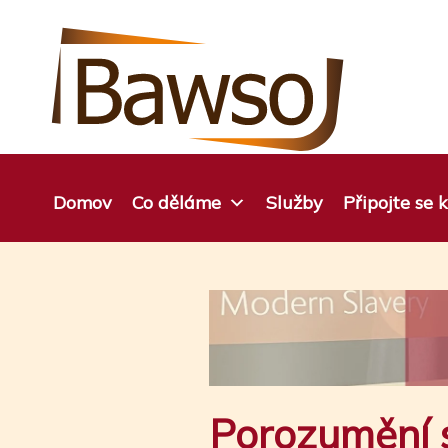
Přejít
na
obsah
Domov
Co děláme
Služby
Připojte se
Porozumění 