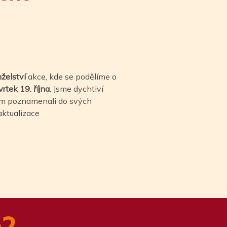
želství
akce, kde se podělíme o
vrtek 19. října.
Jsme dychtiví
tum poznamenali do svých
aktualizace