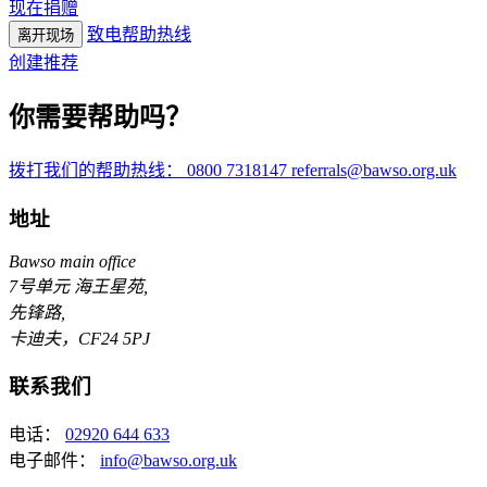
现在捐赠
分
致电帮助热线
离开现场
享
创建推荐
你需要帮助吗？
拨打我们的帮助热线：
0800 7318147
referrals@bawso.org.uk
地址
Bawso main office
7号单元 海王星苑,
先锋路,
卡迪夫，CF24 5PJ
联系我们
电话：
02920 644 633
电子邮件：
info@bawso.org.uk