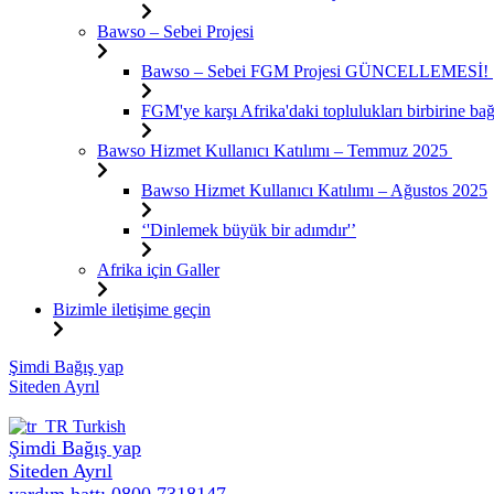
Bawso – Sebei Projesi
Bawso – Sebei FGM Projesi GÜNCELLEMESİ!
FGM'ye karşı Afrika'daki toplulukları birbirine b
Bawso Hizmet Kullanıcı Katılımı – Temmuz 2025
Bawso Hizmet Kullanıcı Katılımı – Ağustos 2025
‘'Dinlemek büyük bir adımdır'’
Afrika için Galler
Bizimle iletişime geçin
İçeriğe
Şimdi Bağış yap
atla
Siteden Ayrıl
Turkish
Şimdi Bağış yap
Siteden Ayrıl