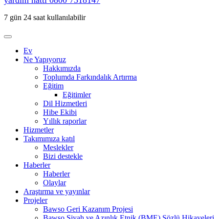
yardım hattı
0800 7318147
7 gün 24 saat kullanılabilir
Ev
Ne Yapıyoruz
Hakkımızda
Toplumda Farkındalık Artırma
Eğitim
Eğitimler
Dil Hizmetleri
Hibe Ekibi
Yıllık raporlar
Hizmetler
Takımımıza katıl
Meslekler
Bizi destekle
Haberler
Haberler
Olaylar
Araştırma ve yayınlar
Projeler
Bawso Geri Kazanım Projesi
Bawso Siyah ve Azınlık Etnik (BME) Sözlü Hikayeleri