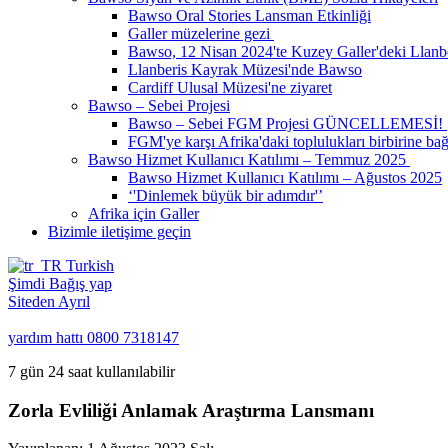
Bawso Oral Stories Lansman Etkinliği
Galler müzelerine gezi
Bawso, 12 Nisan 2024'te Kuzey Galler'deki Llanber
Llanberis Kayrak Müzesi'nde Bawso
Cardiff Ulusal Müzesi'ne ziyaret
Bawso – Sebei Projesi
Bawso – Sebei FGM Projesi GÜNCELLEMESİ!
FGM'ye karşı Afrika'daki toplulukları birbirine b
Bawso Hizmet Kullanıcı Katılımı – Temmuz 2025
Bawso Hizmet Kullanıcı Katılımı – Ağustos 2025
‘'Dinlemek büyük bir adımdır'’
Afrika için Galler
Bizimle iletişime geçin
Turkish
Şimdi Bağış yap
Siteden Ayrıl
yardım hattı
0800 7318147
7 gün 24 saat kullanılabilir
Zorla Evliliği Anlamak Araştırma Lansmanı