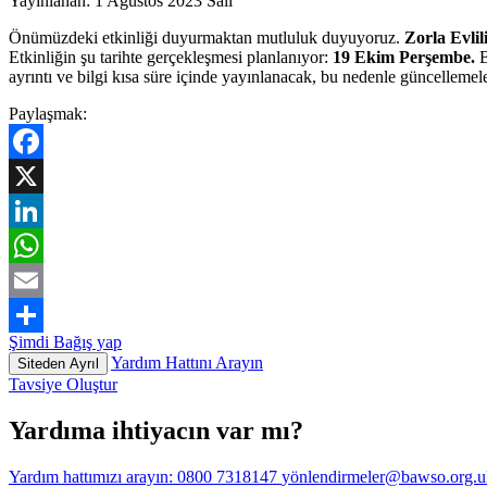
Yayınlanan:
1 Ağustos 2023 Salı
Önümüzdeki etkinliği duyurmaktan mutluluk duyuyoruz.
Zorla Evli
Etkinliğin şu tarihte gerçekleşmesi planlanıyor:
19 Ekim Perşembe.
B
ayrıntı ve bilgi kısa süre içinde yayınlanacak, bu nedenle güncellemel
Paylaşmak:
Facebook
X
LinkedIn
WhatsApp
Email
Şimdi Bağış yap
Share
Yardım Hattını Arayın
Siteden Ayrıl
Tavsiye Oluştur
Yardıma ihtiyacın var mı?
Yardım hattımızı arayın:
0800 7318147
yönlendirmeler@bawso.org.u