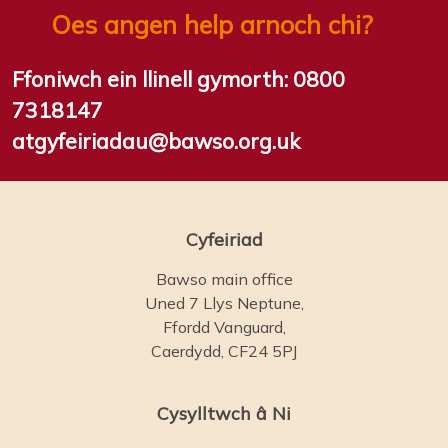
Oes angen help arnoch chi?
Ffoniwch ein llinell gymorth:
0800
7318147
atgyfeiriadau@bawso.org.uk
Cyfeiriad
Bawso main office
Uned 7 Llys Neptune,
Ffordd Vanguard,
Caerdydd, CF24 5PJ
Cysylltwch â Ni