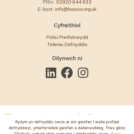
Ffôn:
02920 644 633
E-bost:
info@bawso.org.uk
Cyfreithiol
Polisi Preifatrwydd
Telerau Defnyddio
Dilynwch ni
Rydym yn defnyddio cwcis ar ein gwefan i wella profiad
defnyddwyr, ymarferoldeb gwefan a dadansoddeg. Trwy glicio
“Derbyn”, rydych chi'n cydsynio i ddefnyddio cwcis.
Polisi