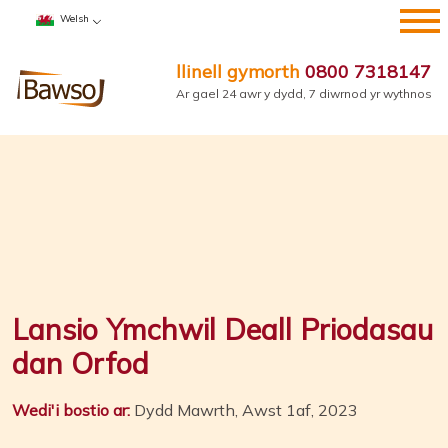
Neidio
Welsh
i'r
cynnwys
llinell gymorth
0800 7318147
Ar gael 24 awr y dydd, 7 diwrnod yr wythnos
Lansio Ymchwil Deall Priodasau
dan Orfod
Wedi'i bostio ar:
Dydd Mawrth, Awst 1af, 2023