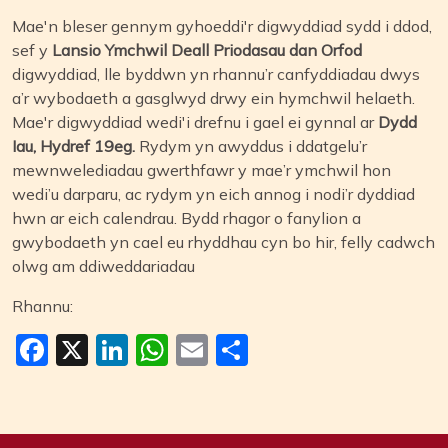
Mae'n bleser gennym gyhoeddi'r digwyddiad sydd i ddod,
sef y
Lansio Ymchwil Deall Priodasau dan Orfod
digwyddiad, lle byddwn yn rhannu’r canfyddiadau dwys
a’r wybodaeth a gasglwyd drwy ein hymchwil helaeth.
Mae'r digwyddiad wedi'i drefnu i gael ei gynnal ar
Dydd
Iau, Hydref 19eg.
Rydym yn awyddus i ddatgelu’r
mewnwelediadau gwerthfawr y mae’r ymchwil hon
wedi’u darparu, ac rydym yn eich annog i nodi’r dyddiad
hwn ar eich calendrau. Bydd rhagor o fanylion a
gwybodaeth yn cael eu rhyddhau cyn bo hir, felly cadwch
olwg am ddiweddariadau
Rhannu:
Facebook
X
LinkedIn
WhatsApp
Email
Share