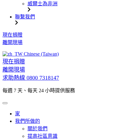
威爾士為非洲
聯繫我們
跳
現在捐贈
到
離開現場
內
Chinese (Taiwan)
容
現在捐贈
離開現場
求助熱線
0800 7318147
每週 7 天、每天 24 小時提供服務
家
我們所做的
關於我們
提高社區意識