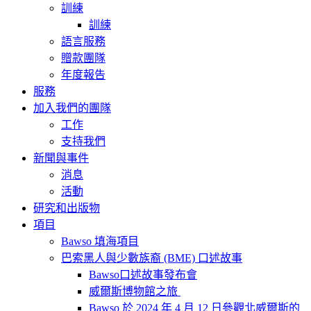
訓練
訓練
語言服務
贈款團隊
年度報告
服務
加入我們的團隊
工作
支持我們
新聞與事件
消息
活動
研究和出版物
項目
Bawso 填海項目
巴索黑人與少數族裔 (BME) 口述故事
Bawso口述故事發布會
威爾斯博物館之旅
Bawso 於 2024 年 4 月 12 日參觀北威爾斯的