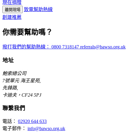
現在捐贈
分
致電幫助熱線
離開現場
享
創建推薦
你需要幫助嗎？
撥打我們的幫助熱線：
0800 7318147
referrals@bawso.org.uk
地址
鮑索總公司
7號單元 海王星苑,
先鋒路,
卡迪夫，CF24 5PJ
聯繫我們
電話：
02920 644 633
電子郵件：
info@bawso.org.uk