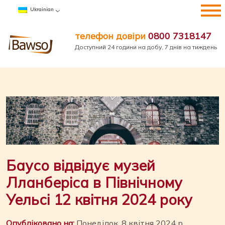
Перейти
Ukrainian
до
вмісту
телефон довіри
0800 7318147
Доступний 24 години на добу, 7 днів на тиждень
Баусо відвідує музей
Лланберіса в Північному
Уельсі 12 квітня 2024 року
Опубліковано на:
Понеділок, 8 квітня 2024 р