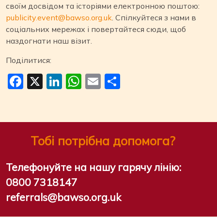
своїм досвідом та історіями електронною поштою:
publicity.event@bawso.org.uk
. Спілкуйтеся з нами в
соціальних мережах і повертайтеся сюди, щоб
наздогнати наш візит.
Поділитися:
Facebook
X
LinkedIn
WhatsApp
Email
Поділитися
Тобі потрібна допомога?
Телефонуйте на нашу гарячу лінію:
0800 7318147
referrals@bawso.org.uk