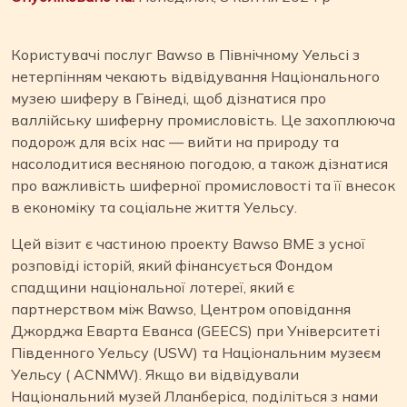
Користувачі послуг Bawso в Північному Уельсі з
нетерпінням чекають відвідування Національного
музею шиферу в Гвінеді, щоб дізнатися про
валлійську шиферну промисловість. Це захоплююча
подорож для всіх нас — вийти на природу та
насолодитися весняною погодою, а також дізнатися
про важливість шиферної промисловості та її внесок
в економіку та соціальне життя Уельсу.
Цей візит є частиною проекту Bawso BME з усної
розповіді історій, який фінансується Фондом
спадщини національної лотереї, який є
партнерством між Bawso, Центром оповідання
Джорджа Еварта Еванса (GEECS) при Університеті
Південного Уельсу (USW) та Національним музеєм
Уельсу ( ACNMW). Якщо ви відвідували
Національний музей Лланберіса, поділіться з нами