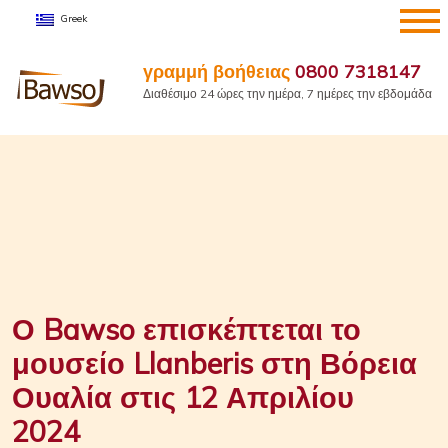
Μετάβαση
Greek
στο
περιεχόμενο
γραμμή βοήθειας
0800 7318147
Διαθέσιμο 24 ώρες την ημέρα, 7 ημέρες την εβδομάδα
Ο Bawso επισκέπτεται το
μουσείο Llanberis στη Βόρεια
Ουαλία στις 12 Απριλίου
2024