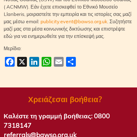
( ACNMW). Εάν έχετε επισκεφθεί το Εθνικό Μουσείο
Llanberis, μοιραστείτε την εμπειρία και τις ιστορίες σας μαζί
μας μέσω email:
publicity.event@bawso.org.uk
. Συζητήστε
μαζί μας στα μέσα κοινωνικής δικτύωσης και επιστρέψτε
εδώ για να ενημερωθείτε για την επίσκεψή μας.
Μερίδιο:
Facebook
X
LinkedIn
WhatsApp
Email
Μοιραστείτε
Χρειάζεσαι βοήθεια?
Καλέστε τη γραμμή βοήθειας:
0800
7318147
referrals@bawso.org.uk