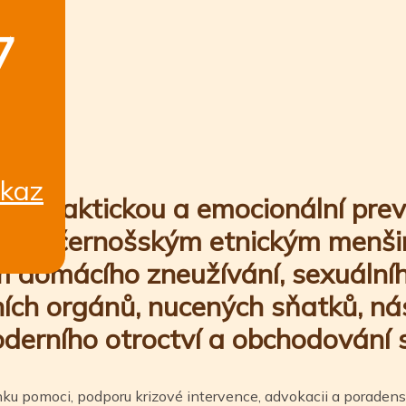
7
dkaz
e praktickou a emocionální prev
užby černošským etnickým menš
 domácího zneužívání, sexuálníh
ích orgánů, nucených sňatků, nás
oderního otroctví a obchodování s
nku pomoci, podporu krizové intervence, advokacii a poradens