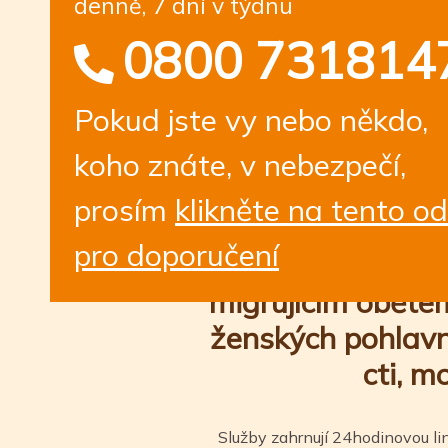
denně, 7 dní v týdnu
0800 731814
Pokud jste vy nebo někdo,
koho znáte, v nebezpečí,
prosím
klikněte na tento o
Bawso poskytuj
pro doporučení
podpůrné sl
migrujícím obětem
ženských pohlavn
cti, m
Služby zahrnují 24hodinovou li