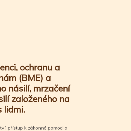
enci, ochranu a
inám (BME) a
o násilí, mrzačení
ilí založeného na
 lidmi.
tví, přístup k zákonné pomoci a