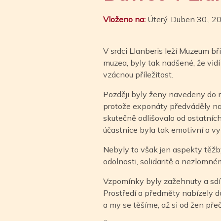
Vloženo na:
Úterý, Duben 30., 2
V srdci Llanberis leží Muzeum b
muzea, byly tak nadšené, že vidí
vzácnou příležitost.
Později byly ženy navedeny do mí
protože exponáty předváděly namá
skutečně odlišovalo od ostatních
účastnice byla tak emotivní a vy
Nebyly to však jen aspekty těžby,
odolnosti, solidaritě a nezlomn
Vzpomínky byly zažehnuty a sdíl
Prostředí a předměty nabízely d
a my se těšíme, až si od žen přeč