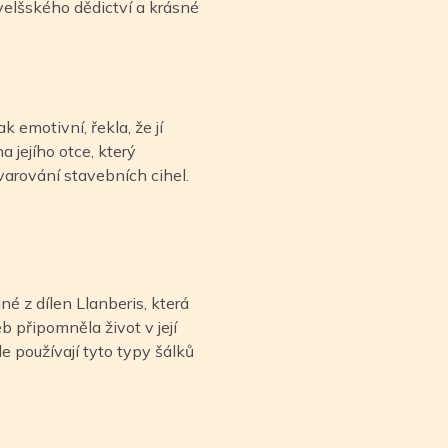
 velšského dědictví a krásné
k emotivní, řekla, že jí
 jejího otce, který
varování stavebních cihel.
dné z dílen Llanberis, která
eb připomněla život v její
le používají tyto typy šálků