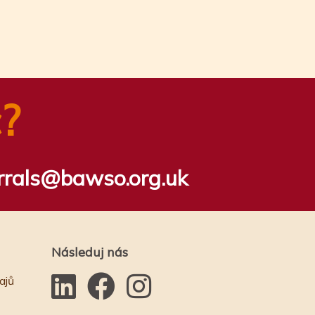
?
rrals@bawso.org.uk
Následuj nás
ajů