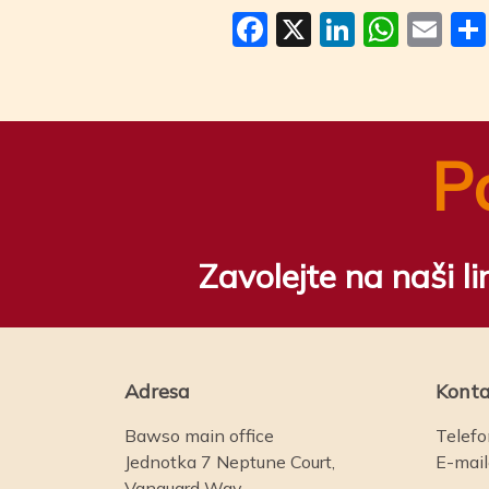
Facebook
X
LinkedI
Wha
Em
P
Zavolejte na naši l
Adresa
Konta
Bawso main office
Telefo
Jednotka 7 Neptune Court,
E-mai
Vanguard Way,