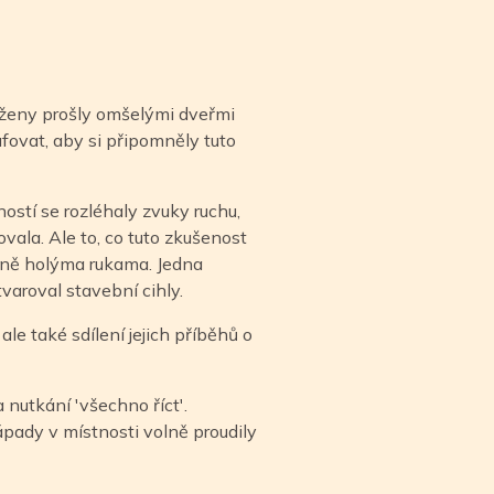
ž ženy prošly omšelými dveřmi
afovat, aby si připomněly tuto
ostí se rozléhaly zvuky ruchu,
ala. Ale to, co tuto zkušenost
ručně holýma rukama. Jedna
tvaroval stavební cihly.
le také sdílení jejich příběhů o
nutkání 'všechno říct'.
pady v místnosti volně proudily
.