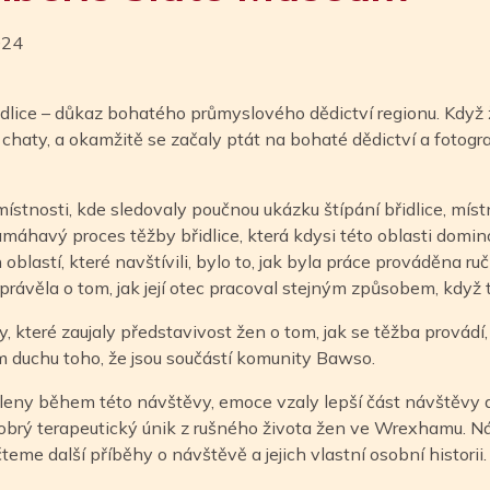
024
řidlice – důkaz bohatého průmyslového dědictví regionu. Kdy
 chaty, a okamžitě se začaly ptát na bohaté dědictví a fotogr
stnosti, kde sledovaly poučnou ukázku štípání břidlice, místn
havý proces těžby břidlice, která kdysi této oblasti dominov
 oblastí, které navštívili, bylo to, jak byla práce prováděna 
právěla o tom, jak její otec pracoval stejným způsobem, když 
 které zaujaly představivost žen o tom, jak se těžba provádí, a
ém duchu toho, že jsou součástí komunity Bawso.
eny během této návštěvy, emoce vzaly lepší část návštěvy a 
obrý terapeutický únik z rušného života žen ve Wrexhamu. Ná
teme další příběhy o návštěvě a jejich vlastní osobní historii