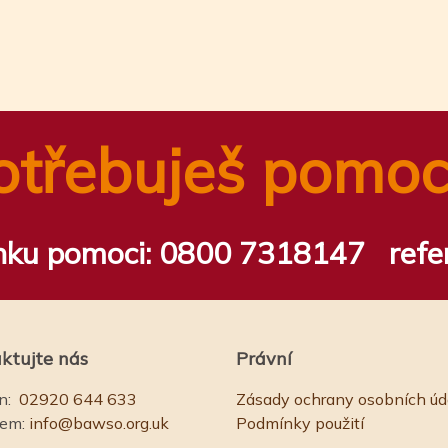
n
tsApp
ail
Share
otřebuješ pomoc
inku pomoci:
0800 7318147
refe
ktujte nás
Právní
n:
02920 644 633
Zásady ochrany osobních úd
lem:
info@bawso.org.uk
Podmínky použití