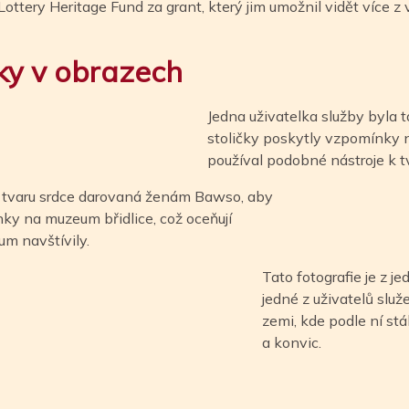
ottery Heritage Fund za grant, který jim umožnil vidět více z
ky v obrazech
Jedna uživatelka služby byla ta
stoličky poskytly vzpomínky na
používal podobné nástroje k t
ve tvaru srdce darovaná ženám Bawso, aby
ky na muzeum břidlice, což oceňují
um navštívily.
Tato fotografie je z je
jedné z uživatelů služ
zemi, kde podle ní stá
a konvic.