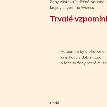
Ženy zůstávají vděčné National L
krajiny severního Walesu.
Trvalé vzpomín
Fotografie byla břidlice 
si uchovaly dobré vzpomín
všechny ženy, které muze
Podíl: