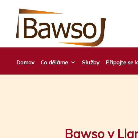
Přejít
na
obsah
Domov
Co děláme
Služby
Připojte se
Bawso v Lla