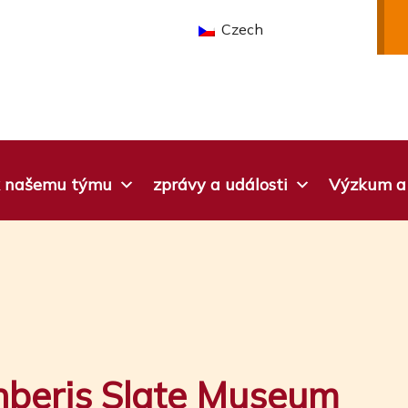
Czech
 k našemu týmu
zprávy a události
Výzkum a 
nberis Slate Museum