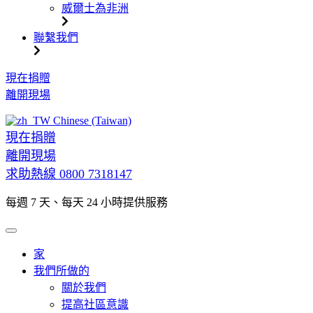
威爾士為非洲
聯繫我們
跳
現在捐贈
到
離開現場
內
Chinese (Taiwan)
容
現在捐贈
離開現場
求助熱線
0800 7318147
每週 7 天、每天 24 小時提供服務
家
我們所做的
關於我們
提高社區意識