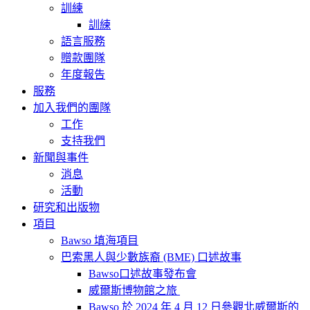
訓練
訓練
語言服務
贈款團隊
年度報告
服務
加入我們的團隊
工作
支持我們
新聞與事件
消息
活動
研究和出版物
項目
Bawso 填海項目
巴索黑人與少數族裔 (BME) 口述故事
Bawso口述故事發布會
威爾斯博物館之旅
Bawso 於 2024 年 4 月 12 日參觀北威爾斯的