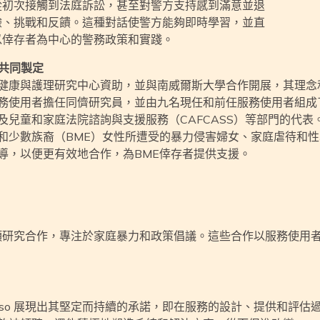
從初次接觸到法庭訴訟，甚至對警方支持感到滿意並退
驗、挑戰和反饋。這種對話使警方能夠即時學習，並直
以倖存者為中心的警務政策和實踐。
架共同製定
健康與護理研究中心資助，並與南威爾斯大學合作開展，其理念
務使用者擔任同儕研究員，並由九名現任和前任服務使用者組成
及兒童和家庭法院諮詢與支援服務（CAFCASS）等部門的代
和少數族裔（BME）女性所遭受的暴力侵害婦女、家庭虐待和性暴
導，以便更有效地合作，為BME倖存者提供支援。
行多項研究合作，專注於家庭暴力和政策倡議。這些合作以服務使用
wso 展現出其堅定而持續的承諾，即在服務的設計、提供和評估