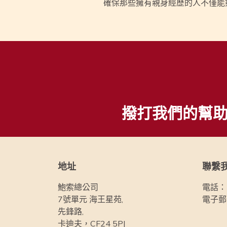
確保那些擁有親身經歷的人不僅能
撥打我們的幫
地址
聯繫
鮑索總公司
電話：
7號單元 海王星苑,
電子郵
先鋒路,
卡迪夫，CF24 5PJ