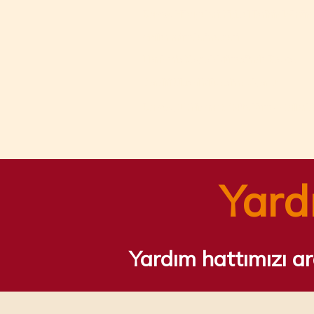
Bawso Hikayeleri: Kişisel Tarihin Dönüm N
Galler müzelerine gezi
Llanberis Kayrak Müzesi'nde Bawso
Cardiff Ulusal Müzesi'ne ziyaret
Bawso, 12 Nisan 2024'te Kuzey Galler'de
Yard
Yardım hattımızı a