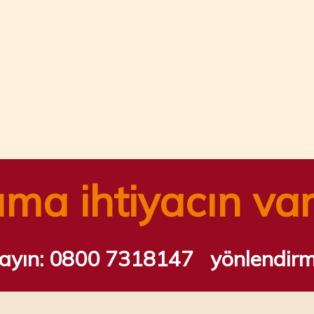
oktaları Etkinliği
ki Llanberis müzesini ziyaret etti
ıma ihtiyacın va
rayın:
0800 7318147
yönlendir