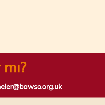
r mı?
meler@bawso.org.uk