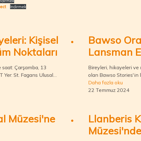
ndirmek
iect
İndirmek
leri: Kişisel
Bawso Oral
üm Noktaları
Lansman Et
ve saat: Çarşamba, 13
Bireyleri, hikayeleri ve
 Yer: St. Fagans Ulusal…
olan Bawso Stories'in 
Daha fazla oku
22 Temmuz 2024
al Müzesi'ne
Llanberis 
Müzesi'nd