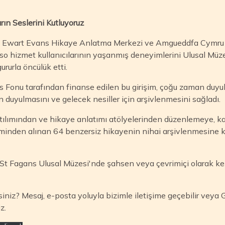
rın Seslerini Kutluyoruz
ge Ewart Evans Hikaye Anlatma Merkezi ve Amgueddfa Cymru – 
so hizmet kullanıcılarının yaşanmış deneyimlerini Ulusal Müz
ururla öncülük etti.
s Fonu tarafından finanse edilen bu girişim, çoğu zaman duyu
n duyulmasını ve gelecek nesiller için arşivlenmesini sağladı.
atılımından ve hikaye anlatımı atölyelerinden düzenlemeye, k
iminden alınan 64 benzersiz hikayenin nihai arşivlenmesine k
 St Fagans Ulusal Müzesi'nde şahsen veya çevrimiçi olarak k
iniz? Mesaj, e-posta yoluyla bizimle iletişime geçebilir veya 
iz.