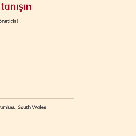
tanışın
neticisi
orumlusu, South Wales