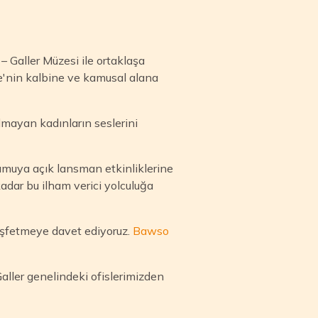
Galler Müzesi ile ortaklaşa
e'nin kalbine ve kamusal alana
lmayan kadınların seslerini
amuya açık lansman etkinliklerine
adar bu ilham verici yolculuğa
eşfetmeye davet ediyoruz.
Bawso
Galler genelindeki ofislerimizden