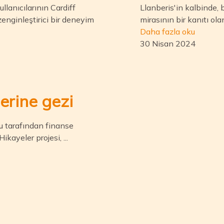
lanıcılarının Cardiff
Llanberis'in kalbinde, 
zenginleştirici bir deneyim
mirasının bir kanıtı ol
Daha fazla oku
30 Nisan 2024
erine gezi
u tarafından finanse
ayeler projesi, ...