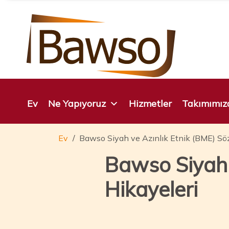
İçeriğe
atla
Ev
Ne Yapıyoruz
Hizmetler
Takımımıza
Ev
Bawso Siyah ve Azınlık Etnik (BME) Söz
Bawso Siyah 
Hikayeleri