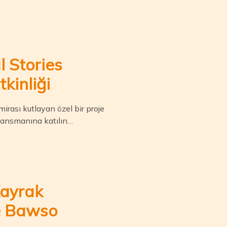
 Stories
kinliği
 mirası kutlayan özel bir proje
lansmanına katılın…
Kayrak
e Bawso