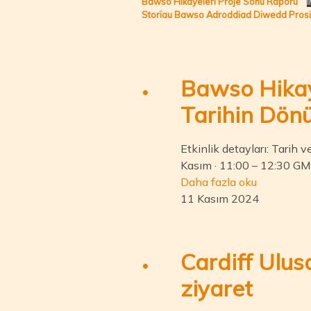
Bawso Hikayeleri Proje Sonu Raporu
İ
Storïau Bawso Adroddiad Diwedd Pros
Bawso Hikaye
Tarihin Dön
Etkinlik detayları: Tarih 
Kasım · 11:00 – 12:30 GMT
Daha fazla oku
11 Kasım 2024
Cardiff Ulus
ziyaret