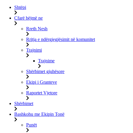
Shtëpi
Çfarë bëjmë ne
Rreth Nesh
Rritja e ndërgjegjësimit në komunitet
Trajnimi
Trajnime
Shërbimet gjuhësore
Ekipi i Granteve
Raportet Vjetore
Shërbimet
Bashkohu me Ekipin Tonë
Punët