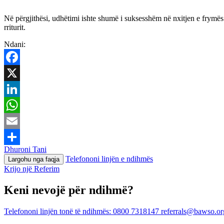
Në përgjithësi, udhëtimi ishte shumë i suksesshëm në nxitjen e frymës 
rriturit.
Ndani:
Facebook
X
LinkedIn
WhatsApp
Email
Dhuroni Tani
Ndajeni
Telefononi linjën e ndihmës
Largohu nga faqja
me
Krijo një Referim
të
Keni nevojë për ndihmë?
tjerët
Telefononi linjën tonë të ndihmës:
0800 7318147
referrals@bawso.or