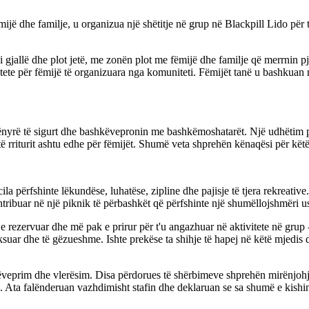
mijë dhe familje, u organizua një shëtitje në grup në Blackpill Lido për
 i gjallë dhe plot jetë, me zonën plot me fëmijë dhe familje që merrnin 
tete për fëmijë të organizuara nga komuniteti. Fëmijët tanë u bashkuan
mënyrë të sigurt dhe bashkëvepronin me bashkëmoshatarët. Një udhëtim 
r të rriturit ashtu edhe për fëmijët. Shumë veta shprehën kënaqësi për kët
la përfshinte lëkundëse, luhatëse, zipline dhe pajisje të tjera rekreative.
kontribuar në një piknik të përbashkët që përfshinte një shumëllojshmëri 
 rezervuar dhe më pak e prirur për t'u angazhuar në aktivitete në grup - 
uar dhe të gëzueshme. Ishte prekëse ta shihje të hapej në këtë mjedis d
veprim dhe vlerësim. Disa përdorues të shërbimeve shprehën mirënjohjen e
Ata falënderuan vazhdimisht stafin dhe deklaruan se sa shumë e kishin s