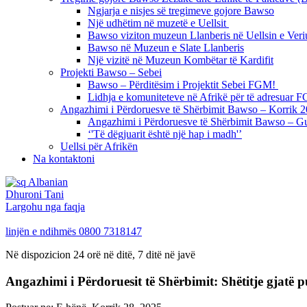
Ngjarja e nisjes së tregimeve gojore Bawso
Një udhëtim në muzetë e Uellsit
Bawso viziton muzeun Llanberis në Uellsin e Veri
Bawso në Muzeun e Slate Llanberis
Një vizitë në Muzeun Kombëtar të Kardifit
Projekti Bawso – Sebei
Bawso – Përditësim i Projektit Sebei FGM!
Lidhja e komuniteteve në Afrikë për të adresuar
Angazhimi i Përdoruesve të Shërbimit Bawso – Korrik 
Angazhimi i Përdoruesve të Shërbimit Bawso – G
‘'Të dëgjuarit është një hap i madh'’
Uellsi për Afrikën
Na kontaktoni
Albanian
Dhuroni Tani
Largohu nga faqja
linjën e ndihmës
0800 7318147
Në dispozicion 24 orë në ditë, 7 ditë në javë
Angazhimi i Përdoruesit të Shërbimit: Shëtitje gjatë 