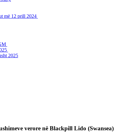
ut më 12 prill 2024
 FGM
2025
usht 2025
pushimeve verore në Blackpill Lido (Swansea)