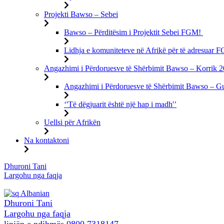
Projekti Bawso – Sebei
Bawso – Përditësim i Projektit Sebei FGM!
Lidhja e komuniteteve në Afrikë për të adresuar
Angazhimi i Përdoruesve të Shërbimit Bawso – Korrik 
Angazhimi i Përdoruesve të Shërbimit Bawso – G
‘'Të dëgjuarit është një hap i madh'’
Uellsi për Afrikën
Na kontaktoni
Kalo
Dhuroni Tani
te
Largohu nga faqja
përmbajtja
Albanian
Dhuroni Tani
Largohu nga faqja