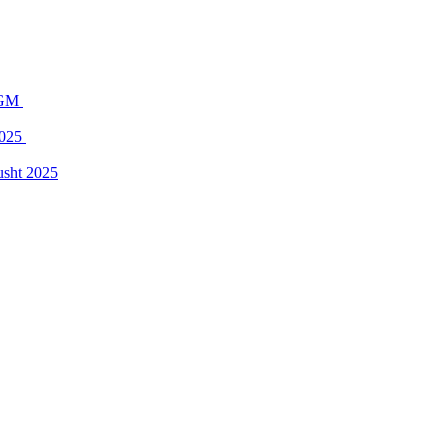
 FGM
2025
usht 2025