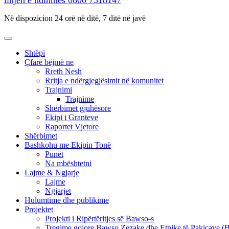
linjën e ndihmës
0800 7318147
Në dispozicion 24 orë në ditë, 7 ditë në javë
Shtëpi
Çfarë bëjmë ne
Rreth Nesh
Rritja e ndërgjegjësimit në komunitet
Trajnimi
Trajnime
Shërbimet gjuhësore
Ekipi i Granteve
Raportet Vjetore
Shërbimet
Bashkohu me Ekipin Tonë
Punët
Na mbështetni
Lajme & Ngjarje
Lajme
Ngjarjet
Hulumtime dhe publikime
Projektet
Projekti i Ripërtëritjes së Bawso-s
Tregime gojore Bawso Zezake dhe Etnike të Pakicave 