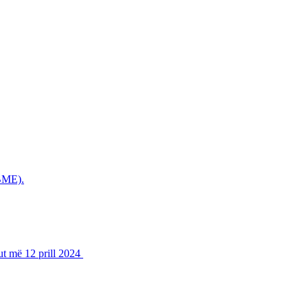
(BME).
ut më 12 prill 2024