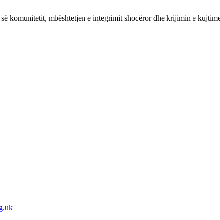
së komunitetit, mbështetjen e integrimit shoqëror dhe krijimin e kujtim
g.uk