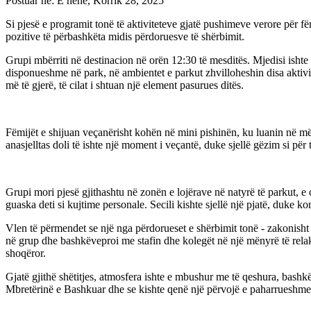
Postuar ne:
E hënë, Korrik 28, 2025
Si pjesë e programit tonë të aktiviteteve gjatë pushimeve verore për fë
pozitive të përbashkëta midis përdoruesve të shërbimit.
Grupi mbërriti në destinacion në orën 12:30 të mesditës. Mjedisi ishte
disponueshme në park, në ambientet e parkut zhvilloheshin disa aktivi
më të gjerë, të cilat i shtuan një element pasurues ditës.
Fëmijët e shijuan veçanërisht kohën në mini pishinën, ku luanin në 
anasjelltas doli të ishte një moment i veçantë, duke sjellë gëzim si pë
Grupi mori pjesë gjithashtu në zonën e lojërave në natyrë të parkut, e ci
guaska deti si kujtime personale. Secili kishte sjellë një pjatë, duke 
Vlen të përmendet se një nga përdorueset e shërbimit tonë - zakonisht e
në grup dhe bashkëveproi me stafin dhe kolegët në një mënyrë të relaks
shoqëror.
Gjatë gjithë shëtitjes, atmosfera ishte e mbushur me të qeshura, bashkë
Mbretërinë e Bashkuar dhe se kishte qenë një përvojë e paharrueshme. 