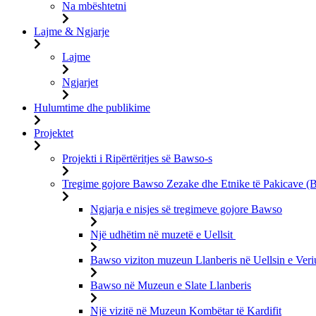
Na mbështetni
Lajme & Ngjarje
Lajme
Ngjarjet
Hulumtime dhe publikime
Projektet
Projekti i Ripërtëritjes së Bawso-s
Tregime gojore Bawso Zezake dhe Etnike të Pakicave 
Ngjarja e nisjes së tregimeve gojore Bawso
Një udhëtim në muzetë e Uellsit
Bawso viziton muzeun Llanberis në Uellsin e Veri
Bawso në Muzeun e Slate Llanberis
Një vizitë në Muzeun Kombëtar të Kardifit