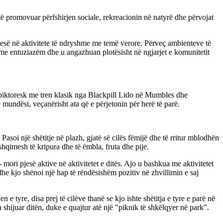
 të promovuar përfshirjen sociale, rekreacionin në natyrë dhe përvojat
pjesë në aktivitete të ndryshme me temë verore. Përveç ambienteve të
 me entuziazëm dhe u angazhuan plotësisht në ngjarjet e komunitetit
piktoresk me tren klasik nga Blackpill Lido në Mumbles dhe
ë mundësi, veçanërisht ata që e përjetonin për herë të parë.
 Pasoi një shëtitje në plazh, gjatë së cilës fëmijë dhe të rritur mblodhën
ushqimesh të kripura dhe të ëmbla, fruta dhe pije.
mori pjesë aktive në aktivitetet e ditës. Ajo u bashkua me aktivitetet
he kjo shënoi një hap të rëndësishëm pozitiv në zhvillimin e saj
 tyre, disa prej të cilëve thanë se kjo ishte shëtitja e tyre e parë në
hijuar ditën, duke e quajtur atë një "piknik të shkëlqyer në park".