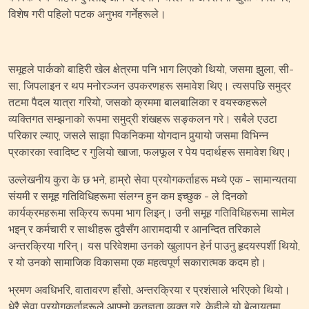
विशेष गरी पहिलो पटक अनुभव गर्नेहरूले।
समूहले पार्कको बाहिरी खेल क्षेत्रमा पनि भाग लिएको थियो, जसमा झुला, सी-
सा, जिपलाइन र थप मनोरञ्जन उपकरणहरू समावेश थिए। त्यसपछि समुद्र
तटमा पैदल यात्रा गरियो, जसको क्रममा बालबालिका र वयस्कहरूले
व्यक्तिगत सम्झनाको रूपमा समुद्री शंखहरू सङ्कलन गरे। सबैले एउटा
परिकार ल्याए, जसले साझा पिकनिकमा योगदान पुर्‍यायो जसमा विभिन्न
प्रकारका स्वादिष्ट र गुलियो खाजा, फलफूल र पेय पदार्थहरू समावेश थिए।
उल्लेखनीय कुरा के छ भने, हाम्रो सेवा प्रयोगकर्ताहरू मध्ये एक - सामान्यतया
संयमी र समूह गतिविधिहरूमा संलग्न हुन कम इच्छुक - ले दिनको
कार्यक्रमहरूमा सक्रिय रूपमा भाग लिइन्। उनी समूह गतिविधिहरूमा सामेल
भइन् र कर्मचारी र साथीहरू दुवैसँग आरामदायी र आनन्दित तरिकाले
अन्तरक्रिया गरिन्। यस परिवेशमा उनको खुलापन हेर्न पाउनु हृदयस्पर्शी थियो,
र यो उनको सामाजिक विकासमा एक महत्वपूर्ण सकारात्मक कदम हो।
भ्रमण अवधिभरि, वातावरण हाँसो, अन्तरक्रिया र प्रशंसाले भरिएको थियो।
धेरै सेवा प्रयोगकर्ताहरूले आफ्नो कृतज्ञता व्यक्त गरे, केहीले यो बेलायतमा