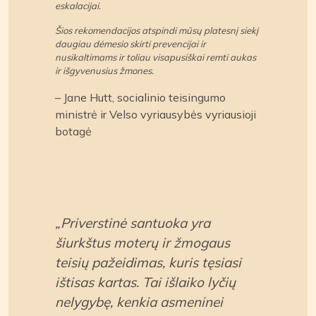
eskalacijai.
Šios rekomendacijos atspindi mūsų platesnį siekį
daugiau dėmesio skirti prevencijai ir
nusikaltimams ir toliau visapusiškai remti aukas
ir išgyvenusius žmones.
– Jane Hutt, socialinio teisingumo
ministrė ir Velso vyriausybės vyriausioji
botagė
„Priverstinė santuoka yra
šiurkštus moterų ir žmogaus
teisių pažeidimas, kuris tęsiasi
ištisas kartas. Tai išlaiko lyčių
nelygybę, kenkia asmeninei