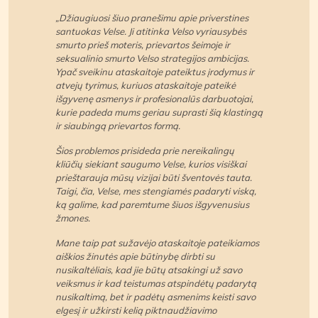
„Džiaugiuosi šiuo pranešimu apie priverstines
santuokas Velse. Ji atitinka Velso vyriausybės
smurto prieš moteris, prievartos šeimoje ir
seksualinio smurto Velso strategijos ambicijas.
Ypač sveikinu ataskaitoje pateiktus įrodymus ir
atvejų tyrimus, kuriuos ataskaitoje pateikė
išgyvenę asmenys ir profesionalūs darbuotojai,
kurie padeda mums geriau suprasti šią klastingą
ir siaubingą prievartos formą.
Šios problemos prisideda prie nereikalingų
kliūčių siekiant saugumo Velse, kurios visiškai
prieštarauja mūsų vizijai būti šventovės tauta.
Taigi, čia, Velse, mes stengiamės padaryti viską,
ką galime, kad paremtume šiuos išgyvenusius
žmones.
Mane taip pat sužavėjo ataskaitoje pateikiamos
aiškios žinutės apie būtinybę dirbti su
nusikaltėliais, kad jie būtų atsakingi už savo
veiksmus ir kad teistumas atspindėtų padarytą
nusikaltimą, bet ir padėtų asmenims keisti savo
elgesį ir užkirsti kelią piktnaudžiavimo