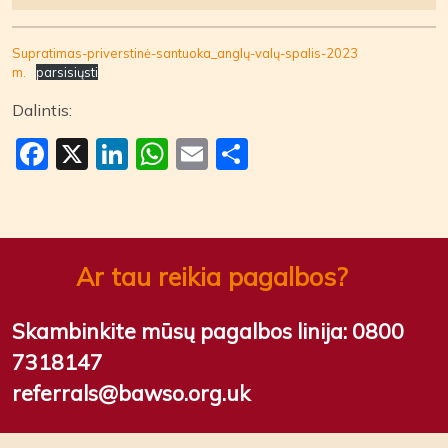
Supratimas-priverstinė-santuoka_anglų-valų-spalis-2023
m.
parsisiųsti
Dalintis:
Facebook
X
LinkedIn
WhatsApp
Email
Share
Ar tau reikia pagalbos?
Skambinkite mūsų pagalbos linija:
0800
7318147
referrals@bawso.org.uk