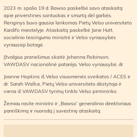
2023 m. spalio 19 d. Bawso paskelbė savo ataskaitą
apie priverstines santuokas ir smurtą dėl garbės.
Renginys buvo gausiai lankomas Pietų Velso universiteto
Kardifo miestelyje. Ataskaitą paskelbė Jane Hutt,
socialinio teisingumo ministrė ir Velso vyriausybės
vyriausioji botagė.
Įžvalgius pranešimus skaitė Johanna Robinson,
VAWDASV nacionalinė patarėja, Velso vyriausybė, dr.
Joanne Hopkins iš Velso visuomenės sveikatos / ACES ir
dr. Sarah Wallce, Pietų Velso universiteto dėstytoja ir
viena iš VAWDASV tyrimų tinklo Velso pirmininko.
Žemiau rasite ministro ir „Bawso“ generalinio direktoriaus
pareiškimą ir nuorodą į suvestinę ataskaitą.