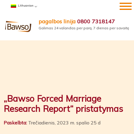
Pereiti
Lithuanian
prie
turinio
pagalbos linija
0800 7318147
Galimas 24 valandas per parą, 7 dienas per savaitę
„Bawso Forced Marriage
Research Report“ pristatymas
Paskelbta:
Trečiadienis, 2023 m. spalio 25 d