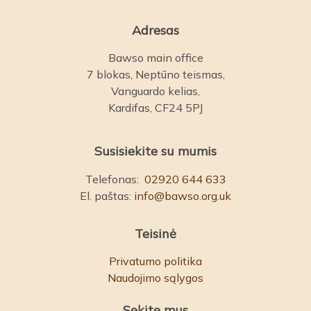
Adresas
Bawso main office
7 blokas, Neptūno teismas,
Vanguardo kelias,
Kardifas, CF24 5PJ
Susisiekite su mumis
Telefonas:
02920 644 633
El. paštas:
info@bawso.org.uk
Teisinė
Privatumo politika
Naudojimo sąlygos
Sekite mus