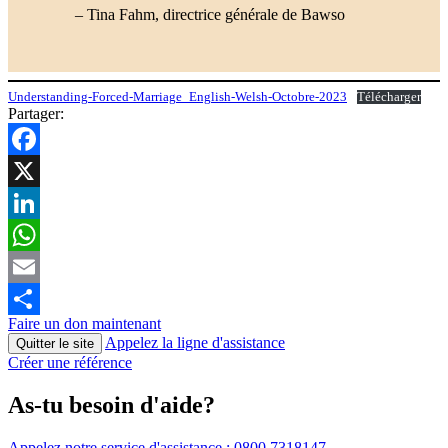
– Tina Fahm, directrice générale de Bawso
Understanding-Forced-Marriage_English-Welsh-Octobre-2023
Télécharger
Partager:
Facebook
X
LinkedIn
WhatsApp
Email
Faire un don maintenant
Partager
Appelez la ligne d'assistance
Quitter le site
Créer une référence
As-tu besoin d'aide?
Appelez notre service d'assistance :
0800 7318147