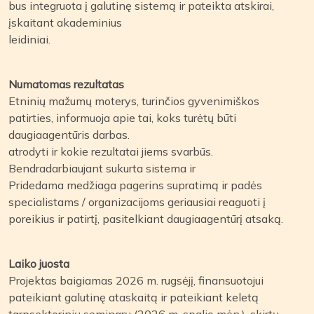
bus integruota į galutinę sistemą ir pateikta atskirai,
įskaitant akademinius
leidiniai.
Numatomas rezultatas
Etninių mažumų moterys, turinčios gyvenimiškos
patirties, informuoja apie tai, koks turėtų būti
daugiaagentūris darbas.
atrodyti ir kokie rezultatai jiems svarbūs.
Bendradarbiaujant sukurta sistema ir
Pridedama medžiaga pagerins supratimą ir padės
specialistams / organizacijoms geriausiai reaguoti į
poreikius ir patirtį, pasitelkiant daugiaagentūrį atsaką.
Laiko juosta
Projektas baigiamas 2026 m. rugsėjį, finansuotojui
pateikiant galutinę ataskaitą ir pateikiant keletą
tarpsektorinių seminarų (2026 m. spalio mėn.), skirtų