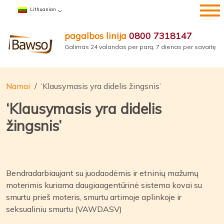
Pereiti
Lithuanian
prie
turinio
pagalbos linija
0800 7318147
Galimas 24 valandas per parą, 7 dienas per savaitę
Namai
‘Klausymasis yra didelis žingsnis’
‘Klausymasis yra didelis
žingsnis’
Bendradarbiaujant su juodaodėmis ir etninių mažumų
moterimis kuriama daugiaagentūrinė sistema kovai su
smurtu prieš moteris, smurtu artimoje aplinkoje ir
seksualiniu smurtu (VAWDASV)