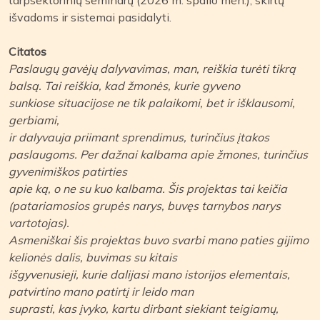
išvadoms ir sistemai pasidalyti.
Citatos
Paslaugų gavėjų dalyvavimas, man, reiškia turėti tikrą
balsą. Tai reiškia, kad žmonės, kurie gyveno
sunkiose situacijose ne tik palaikomi, bet ir išklausomi,
gerbiami,
ir dalyvauja priimant sprendimus, turinčius įtakos
paslaugoms. Per dažnai kalbama apie žmones, turinčius
gyvenimiškos patirties
apie ką, o ne su kuo kalbama. Šis projektas tai keičia
(patariamosios grupės narys, buvęs tarnybos narys
vartotojas).
Asmeniškai šis projektas buvo svarbi mano paties gijimo
kelionės dalis, buvimas su kitais
išgyvenusieji, kurie dalijasi mano istorijos elementais,
patvirtino mano patirtį ir leido man
suprasti, kas įvyko, kartu dirbant siekiant teigiamų,