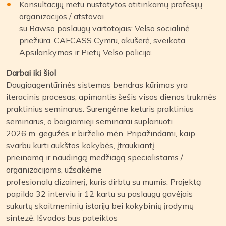
Konsultacijų metu nustatytos atitinkamų profesijų
organizacijos / atstovai
su Bawso paslaugų vartotojais: Velso socialinė
priežiūra, CAFCASS Cymru, akušerė, sveikata
Apsilankymas ir Pietų Velso policija.
Darbai iki šiol
Daugiaagentūrinės sistemos bendras kūrimas yra
iteracinis procesas, apimantis šešis visos dienos trukmės
praktinius seminarus. Surengėme keturis praktinius
seminarus, o baigiamieji seminarai suplanuoti
2026 m. gegužės ir birželio mėn. Pripažindami, kaip
svarbu kurti aukštos kokybės, įtraukiantį,
prieinamą ir naudingą medžiagą specialistams /
organizacijoms, užsakėme
profesionalų dizainerį, kuris dirbtų su mumis. Projektą
papildo 32 interviu ir 12 kartu su paslaugų gavėjais
sukurtų skaitmeninių istorijų bei kokybinių įrodymų
sintezė. Išvados bus pateiktos