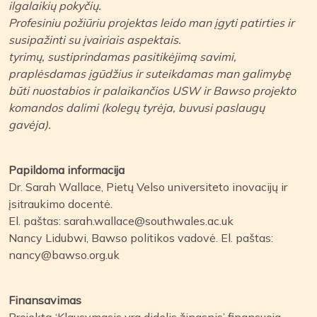
ilgalaikių pokyčių.
Profesiniu požiūriu projektas leido man įgyti patirties ir
susipažinti su įvairiais aspektais.
tyrimų, sustiprindamas pasitikėjimą savimi,
praplėsdamas įgūdžius ir suteikdamas man galimybę
būti nuostabios ir palaikančios USW ir Bawso projekto
komandos dalimi (kolegų tyrėja, buvusi paslaugų
gavėja).
Papildoma informacija
Dr. Sarah Wallace, Pietų Velso universiteto inovacijų ir
įsitraukimo docentė.
El. paštas: sarah.wallace@southwales.ac.uk
Nancy Lidubwi, Bawso politikos vadovė. El. paštas:
nancy@bawso.org.uk
Finansavimas
Projektą ‘Klausymasis yra didelis žingsnis’ finansuoja