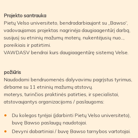
Projekto santrauka
Pietų Velso universiteto, bendradarbiaujant su „Bawso“,
vadovaujamas projektas nagrinėja daugiaagentūrį darbą,
susijusį su etninių mažumų moterų, nukentėjusių nuo...,
poreikiais ir patirtimi.
VAWDASV bendrai kurs daugiaagentūrę sistemą Velse.
požiūris
Naudodami bendruomenės dalyvavimu pagrįstus tyrimus,
dirbame su 11 etninių mažumų atstovų.
moterys, turinčios praktinės patirties, ir specialistai,
atstovaujantys organizacijoms / paslaugoms:
Du kolegos tyrėjai (įdarbinti Pietų Velso universiteto),
buvę Bawso paslaugų naudotojai.
Devyni dabartiniai / buvę Bawso tarnybos vartotojai.