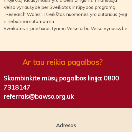
Velso vyriausybė per Sveikatos ir rūpybos programą
„Research Wales“. Išreikštos nuomonės yra autoriaus (-ių)
ir nebūtinai sutampa su
Sveikatos ir priežiūros tyrimų Velse arba Velso vyriausybė
Ar tau reikia pagalbos?
Skambinkite mūsų pagalbos linija:
0800
7318147
referrals@bawso.org.uk
Adresas