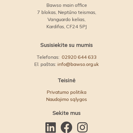
Bawso main office
7 blokas, Neptūno teismas,
Vanguardo kelias,
Kardifas, CF24 5PJ
Susisiekite su mumis
Telefonas:
02920 644 633
El. paštas:
info@bawso.org.uk
Teisinė
Privatumo politika
Naudojimo sąlygos
Sekite mus