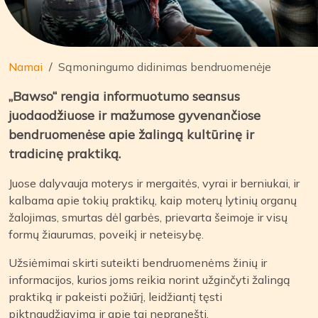
Namai
Sąmoningumo didinimas bendruomenėje
„Bawso“ rengia informuotumo seansus
juodaodžiuose ir mažumose gyvenančiose
bendruomenėse apie žalingą kultūrinę ir
tradicinę praktiką.
Juose dalyvauja moterys ir mergaitės, vyrai ir berniukai, ir
kalbama apie tokių praktikų, kaip moterų lytinių organų
žalojimas, smurtas dėl garbės, prievarta šeimoje ir visų
formų žiaurumas, poveikį ir neteisybę.
Užsiėmimai skirti suteikti bendruomenėms žinių ir
informacijos, kurios joms reikia norint užginčyti žalingą
praktiką ir pakeisti požiūrį, leidžiantį tęsti
piktnaudžiavimą ir apie tai nepranešti.