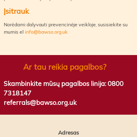
Įsitrauk
Norėdami dalyvauti prevencinėje veikloje, susisiekite su
mumis el
info@bawso.org.uk
Ar tau reikia pagalbos?
Skambinkite mūsų pagalbos linija:
0800
7318147
referrals@bawso.org.uk
Adresas