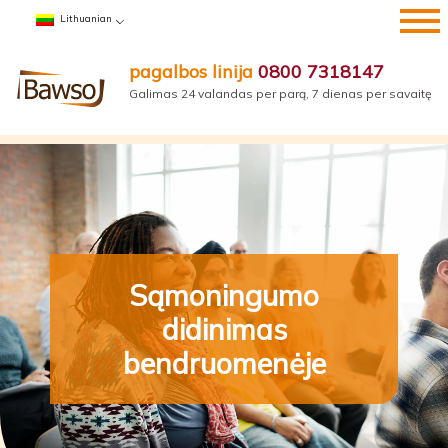
Pereiti
Lithuanian
prie
turinio
pagalbos linija
0800 7318147
Galimas 24 valandas per parą, 7 dienas per savaitę
Sąmoningumo
didinimas
bendruomenėje