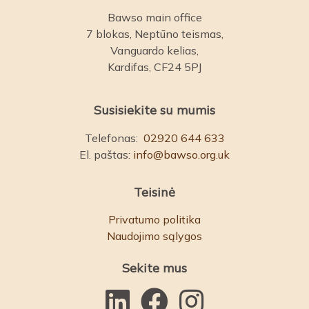
Bawso main office
7 blokas, Neptūno teismas,
Vanguardo kelias,
Kardifas, CF24 5PJ
Susisiekite su mumis
Telefonas:
02920 644 633
El. paštas:
info@bawso.org.uk
Teisinė
Privatumo politika
Naudojimo sąlygos
Sekite mus