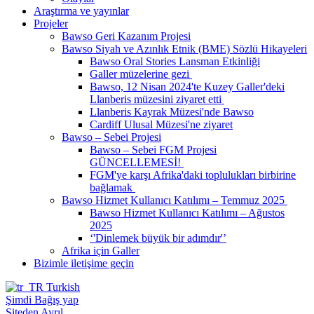
Araştırma ve yayınlar
Projeler
Bawso Geri Kazanım Projesi
Bawso Siyah ve Azınlık Etnik (BME) Sözlü Hikayeleri
Bawso Oral Stories Lansman Etkinliği
Galler müzelerine gezi
Bawso, 12 Nisan 2024'te Kuzey Galler'deki
Llanberis müzesini ziyaret etti
Llanberis Kayrak Müzesi'nde Bawso
Cardiff Ulusal Müzesi'ne ziyaret
Bawso – Sebei Projesi
Bawso – Sebei FGM Projesi
GÜNCELLEMESİ!
FGM'ye karşı Afrika'daki toplulukları birbirine
bağlamak
Bawso Hizmet Kullanıcı Katılımı – Temmuz 2025
Bawso Hizmet Kullanıcı Katılımı – Ağustos
2025
‘'Dinlemek büyük bir adımdır'’
Afrika için Galler
Bizimle iletişime geçin
Turkish
Şimdi Bağış yap
Siteden Ayrıl