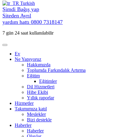
Turkish
Şimdi Bağış yap
Siteden Ayrıl
yardım hattı
0800 7318147
7 gün 24 saat kullanılabilir
Ev
Ne Yapıyoruz
Hakkımızda
Toplumda Farkındalık Artırma
Eğitim
Eğitimler
Dil Hizmetleri
Hibe Ekibi
Yıllık raporlar
Hizmetler
Takımımıza katıl
Meslekler
Bizi destekle
Haberler
Haberler
Olaylar