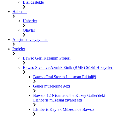
Bizi destekle
Haberler
Haberler
Olaylar
Araştırma ve yayınlar
Projeler
Bawso Geri Kazanım Projesi
Bawso Siyah ve Azınlık Etnik (BME) Sözlü Hikayeleri
Bawso Oral Stories Lansman Etkinliği
Galler müzelerine gezi
Bawso, 12 Nisan 2024'te Kuzey Galler'deki
Llanberis müzesini ziyaret etti
Llanberis Kayrak Müzesi'nde Bawso