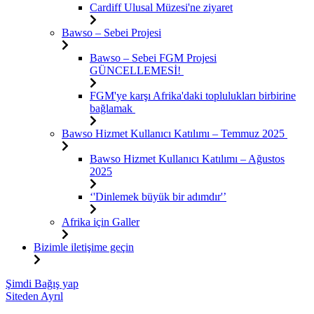
Cardiff Ulusal Müzesi'ne ziyaret
Bawso – Sebei Projesi
Bawso – Sebei FGM Projesi
GÜNCELLEMESİ!
FGM'ye karşı Afrika'daki toplulukları birbirine
bağlamak
Bawso Hizmet Kullanıcı Katılımı – Temmuz 2025
Bawso Hizmet Kullanıcı Katılımı – Ağustos
2025
‘'Dinlemek büyük bir adımdır'’
Afrika için Galler
Bizimle iletişime geçin
İçeriğe
Şimdi Bağış yap
atla
Siteden Ayrıl