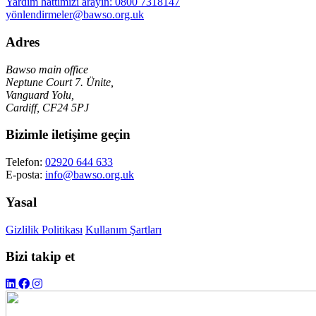
Yardım hattımızı arayın:
0800 7318147
yönlendirmeler@bawso.org.uk
Adres
Bawso main office
Neptune Court 7. Ünite,
Vanguard Yolu,
Cardiff, CF24 5PJ
Bizimle iletişime geçin
Telefon:
02920 644 633
E-posta:
info@bawso.org.uk
Yasal
Gizlilik Politikası
Kullanım Şartları
Bizi takip et