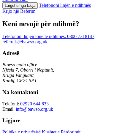
Telefononi linjën e ndihmës
Largohu nga faqja
Krijo një Referim
Keni nevojë për ndihmë?
Telefononi linjën tonë të ndihmës:
0800 7318147
referrals@bawso.org.uk
Adresë
Bawso main office
Njësia 7, Oborri i Neptunit,
Rruga Vanguard,
Kardif, CF24 5PJ
Na kontaktoni
Telefoni:
02920 644 633
Email:
info@bawso.org.uk
Ligjore
Politika e privatësisë
Kushtet e Përdorimit