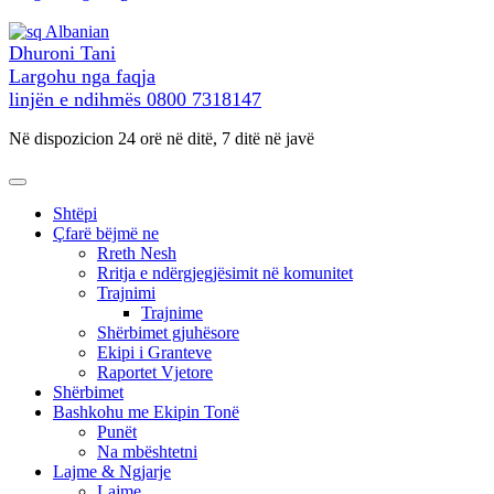
përmbajtja
Albanian
Dhuroni Tani
Largohu nga faqja
linjën e ndihmës
0800 7318147
Në dispozicion 24 orë në ditë, 7 ditë në javë
Shtëpi
Çfarë bëjmë ne
Rreth Nesh
Rritja e ndërgjegjësimit në komunitet
Trajnimi
Trajnime
Shërbimet gjuhësore
Ekipi i Granteve
Raportet Vjetore
Shërbimet
Bashkohu me Ekipin Tonë
Punët
Na mbështetni
Lajme & Ngjarje
Lajme