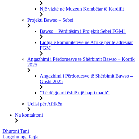
Një vizitë në Muzeun Kombëtar të Kardifit
Projekti Bawso – Sebei
Bawso – Përditësim i Projektit Sebei FGM!
Lidhja e komuniteteve në Afrikë për të adresuar
FGM
Angazhimi i Përdoruesve të Shërbimit Bawso – Korrik
2025
Angazhimi i Përdoruesve të Shërbimit Bawso –
Gusht 2025
‘'Të dëgjuarit është një hap i madh'’
Uellsi për Afrikën
Na kontaktoni
Kalo
Dhuroni Tani
te
Largohu nga faqja