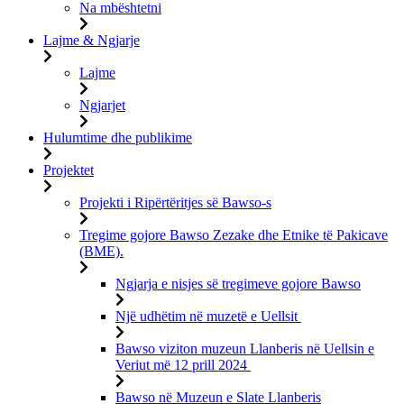
Na mbështetni
Lajme & Ngjarje
Lajme
Ngjarjet
Hulumtime dhe publikime
Projektet
Projekti i Ripërtëritjes së Bawso-s
Tregime gojore Bawso Zezake dhe Etnike të Pakicave
(BME).
Ngjarja e nisjes së tregimeve gojore Bawso
Një udhëtim në muzetë e Uellsit
Bawso viziton muzeun Llanberis në Uellsin e
Veriut më 12 prill 2024
Bawso në Muzeun e Slate Llanberis