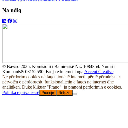
Na ndiq
© Bawso 2025. Komisioni i Bamirësisë Nr.: 1084854. Numri i
Kompanisë: 03152590. Faqja e internetit nga
Accent Creative
Ne përdorim cookies në faqen tonë të internetit për të përmirësuar
përvojën e përdoruesit, funksionalitetin e faqes në internet dhe
analitikën. Duke klikuar "Prano", ju pranoni përdorimin e cookies.
Politika e privatësisë
Pranoje
Refuzo