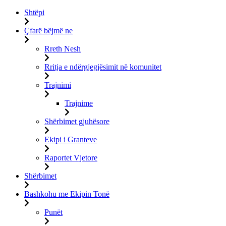
Shtëpi
Çfarë bëjmë ne
Rreth Nesh
Rritja e ndërgjegjësimit në komunitet
Trajnimi
Trajnime
Shërbimet gjuhësore
Ekipi i Granteve
Raportet Vjetore
Shërbimet
Bashkohu me Ekipin Tonë
Punët