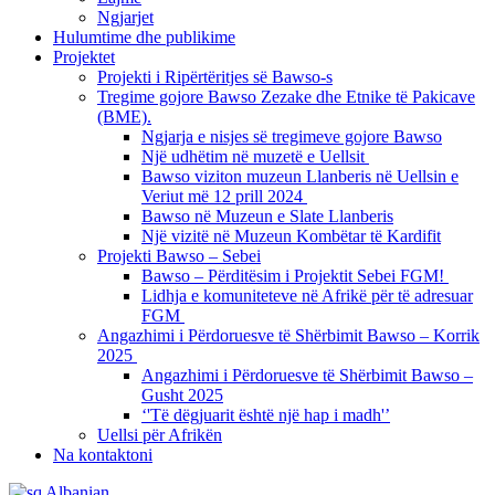
Ngjarjet
Hulumtime dhe publikime
Projektet
Projekti i Ripërtëritjes së Bawso-s
Tregime gojore Bawso Zezake dhe Etnike të Pakicave
(BME).
Ngjarja e nisjes së tregimeve gojore Bawso
Një udhëtim në muzetë e Uellsit
Bawso viziton muzeun Llanberis në Uellsin e
Veriut më 12 prill 2024
Bawso në Muzeun e Slate Llanberis
Një vizitë në Muzeun Kombëtar të Kardifit
Projekti Bawso – Sebei
Bawso – Përditësim i Projektit Sebei FGM!
Lidhja e komuniteteve në Afrikë për të adresuar
FGM
Angazhimi i Përdoruesve të Shërbimit Bawso – Korrik
2025
Angazhimi i Përdoruesve të Shërbimit Bawso –
Gusht 2025
‘'Të dëgjuarit është një hap i madh'’
Uellsi për Afrikën
Na kontaktoni
Albanian