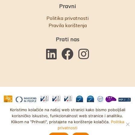
Pravni
Politika privatnosti
Pravila korištenja
Prati nas
Koristimo kolačiće na našoj web stranici kako bismo poboljšali
© Bawso 2025. Broj komisije za dobrotvorne svrhe: 1084854.
korisničko iskustvo, funkcionalnost web stranice i analitiku.
Klikom na "Prihvati", pristajete na korištenje kolačića.
Politika
Broj kompanije: 03152590. Web stranica od
Akcentni kreativni
privatnosti
materijal
Pozovite