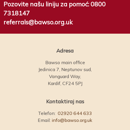
Pozovite našu liniju za pomoć:
0800
7318147
referrals@bawso.org.uk
Adresa
Bawso main office
Jedinica 7, Neptunov sud,
Vanguard Way,
Kardif, CF24 5PJ
Kontaktiraj nas
Telefon:
02920 644 633
Email:
info@bawso.org.uk