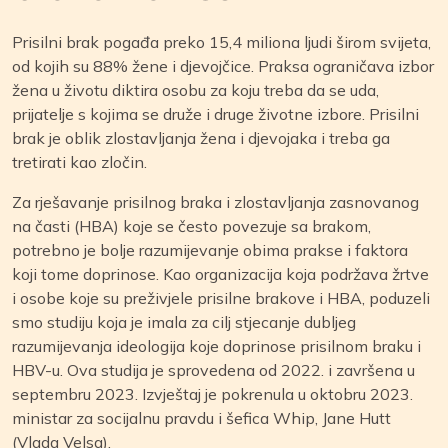
Prisilni brak pogađa preko 15,4 miliona ljudi širom svijeta,
od kojih su 88% žene i djevojčice. Praksa ograničava izbor
žena u životu diktira osobu za koju treba da se uda,
prijatelje s kojima se druže i druge životne izbore. Prisilni
brak je oblik zlostavljanja žena i djevojaka i treba ga
tretirati kao zločin.
Za rješavanje prisilnog braka i zlostavljanja zasnovanog
na časti (HBA) koje se često povezuje sa brakom,
potrebno je bolje razumijevanje obima prakse i faktora
koji tome doprinose. Kao organizacija koja podržava žrtve
i osobe koje su preživjele prisilne brakove i HBA, poduzeli
smo studiju koja je imala za cilj stjecanje dubljeg
razumijevanja ideologija koje doprinose prisilnom braku i
HBV-u. Ova studija je sprovedena od 2022. i završena u
septembru 2023. Izvještaj je pokrenula u oktobru 2023.
ministar za socijalnu pravdu i šefica Whip, Jane Hutt
(Vlada Velsa).