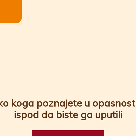
eko koga poznajete u opasnosti,
ispod da biste ga uputili