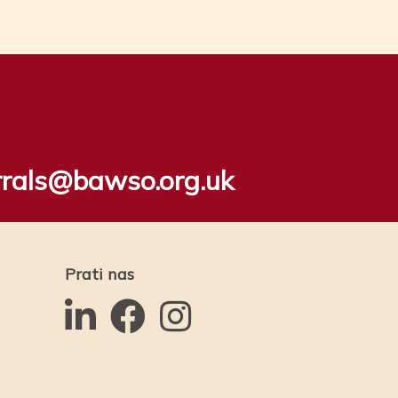
rrals@bawso.org.uk
Prati nas