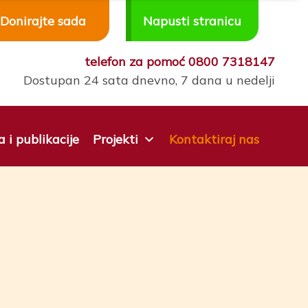
Donirajte sada
Napusti stranicu
telefon za pomoć
0800 7318147
Dostupan 24 sata dnevno, 7 dana u nedelji
a i publikacije
Projekti
Kontaktiraj nas