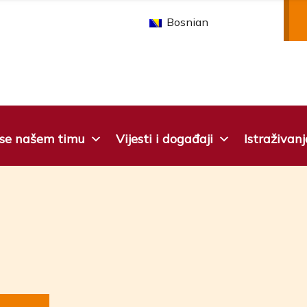
Bosnian
 se našem timu
Vijesti i događaji
Istraživanj