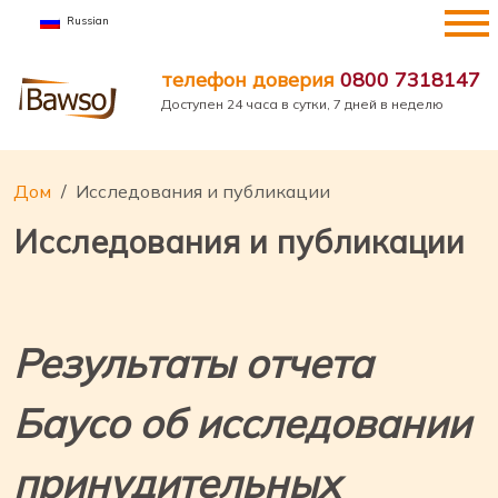
перейти
Russian
к
содержанию
телефон доверия
0800 7318147
Доступен 24 часа в сутки, 7 дней в неделю
Дом
Исследования и публикации
Исследования и публикации
Результаты отчета
Баусо об исследовании
принудительных