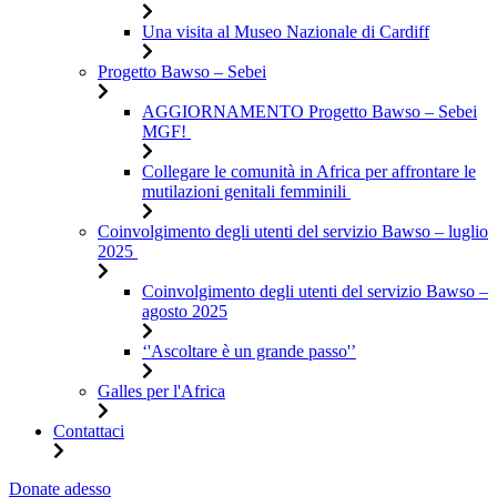
Una visita al Museo Nazionale di Cardiff
Progetto Bawso – Sebei
AGGIORNAMENTO Progetto Bawso – Sebei
MGF!
Collegare le comunità in Africa per affrontare le
mutilazioni genitali femminili
Coinvolgimento degli utenti del servizio Bawso – luglio
2025
Coinvolgimento degli utenti del servizio Bawso –
agosto 2025
‘'Ascoltare è un grande passo'’
Galles per l'Africa
Contattaci
Salta
Donate adesso