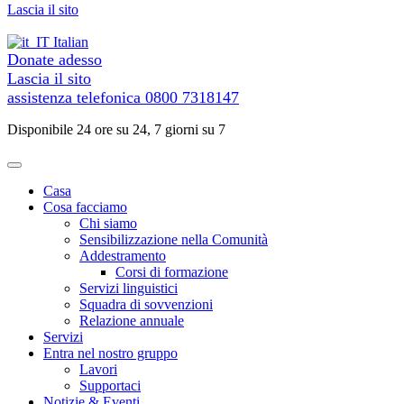
al
Lascia il sito
contenuto
Italian
Donate adesso
Lascia il sito
assistenza telefonica
0800 7318147
Disponibile 24 ore su 24, 7 giorni su 7
Casa
Cosa facciamo
Chi siamo
Sensibilizzazione nella Comunità
Addestramento
Corsi di formazione
Servizi linguistici
Squadra di sovvenzioni
Relazione annuale
Servizi
Entra nel nostro gruppo
Lavori
Supportaci
Notizie & Eventi