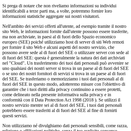
Si prega di notare che non riveliamo informazioni su individui
identificabili a terze parti ma, a volte, potremmo fornire loro
informazioni statistiche aggregate sui nostri visitatori.
Nell'ambito dei servizi offerti all'utente, ad esempio tramite il nostro
sito Web, le informazioni fornite dall'utente possono essere trasferite,
ma non archiviate, in paesi al di fuori dello Spazio economico
europeo (SEE) poiché utilizziamo host di server di siti Web remoti
per fornire il sito Web e alcuni aspetti del nostro servizio, che
possono avere sede al di fuori del SEE o utilizzare server con sede al
di fuori del SEE: questa è generalmente la natura dei dati archiviati
nel "Cloud". Un trasferimento dei tuoi dati personali può avvenire se
uno qualsiasi dei nostri server si trova in un paese al di fuori del SEE
o se uno dei nostri fornitori di servizi si trova in un paese al di fuori
del SEE. Se trasferiamo o memorizziamo i tuoi dati personali al di
fuori del SEE in questo modo, adotteremo misure con l'obiettivo di
garantire che i tuoi diritti alla privacy continuino a essere protetti,
come delineato nella presente informativa sulla privacy e in
conformità con il Data Protection Act 1998 (2018 ). Se utilizzi il
nostro servizio mentre sei al di fuori del SEE, i tuoi dati personali
potrebbero essere trasferiti al di fuori del SEE al fine di fornirti
questi servizi.
Non utilizziamo né divulghiamo dati personali sensibili, come razza,
religione o affiliazioni politiche, senza il tuo esplicito consenso.