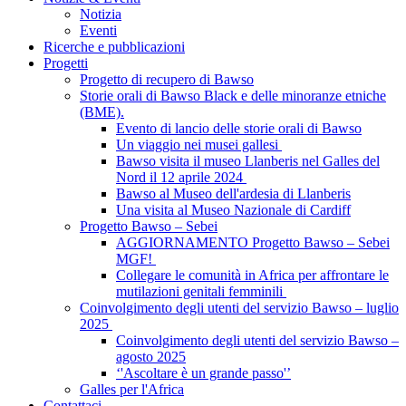
Notizia
Eventi
Ricerche e pubblicazioni
Progetti
Progetto di recupero di Bawso
Storie orali di Bawso Black e delle minoranze etniche
(BME).
Evento di lancio delle storie orali di Bawso
Un viaggio nei musei gallesi
Bawso visita il museo Llanberis nel Galles del
Nord il 12 aprile 2024
Bawso al Museo dell'ardesia di Llanberis
Una visita al Museo Nazionale di Cardiff
Progetto Bawso – Sebei
AGGIORNAMENTO Progetto Bawso – Sebei
MGF!
Collegare le comunità in Africa per affrontare le
mutilazioni genitali femminili
Coinvolgimento degli utenti del servizio Bawso – luglio
2025
Coinvolgimento degli utenti del servizio Bawso –
agosto 2025
‘'Ascoltare è un grande passo'’
Galles per l'Africa
Contattaci