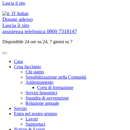
al
Lascia il sito
contenuto
Italian
Donate adesso
Lascia il sito
assistenza telefonica
0800 7318147
Disponibile 24 ore su 24, 7 giorni su 7
Casa
Cosa facciamo
Chi siamo
Sensibilizzazione nella Comunità
Addestramento
Corsi di formazione
Servizi linguistici
Squadra di sovvenzioni
Relazione annuale
Servizi
Entra nel nostro gruppo
Lavori
Supportaci
Notizie & Eventi