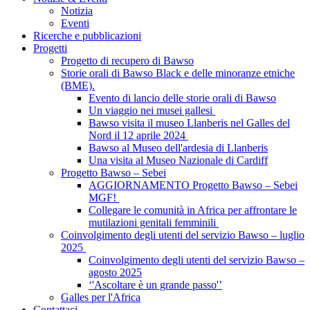
Notizia
Eventi
Ricerche e pubblicazioni
Progetti
Progetto di recupero di Bawso
Storie orali di Bawso Black e delle minoranze etniche
(BME).
Evento di lancio delle storie orali di Bawso
Un viaggio nei musei gallesi
Bawso visita il museo Llanberis nel Galles del
Nord il 12 aprile 2024
Bawso al Museo dell'ardesia di Llanberis
Una visita al Museo Nazionale di Cardiff
Progetto Bawso – Sebei
AGGIORNAMENTO Progetto Bawso – Sebei
MGF!
Collegare le comunità in Africa per affrontare le
mutilazioni genitali femminili
Coinvolgimento degli utenti del servizio Bawso – luglio
2025
Coinvolgimento degli utenti del servizio Bawso –
agosto 2025
‘'Ascoltare è un grande passo'’
Galles per l'Africa
Contattaci