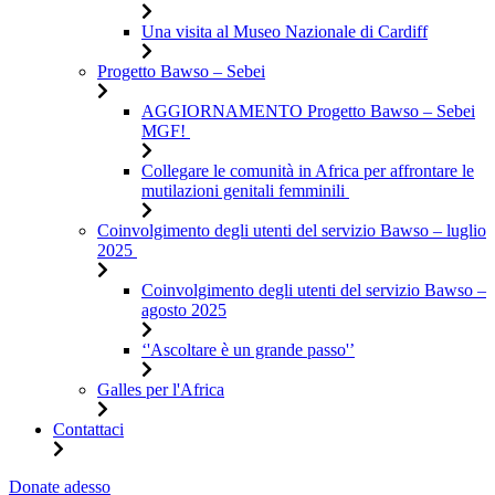
Una visita al Museo Nazionale di Cardiff
Progetto Bawso – Sebei
AGGIORNAMENTO Progetto Bawso – Sebei
MGF!
Collegare le comunità in Africa per affrontare le
mutilazioni genitali femminili
Coinvolgimento degli utenti del servizio Bawso – luglio
2025
Coinvolgimento degli utenti del servizio Bawso –
agosto 2025
‘'Ascoltare è un grande passo'’
Galles per l'Africa
Contattaci
Salta
Donate adesso