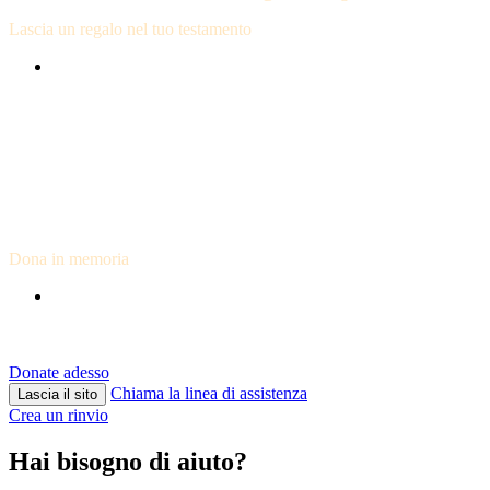
Lascia un regalo nel tuo testamento
Ricordando Bawso nel tuo testamento, farai un'inestimabile
dichiarazione di sostegno per coloro che hanno così tanto
bisogno del tuo aiuto. Per Bawso ricevere tale supporto
aumenta sempre il morale e dà l'opportunità di andare molto
oltre a sostegno degli utenti del nostro servizio. Chiedi al tuo
Avvocato come lasciare un regalo o contattaci per un
consiglio.
Dona in memoria
Nothings è più appropriato che supportare Bawso in memoria
di qualcuno vicino a te che hai perso. Così facendo dà senso e
onora la loro vita alla sua chiusura.
Donate adesso
Chiama la linea di assistenza
Lascia il sito
Crea un rinvio
Hai bisogno di aiuto?