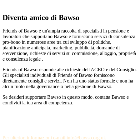
Diventa amico di Bawso
Friends of Bawso è un'ampia raccolta di specialisti in pensione e
lavoratori che supportano Bawso e forniscono servizi di consulenza
pro-bono in numerose aree tra cui sviluppo di politiche,
pianificazione anticipata, marketing, pubblicità, domande di
sovvenzione, richieste di servizi su commissione, alloggio, proprietà
e consulenza legale .
Friends of Bawso risponde alle richieste dell'ACEO e del Consiglio.
Gli specialisti individuali di Friends of Bawso forniscono
direttamente consigli e servizi. Non ha uno status formale e non ha
alcun ruolo nella governance o nella gestione di Bawso.
Se desideri supportare Bawso in questo modo, contatta Bawso e
condividi la tua area di competenza.
Altri modi per supportare Bawso e fare la
differenza
Per ulteriori informazioni e-mail
info@bawso.org.uk