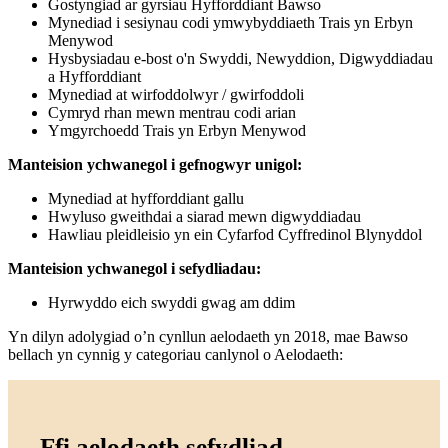
Gostyngiad ar gyrsiau Hyfforddiant Bawso
Mynediad i sesiynau codi ymwybyddiaeth Trais yn Erbyn
Menywod
Hysbysiadau e-bost o'n Swyddi, Newyddion, Digwyddiadau
a Hyfforddiant
Mynediad at wirfoddolwyr / gwirfoddoli
Cymryd rhan mewn mentrau codi arian
Ymgyrchoedd Trais yn Erbyn Menywod
Manteision ychwanegol i gefnogwyr unigol:
Mynediad at hyfforddiant gallu
Hwyluso gweithdai a siarad mewn digwyddiadau
Hawliau pleidleisio yn ein Cyfarfod Cyffredinol Blynyddol
Manteision ychwanegol i sefydliadau:
Hyrwyddo eich swyddi gwag am ddim
Yn dilyn adolygiad o’n cynllun aelodaeth yn 2018, mae Bawso
bellach yn cynnig y categoriau canlynol o Aelodaeth:
Ffi aelodaeth sefydliad