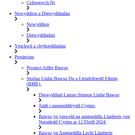
Cefnogwch Ni
Newyddion a Digwyddiadau
Newyddion
Digwyddiadau
Ymchwil a chyhoeddiadau
Prosiectau
Prosiect Adfer Bawso
Storïau Llafar Bawso Du a Lleiafrifoedd Ethnig
(BME).
Digwyddiad Lansio Straeon Llafar Bawso
Taith i amgueddfeydd Cymru
Bawso yn ymweld ag amgueddfa Llanberis yng
Ngogledd Cymru ar 12 Ebrill 2024
Bawso yn Amgueddfa Lechi Llanberis