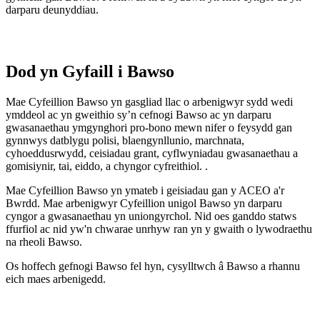
darparu deunyddiau.
Dod yn Gyfaill i Bawso
Mae Cyfeillion Bawso yn gasgliad llac o arbenigwyr sydd wedi
ymddeol ac yn gweithio sy’n cefnogi Bawso ac yn darparu
gwasanaethau ymgynghori pro-bono mewn nifer o feysydd gan
gynnwys datblygu polisi, blaengynllunio, marchnata,
cyhoeddusrwydd, ceisiadau grant, cyflwyniadau gwasanaethau a
gomisiynir, tai, eiddo, a chyngor cyfreithiol. .
Mae Cyfeillion Bawso yn ymateb i geisiadau gan y ACEO a'r
Bwrdd. Mae arbenigwyr Cyfeillion unigol Bawso yn darparu
cyngor a gwasanaethau yn uniongyrchol. Nid oes ganddo statws
ffurfiol ac nid yw'n chwarae unrhyw ran yn y gwaith o lywodraethu
na rheoli Bawso.
Os hoffech gefnogi Bawso fel hyn, cysylltwch â Bawso a rhannu
eich maes arbenigedd.
Mwy o ffyrdd y gallwch chi gefnogi