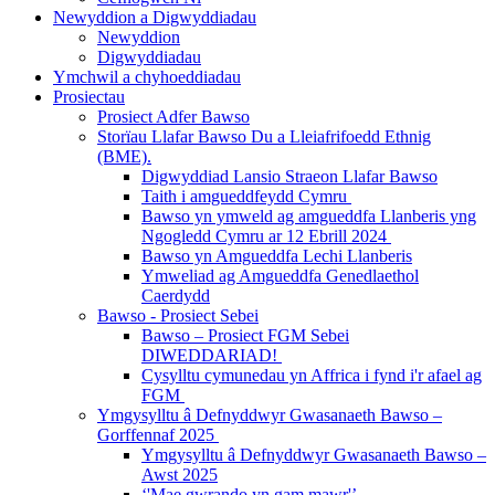
Newyddion a Digwyddiadau
Newyddion
Digwyddiadau
Ymchwil a chyhoeddiadau
Prosiectau
Prosiect Adfer Bawso
Storïau Llafar Bawso Du a Lleiafrifoedd Ethnig
(BME).
Digwyddiad Lansio Straeon Llafar Bawso
Taith i amgueddfeydd Cymru
Bawso yn ymweld ag amgueddfa Llanberis yng
Ngogledd Cymru ar 12 Ebrill 2024
Bawso yn Amgueddfa Lechi Llanberis
Ymweliad ag Amgueddfa Genedlaethol
Caerdydd
Bawso - Prosiect Sebei
Bawso – Prosiect FGM Sebei
DIWEDDARIAD!
Cysylltu cymunedau yn Affrica i fynd i'r afael ag
FGM
Ymgysylltu â Defnyddwyr Gwasanaeth Bawso –
Gorffennaf 2025
Ymgysylltu â Defnyddwyr Gwasanaeth Bawso –
Awst 2025
‘'Mae gwrando yn gam mawr'’