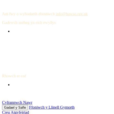
Bawso a gwneud gwahaniaeth
Am fwy o wybodaeth ebostiwch
info@bawso.org.uk
Gadewch anrheg yn eich ewyllys
Drwy gofio Bawso yn eich ewyllys byddwch yn gwneud
datganiad amhrisiadwy o gefnogaeth i'r rhai sydd mor angen
eich help. I Bawso mae derbyn cefnogaeth o'r fath bob amser
yn cynyddu morâl ac yn rhoi'r cyfle i fynd gymaint ymhellach
â hynny i gefnogi ein defnyddwyr gwasanaeth. Gofynnwch
i'ch Cyfreithiwr sut i adael anrheg neu cysylltwch â ni am
gyngor.
Rhowch er cof
Nid oes dim yn fwy priodol na chefnogi Bawso er cof am
rywun agos atoch yr ydych wedi ei golli. Mae gwneud hynny
yn rhoi ystyr ac yn anrhydeddu eu bywydau pan ddaw i ben.
Cyfrannwch Nawr
Ffoniwch y Llinell Gymorth
Gadael y Safle
Creu Atgyfeiriad