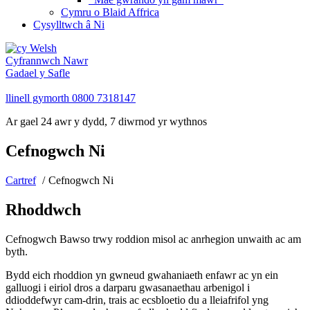
Cymru o Blaid Affrica
Cysylltwch â Ni
Welsh
Cyfrannwch Nawr
Gadael y Safle
llinell gymorth
0800 7318147
Ar gael 24 awr y dydd, 7 diwrnod yr wythnos
Cefnogwch Ni
Cartref
Cefnogwch Ni
Rhoddwch
Cefnogwch Bawso trwy roddion misol ac anrhegion unwaith ac am
byth.
Bydd eich rhoddion yn gwneud gwahaniaeth enfawr ac yn ein
galluogi i eiriol dros a darparu gwasanaethau arbenigol i
ddioddefwyr cam-drin, trais ac ecsbloetio du a lleiafrifol yng