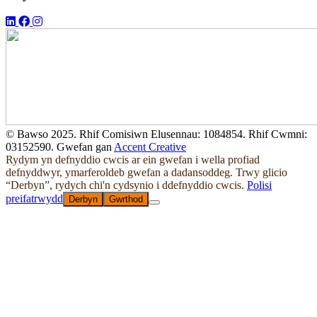
© Bawso 2025. Rhif Comisiwn Elusennau: 1084854. Rhif Cwmni:
03152590. Gwefan gan
Accent Creative
Rydym yn defnyddio cwcis ar ein gwefan i wella profiad
defnyddwyr, ymarferoldeb gwefan a dadansoddeg. Trwy glicio
“Derbyn”, rydych chi'n cydsynio i ddefnyddio cwcis.
Polisi
preifatrwydd
Derbyn
Gwrthod