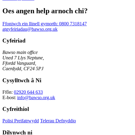
Oes angen help arnoch chi?
Ffoniwch ein llinell gymorth:
0800 7318147
atgyfeiriadau@bawso.org.uk
Cyfeiriad
Bawso main office
Uned 7 Llys Neptune,
Ffordd Vanguard,
Caerdydd, CF24 5PJ
Cysylltwch â Ni
Ffôn:
02920 644 633
E-bost:
info@bawso.org.uk
Cyfreithiol
Polisi Preifatrwydd
Telerau Defnyddio
Dilynwch ni