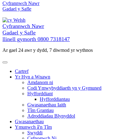
Neidio
Cyfrannwch Nawr
i'r
Gadael y Safle
cynnwys
Welsh
Cyfrannwch Nawr
Gadael y Safle
llinell gymorth
0800 7318147
Ar gael 24 awr y dydd, 7 diwrnod yr wythnos
Cartref
Yr Hyn a Wnawn
Amdanom ni
Codi Ymwybyddiaeth yn y Gymuned
Hyfforddiant
Hyfforddiantau
Gwasanaethau Iaith
Tîm Grantiau
Adroddiadau Blynyddol
Gwasanaethau
Ymunwch â'n Tîm
Swyddi
Cefnogwch Ni