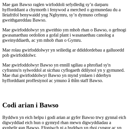
Mae gan Bawso raglen wirfoddoli sefydledig sy’n darparu
hyfforddiant a chymorth i fenywod a merched o gymunedau du a
lleiafrifol benywaidd yng Nghymru, sy’n dymuno cefnogi
gweithgareddau Bawso.
Mae gwirfoddolwyr yn gweithio ym mhob rhan o Bawso, o gefnogi
gwasanaethau oedolion a gofal plant i wasanaethau canolog a
gweinyddiaeth, ac ym mhob rhan o Gymru.
Mae rolau gwirfoddolwyr yn seiliedig ar ddiddordebau a galluoedd
pob gwirfoddolwr.
Mae gwirfoddolwyr Bawso yn ennill sgiliau a phrofiad sy'n
cyfrannu'n sylweddol at sicrhau cyflogaeth ddilynol yn y gymuned.
Mae rhai gwirfoddolwyr Bawso yn mynd ymlaen i dderbyn
hyfforddiant proffesiynol ac ymuno â thîm staff Bawso.
Codi arian i Bawso
Byddwn yn eich helpu i godi arian ar gyfer Bawso trwy gynnal eich
digwyddiad eich hun o gymryd rhan mewn digwyddiadau a
gynhelir gan Bawso. Ffoniwch ni a byddwn yn rhoi cyngor ac yn