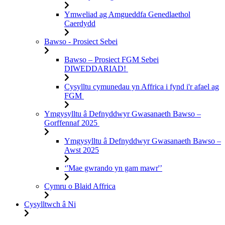
Ymweliad ag Amgueddfa Genedlaethol
Caerdydd
Bawso - Prosiect Sebei
Bawso – Prosiect FGM Sebei
DIWEDDARIAD!
Cysylltu cymunedau yn Affrica i fynd i'r afael ag
FGM
Ymgysylltu â Defnyddwyr Gwasanaeth Bawso –
Gorffennaf 2025
Ymgysylltu â Defnyddwyr Gwasanaeth Bawso –
Awst 2025
‘'Mae gwrando yn gam mawr'’
Cymru o Blaid Affrica
Cysylltwch â Ni