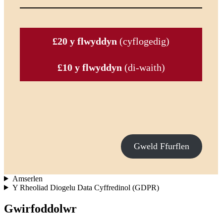
£20 y flwyddyn
(cyflogedig)
£10 y flwyddyn
(di-waith)
Gweld Ffurflen
Amserlen
Y Rheoliad Diogelu Data Cyffredinol (GDPR)
Gwirfoddolwr