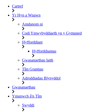
Cartref
Yr Hyn a Wnawn
Amdanom ni
Codi Ymwybyddiaeth yn y Gymuned
Hyfforddiant
Hyfforddiantau
Gwasanaethau Iaith
Tîm Grantiau
Adroddiadau Blynyddol
Gwasanaethau
Ymunwch â'n Tîm
Swyddi