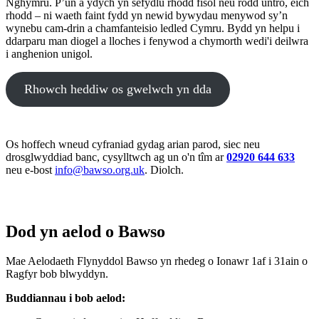
Nghymru. P’un a ydych yn sefydlu rhodd fisol neu rodd untro, eich
rhodd – ni waeth faint fydd yn newid bywydau menywod sy’n
wynebu cam-drin a chamfanteisio ledled Cymru. Bydd yn helpu i
ddarparu man diogel a lloches i fenywod a chymorth wedi'i deilwra
i anghenion unigol.
Rhowch heddiw os gwelwch yn dda
Os hoffech wneud cyfraniad gydag arian parod, siec neu
drosglwyddiad banc, cysylltwch ag un o'n tîm ar
02920 644 633
neu e-bost
info@bawso.org.uk
. Diolch.
Dod yn aelod o Bawso
Mae Aelodaeth Flynyddol Bawso yn rhedeg o Ionawr 1af i 31ain o
Ragfyr bob blwyddyn.
Buddiannau i bob aelod: