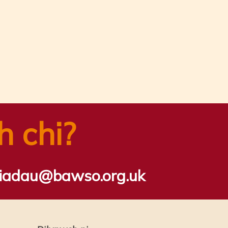
h chi?
riadau@bawso.org.uk