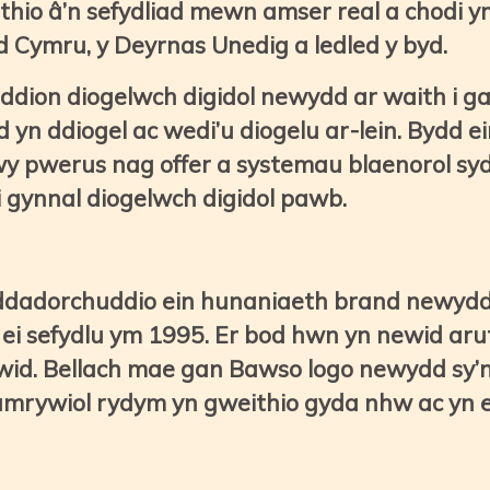
eithio â’n sefydliad mewn amser real a chod
ed Cymru, y Deyrnas Unedig a ledled y byd.
dion diogelwch digidol newydd ar waith i g
ydd yn ddiogel ac wedi’u diogelu ar-lein. Bydd
y pwerus nag offer a systemau blaenorol syd
i gynnal diogelwch digidol pawb.
 ddadorchuddio ein hunaniaeth brand newyd
 ei sefydlu ym 1995. Er bod hwn yn newid arut
id. Bellach mae gan Bawso logo newydd sy’n c
mrywiol rydym yn gweithio gyda nhw ac yn e