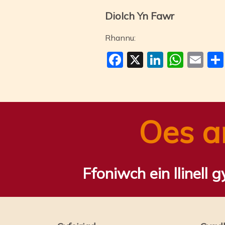
Diolch Yn Fawr
Rhannu:
Facebook
X
LinkedI
Wha
Em
Oes a
Ffoniwch ein llinell 