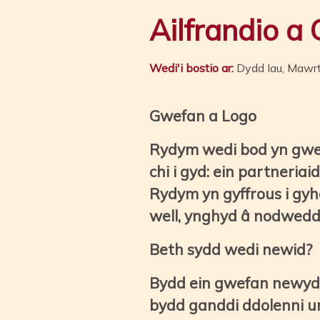
Ailfrandio 
Wedi'i bostio ar:
Dydd Iau, Mawr
Gwefan a Logo
Rydym wedi bod yn gweith
chi i gyd: ein partneria
Rydym yn gyffrous i gy
well, ynghyd â nodweddi
Beth sydd wedi newid?
Bydd ein gwefan newydd 
bydd ganddi ddolenni un