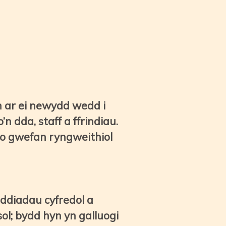
an ar ei newydd wedd i
n dda, staff a ffrindiau.
io gwefan ryngweithiol
eddiadau cyfredol a
ol; bydd hyn yn galluogi