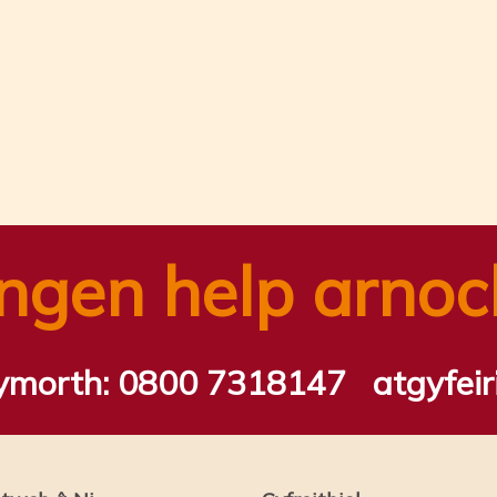
n
tsApp
ail
Share
ngen help arnoc
gymorth:
0800 7318147
atgyfei