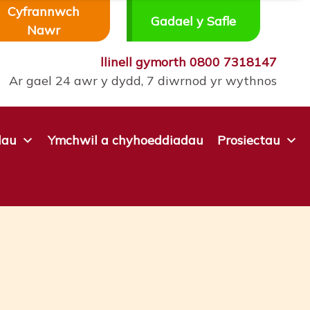
Cyfrannwch
Gadael y Safle
Nawr
llinell gymorth
0800 7318147
Ar gael 24 awr y dydd, 7 diwrnod yr wythnos
dau
Ymchwil a chyhoeddiadau
Prosiectau