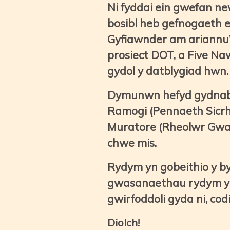
Ni fyddai ein gwefan n
bosibl heb gefnogaeth ei
Gyfiawnder am ariannu’r
prosiect DOT, a Five Na
gydol y datblygiad hwn
Dymunwn hefyd gydnabod
Ramogi (Pennaeth Sicr
Muratore (Rheolwr Gwas
chwe mis.
Rydym yn gobeithio y by
gwasanaethau rydym yn 
gwirfoddoli gyda ni, codi
Diolch!