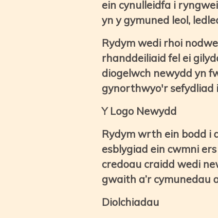
ein cynulleidfa i ryngw
yn y gymuned leol, ledl
Rydym wedi rhoi nodwed
rhanddeiliaid fel ei gil
diogelwch newydd yn fw
gynorthwyo'r sefydliad 
Y Logo Newydd
Rydym wrth ein bodd i
esblygiad ein cwmni ers
credoau craidd wedi new
gwaith a’r cymunedau a
Diolchiadau