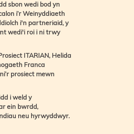
dd sbon wedi bod yn
calon i’r Weinyddiaeth
olch i'n partneriaid, y
wedi'i roi i ni trwy
rosiect ITARIAN, Helida
nogaeth Franca
i’r prosiect mewn
dd i weld y
ar ein bwrdd,
ffrindiau neu hyrwyddwyr.