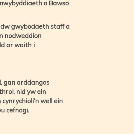
i ymwybyddiaeth o Bawso
adw gwybodaeth staff a
 ein nodweddion
d ar waith i
d, gan arddangos
hrol, nid yw ein
ynrychioli’n well ein
u cefnogi.