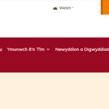
Welsh
u
Ymunwch â'n Tîm
Newyddion a Digwyddia