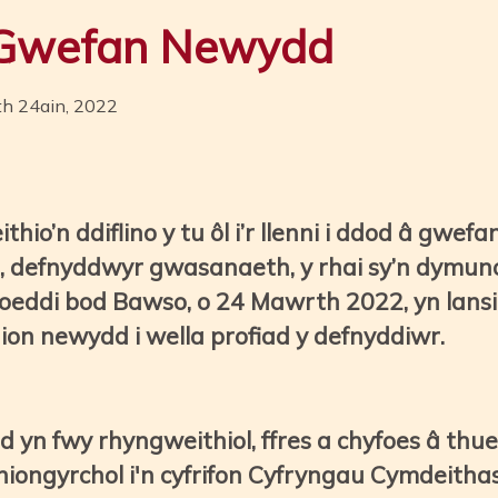
a Gwefan Newydd
th 24ain, 2022
io’n ddiflino y tu ôl i’r llenni i ddod â gwef
id, defnyddwyr gwasanaeth, y rhai sy’n dymuno’
hoeddi bod Bawso, o 24 Mawrth 2022, yn lans
on newydd i wella profiad y defnyddiwr.
yn fwy rhyngweithiol, ffres a chyfoes â thu
iongyrchol i'n cyfrifon Cyfryngau Cymdeithas