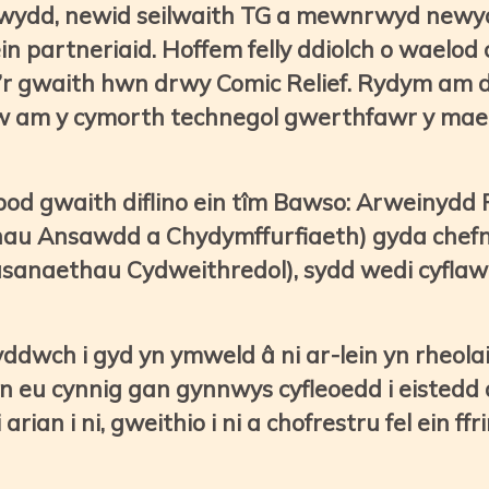
ewydd, newid seilwaith TG a mewnrwyd newy
n partneriaid. Hoffem felly ddiolch o waelod 
 gwaith hwn drwy Comic Relief. Rydym am ddi
w am y cymorth technegol gwerthfawr y maent 
.
 gwaith diflino ein tîm Bawso: Arweinydd P
hau Ansawdd a Chydymffurfiaeth) gyda chef
anaethau Cydweithredol), sydd wedi cyflawn
ddwch i gyd yn ymweld â ni ar-lein yn rheolai
eu cynnig gan gynnwys cyfleoedd i eistedd 
 arian i ni, gweithio i ni a chofrestru fel ein 