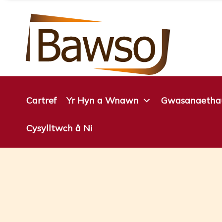
Neidio
i'r
cynnwys
Cartref
Yr Hyn a Wnawn
Gwasanaetha
Cysylltwch â Ni