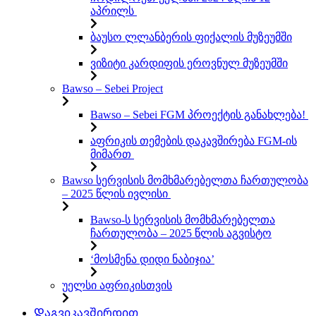
აპრილს
ბაუსო ლლანბერის ფიქალის მუზეუმში
ვიზიტი კარდიფის ეროვნულ მუზეუმში
Bawso – Sebei Project
Bawso – Sebei FGM პროექტის განახლება!
აფრიკის თემების დაკავშირება FGM-ის
მიმართ
Bawso სერვისის მომხმარებელთა ჩართულობა
– 2025 წლის ივლისი
Bawso-ს სერვისის მომხმარებელთა
ჩართულობა – 2025 წლის აგვისტო
‘მოსმენა დიდი ნაბიჯია’
უელსი აფრიკისთვის
Დაგვიკავშირდით