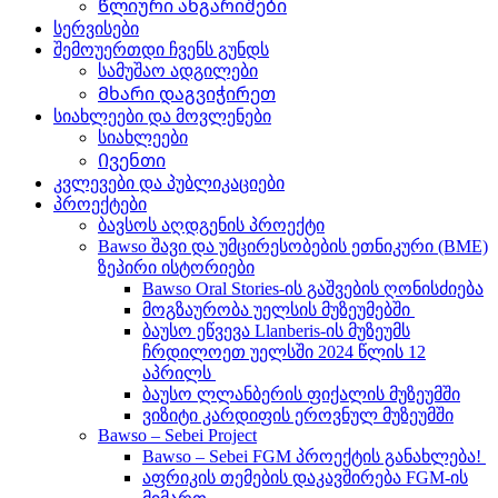
Წლიური ანგარიშები
სერვისები
შემოუერთდი ჩვენს გუნდს
სამუშაო ადგილები
Მხარი დაგვიჭირეთ
სიახლეები და მოვლენები
სიახლეები
Ივენთი
კვლევები და პუბლიკაციები
პროექტები
ბავსოს აღდგენის პროექტი
Bawso შავი და უმცირესობების ეთნიკური (BME)
ზეპირი ისტორიები
Bawso Oral Stories-ის გაშვების ღონისძიება
მოგზაურობა უელსის მუზეუმებში
ბაუსო ეწვევა Llanberis-ის მუზეუმს
ჩრდილოეთ უელსში 2024 წლის 12
აპრილს
ბაუსო ლლანბერის ფიქალის მუზეუმში
ვიზიტი კარდიფის ეროვნულ მუზეუმში
Bawso – Sebei Project
Bawso – Sebei FGM პროექტის განახლება!
აფრიკის თემების დაკავშირება FGM-ის