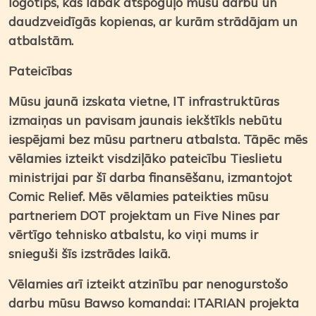
logotips, kas labāk atspoguļo mūsu darbu un
daudzveidīgās kopienas, ar kurām strādājam un
atbalstām.
Pateicības
Mūsu jaunā izskata vietne, IT infrastruktūras
izmaiņas un pavisam jaunais iekštīkls nebūtu
iespējami bez mūsu partneru atbalsta. Tāpēc mēs
vēlamies izteikt visdziļāko pateicību Tieslietu
ministrijai par šī darba finansēšanu, izmantojot
Comic Relief. Mēs vēlamies pateikties mūsu
partneriem DOT projektam un Five Nines par
vērtīgo tehnisko atbalstu, ko viņi mums ir
snieguši šīs izstrādes laikā.
Vēlamies arī izteikt atzinību par nenogurstošo
darbu mūsu Bawso komandai: ITARIAN projekta