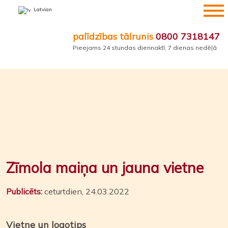
Pāriet
Latvian
uz
saturu
palīdzības tālrunis
0800 7318147
Pieejams 24 stundas diennaktī, 7 dienas nedēļā
Zīmola maiņa un jauna vietne
Publicēts:
ceturtdien, 24.03.2022
Vietne un logotips