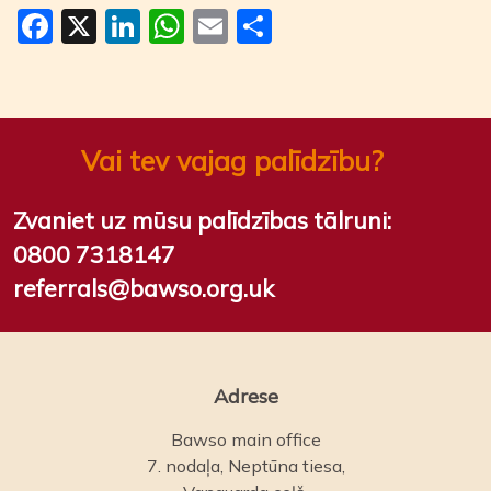
Facebook
X
LinkedIn
WhatsApp
Email
Share
Vai tev vajag palīdzību?
Zvaniet uz mūsu palīdzības tālruni:
0800 7318147
referrals@bawso.org.uk
Adrese
Bawso main office
7. nodaļa, Neptūna tiesa,