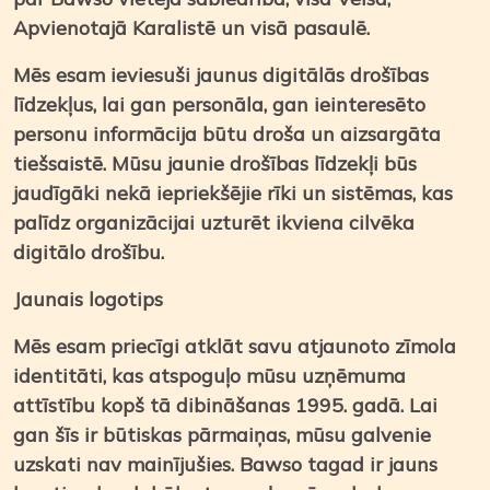
Apvienotajā Karalistē un visā pasaulē.
Mēs esam ieviesuši jaunus digitālās drošības
līdzekļus, lai gan personāla, gan ieinteresēto
personu informācija būtu droša un aizsargāta
tiešsaistē. Mūsu jaunie drošības līdzekļi būs
jaudīgāki nekā iepriekšējie rīki un sistēmas, kas
palīdz organizācijai uzturēt ikviena cilvēka
digitālo drošību.
Jaunais logotips
Mēs esam priecīgi atklāt savu atjaunoto zīmola
identitāti, kas atspoguļo mūsu uzņēmuma
attīstību kopš tā dibināšanas 1995. gadā. Lai
gan šīs ir būtiskas pārmaiņas, mūsu galvenie
uzskati nav mainījušies. Bawso tagad ir jauns