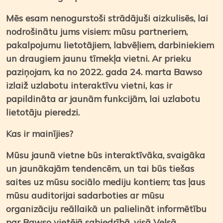
Mēs esam nenogurstoši strādājuši aizkulisēs, lai
nodrošinātu jums visiem: mūsu partneriem,
pakalpojumu lietotājiem, labvēļiem, darbiniekiem
un draugiem jaunu tīmekļa vietni. Ar prieku
paziņojam, ka no 2022. gada 24. marta Bawso
izlaiž uzlabotu interaktīvu vietni, kas ir
papildināta ar jaunām funkcijām, lai uzlabotu
lietotāju pieredzi.
Kas ir mainījies?
Mūsu jaunā vietne būs interaktīvāka, svaigāka
un jaunākajām tendencēm, un tai būs tiešas
saites uz mūsu sociālo mediju kontiem; tas ļaus
mūsu auditorijai sadarboties ar mūsu
organizāciju reāllaikā un palielināt informētību
par Bawso vietējā sabiedrībā, visā Velsā,