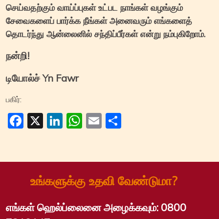
செய்வதற்கும் வாய்ப்புகள் உட்பட நாங்கள் வழங்கும்
சேவைகளைப் பார்க்க நீங்கள் அனைவரும் எங்களைத்
தொடர்ந்து ஆன்லைனில் சந்திப்பீர்கள் என்று நம்புகிறோம்.
நன்றி!
டியோல்ச் Yn Fawr
பகிர்:
Facebook
X
LinkedIn
WhatsApp
Email
Share
உங்களுக்கு உதவி வேண்டுமா?
எங்கள் ஹெல்ப்லைனை அழைக்கவும்:
0800