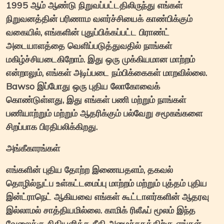
1995 ஆம் ஆண்டு நிறுவப்பட்டதிலிருந்து எங்கள்
நிறுவனத்தின் பரிணாம வளர்ச்சியைக் காண்பிக்கும்
வகையில், எங்களின் புதுப்பிக்கப்பட்ட பிராண்ட்
அடையாளத்தை வெளிப்படுத்துவதில் நாங்கள்
மகிழ்ச்சியடைகிறோம். இது ஒரு முக்கியமான மாற்றம்
என்றாலும், எங்கள் அடிப்படை நம்பிக்கைகள் மாறவில்லை.
Bawso இப்போது ஒரு புதிய லோகோவைக்
கொண்டுள்ளது, இது எங்கள் பணி மற்றும் நாங்கள்
பணியாற்றும் மற்றும் ஆதரிக்கும் பல்வேறு சமூகங்களை
சிறப்பாக பிரதிபலிக்கிறது.
அங்கீகாரங்கள்
எங்களின் புதிய தோற்ற இணையதளம், தகவல்
தொழில்நுட்ப உள்கட்டமைப்பு மாற்றம் மற்றும் புத்தம் புதிய
இன்ட்ராநெட் ஆகியவை எங்கள் கூட்டாளர்களின் ஆதரவு
இல்லாமல் சாத்தியமில்லை. காமிக் ரிலீஃப் மூலம் இந்த
வேலைக்கு நிதியளித்த நீதி அமைச்சகத்திற்கு எங்கள்