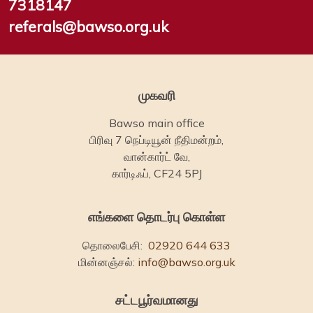
7318147
referals@bawso.org.uk
முகவரி
Bawso main office
பிரிவு 7 நெப்டியூன் நீதிமன்றம்,
வான்கார்ட் வே,
கார்டிஃப், CF24 5PJ
எங்களை தொடர்பு கொள்ள
தொலைபேசி:
02920 644 633
மின்னஞ்சல்:
info@bawso.org.uk
சட்டபூர்வமானது