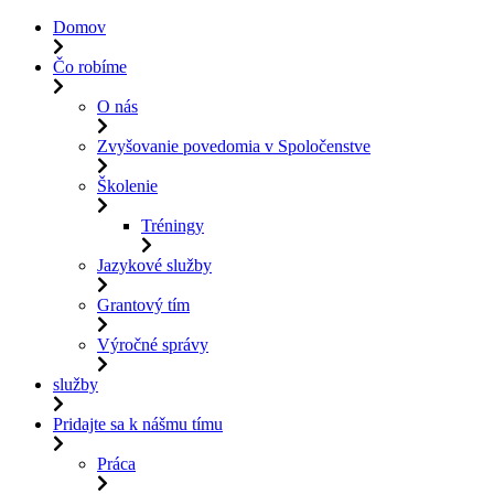
Domov
Čo robíme
O nás
Zvyšovanie povedomia v Spoločenstve
Školenie
Tréningy
Jazykové služby
Grantový tím
Výročné správy
služby
Pridajte sa k nášmu tímu
Práca