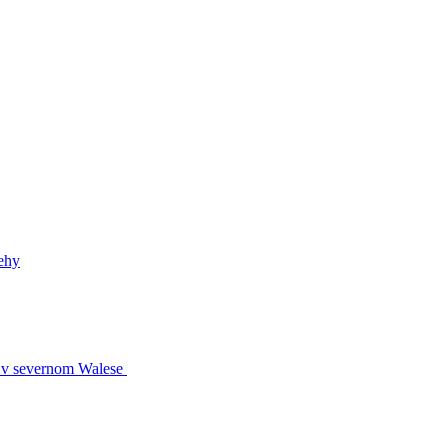
ehy
s v severnom Walese