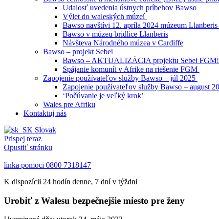
Udalosť uvedenia ústnych príbehov Bawso
Výlet do waleských múzeí
Bawso navštívi 12. apríla 2024 múzeum Llanberi
Bawso v múzeu bridlice Llanberis
Návšteva Národného múzea v Cardiffe
Bawso – projekt Sebei
Bawso – AKTUALIZÁCIA projektu Sebei FGM
Spájanie komunít v Afrike na riešenie FGM
Zapojenie používateľov služby Bawso – júl 2025
Zapojenie používateľov služby Bawso – august 2
‘Počúvanie je veľký krok’
Wales pre Afriku
Kontaktuj nás
Slovak
Prispej teraz
Opustiť stránku
linka pomoci
0800 7318147
K dispozícii 24 hodín denne, 7 dní v týždni
Urobiť z Walesu bezpečnejšie miesto pre ženy