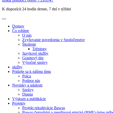
linka pomoci
0800 7318147
K dispozícii 24 hodín denne, 7 dní v týždni
Domov
Čo robíme
O nás
Zvyšovanie povedomia v Spoločenstve
Školenie
Tréningy
Jazykové služby
Grantový tím
Výročné správy
služby
Pridajte sa k nášmu tímu
Práca
Podpor nás
Novinky a udalosti
Správy
Diania
Výskum a publikácie
Projekty
Projekt rekultivácie Bawso
Bawso černošské a menšinové etnické (BME) ústne príb