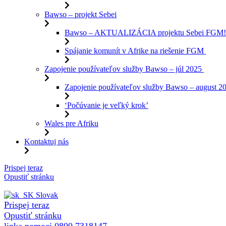
Bawso – projekt Sebei
Bawso – AKTUALIZÁCIA projektu Sebei FGM
Spájanie komunít v Afrike na riešenie FGM
Zapojenie používateľov služby Bawso – júl 2025
Zapojenie používateľov služby Bawso – august 2
‘Počúvanie je veľký krok’
Wales pre Afriku
Kontaktuj nás
Preskočiť
Prispej teraz
na
Opustiť stránku
obsah
Slovak
Prispej teraz
Opustiť stránku