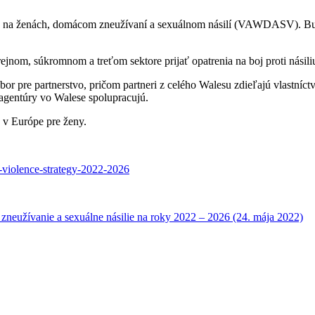
iliu na ženách, domácom zneužívaní a sexuálnom násilí (VAWDASV). Bu
verejnom, súkromnom a treťom sektore prijať opatrenia na boj proti násil
 pre partnerstvo, pričom partneri z celého Walesu zdieľajú vlastníc
y agentúry vo Walese spolupracujú.
o v Európe pre ženy.
-violence-strategy-2022-2026
 zneužívanie a sexuálne násilie na roky 2022 – 2026 (24. mája 2022)