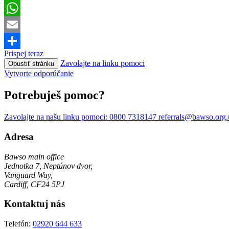
LinkedIn
WhatsApp
Email
Prispej teraz
Share
Zavolajte na linku pomoci
Opustiť stránku
Vytvorte odporúčanie
Potrebuješ pomoc?
Zavolajte na našu linku pomoci:
0800 7318147
referrals@bawso.org
Adresa
Bawso main office
Jednotka 7, Neptúnov dvor,
Vanguard Way,
Cardiff, CF24 5PJ
Kontaktuj nás
Telefón:
02920 644 633