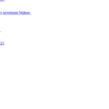
s v severnom Walese
!
025