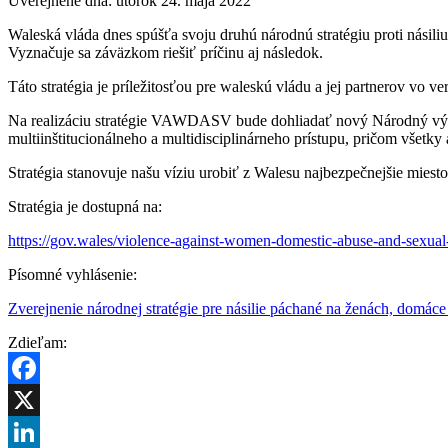
Uverejnené dňa:
utorok 24. mája 2022
Waleská vláda dnes spúšťa svoju druhú národnú stratégiu proti nás
Vyznačuje sa záväzkom riešiť príčinu aj následok.
Táto stratégia je príležitosťou pre waleskú vládu a jej partnerov vo 
Na realizáciu stratégie VAWDASV bude dohliadať nový Národný výbor
multiinštitucionálneho a multidisciplinárneho prístupu, pričom všetk
Stratégia stanovuje našu víziu urobiť z Walesu najbezpečnejšie miest
Stratégia je dostupná na:
https://gov.wales/violence-against-women-domestic-abuse-and-sexual
Písomné vyhlásenie:
Zverejnenie národnej stratégie pre násilie páchané na ženách, domáce
Zdieľam:
Facebook
X