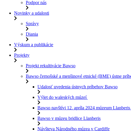
Podpor nás
Novinky a udalosti
Správy
Diania
Výskum a publikácie
Projekty
Projekt rekultivácie Bawso
Bawso černošské a menšinové etnické (BME) ústne príb
Udalosť uvedenia ústnych príbehov Bawso
Výlet do waleských múzeí
Bawso navštívi 12. apríla 2024 múzeum Llanberi
Bawso v múzeu bridlice Llanberis
Návšteva Národného múzea v Cardiffe