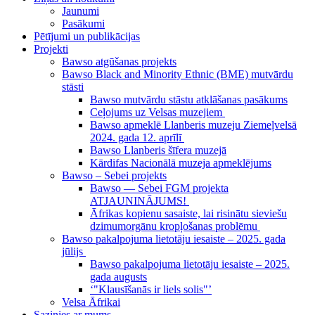
Jaunumi
Pasākumi
Pētījumi un publikācijas
Projekti
Bawso atgūšanas projekts
Bawso Black and Minority Ethnic (BME) mutvārdu
stāsti
Bawso mutvārdu stāstu atklāšanas pasākums
Ceļojums uz Velsas muzejiem
Bawso apmeklē Llanberis muzeju Ziemeļvelsā
2024. gada 12. aprīlī
Bawso Llanberis šīfera muzejā
Kārdifas Nacionālā muzeja apmeklējums
Bawso – Sebei projekts
Bawso — Sebei FGM projekta
ATJAUNINĀJUMS!
Āfrikas kopienu sasaiste, lai risinātu sieviešu
dzimumorgānu kropļošanas problēmu
Bawso pakalpojuma lietotāju iesaiste – 2025. gada
jūlijs
Bawso pakalpojuma lietotāju iesaiste – 2025.
gada augusts
‘"Klausīšanās ir liels solis"’
Velsa Āfrikai
Sazinies ar mums