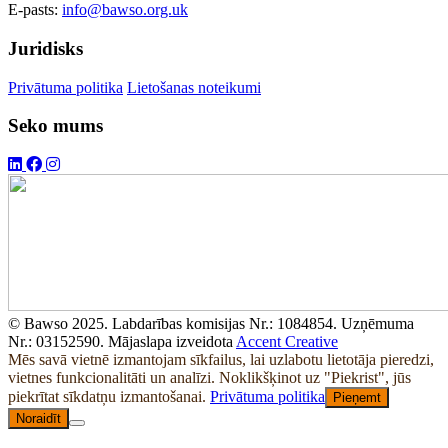
E-pasts:
info@bawso.org.uk
Juridisks
Privātuma politika
Lietošanas noteikumi
Seko mums
© Bawso 2025. Labdarības komisijas Nr.: 1084854. Uzņēmuma
Nr.: 03152590. Mājaslapa izveidota
Accent Creative
Mēs savā vietnē izmantojam sīkfailus, lai uzlabotu lietotāja pieredzi,
vietnes funkcionalitāti un analīzi. Noklikšķinot uz "Piekrist", jūs
piekrītat sīkdatņu izmantošanai.
Privātuma politika
Pieņemt
Noraidīt