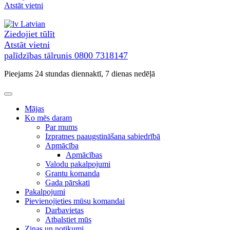
uz
Atstāt vietni
saturu
Latvian
Ziedojiet tūlīt
Atstāt vietni
palīdzības tālrunis
0800 7318147
Pieejams 24 stundas diennaktī, 7 dienas nedēļā
Mājas
Ko mēs daram
Par mums
Izpratnes paaugstināšana sabiedrībā
Apmācība
Apmācības
Valodu pakalpojumi
Grantu komanda
Gada pārskati
Pakalpojumi
Pievienojieties mūsu komandai
Darbavietas
Atbalstiet mūs
Ziņas un notikumi