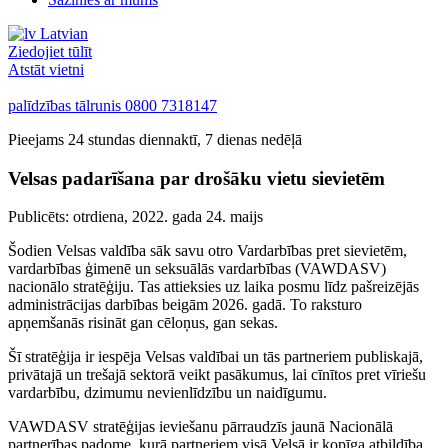
Latvian
Ziedojiet tūlīt
Atstāt vietni
palīdzības tālrunis
0800 7318147
Pieejams 24 stundas diennaktī, 7 dienas nedēļā
Velsas padarīšana par drošāku vietu sievietēm
Publicēts:
otrdiena, 2022. gada 24. maijs
Šodien Velsas valdība sāk savu otro Vardarbības pret sievietēm,
vardarbības ģimenē un seksuālās vardarbības (VAWDASV)
nacionālo stratēģiju. Tas attieksies uz laika posmu līdz pašreizējās
administrācijas darbības beigām 2026. gadā. To raksturo
apņemšanās risināt gan cēloņus, gan sekas.
Šī stratēģija ir iespēja Velsas valdībai un tās partneriem publiskajā,
privātajā un trešajā sektorā veikt pasākumus, lai cīnītos pret vīriešu
vardarbību, dzimumu nevienlīdzību un naidīgumu.
VAWDASV stratēģijas ieviešanu pārraudzīs jaunā Nacionālā
partnerības padome, kurā partneriem visā Velsā ir kopīga atbildība