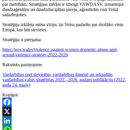
par darbībām. Stratēģijas mērķis ir izbeigt VAWDASV, izmantojot
daudzaģentūru un daudzdisciplīnu pieeju, aģentūrām visā Velsā
sadarbojoties.
Stratēģija izklāsta mūsu vīziju, lai Velsu padarītu par drošāko vietu
Eiropā, kur būt sievietei.
Stratēģija ir pieejama:
https://gov.wales/violence-against-women-domestic-abuse-and-
sexual-violence-strategy-2022-2026
Rakstisks paziņojums:
Vardarbības pret sievietēm, vardarbības ģimenē un seksuālās
vardarbības valsts stratēģijas 2022.–2026. gadam publikācija (2022.
gada 24. maijs)
Kopīgot:
Facebook
X
LinkedIn