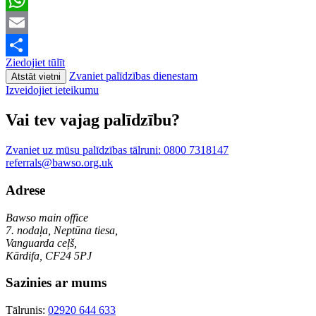
WhatsApp
Email
Ziedojiet tūlīt
Share
Zvaniet palīdzības dienestam
Atstāt vietni
Izveidojiet ieteikumu
Vai tev vajag palīdzību?
Zvaniet uz mūsu palīdzības tālruni:
0800 7318147
referrals@bawso.org.uk
Adrese
Bawso main office
7. nodaļa, Neptūna tiesa,
Vanguarda ceļš,
Kārdifa, CF24 5PJ
Sazinies ar mums
Tālrunis:
02920 644 633