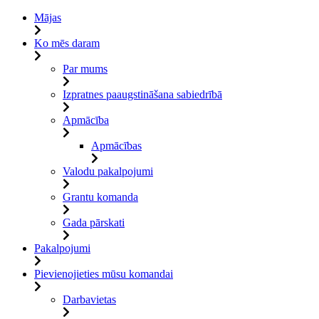
Mājas
Ko mēs daram
Par mums
Izpratnes paaugstināšana sabiedrībā
Apmācība
Apmācības
Valodu pakalpojumi
Grantu komanda
Gada pārskati
Pakalpojumi
Pievienojieties mūsu komandai
Darbavietas