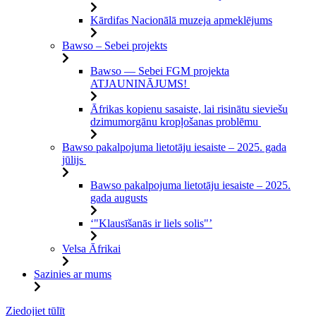
Kārdifas Nacionālā muzeja apmeklējums
Bawso – Sebei projekts
Bawso — Sebei FGM projekta
ATJAUNINĀJUMS!
Āfrikas kopienu sasaiste, lai risinātu sieviešu
dzimumorgānu kropļošanas problēmu
Bawso pakalpojuma lietotāju iesaiste – 2025. gada
jūlijs
Bawso pakalpojuma lietotāju iesaiste – 2025.
gada augusts
‘"Klausīšanās ir liels solis"’
Velsa Āfrikai
Sazinies ar mums
Pāriet
Ziedojiet tūlīt