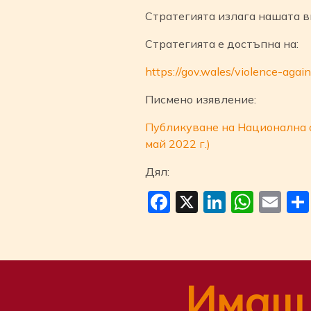
Стратегията излага нашата в
Стратегията е достъпна на:
https://gov.wales/violence-ag
Писмено изявление:
Публикуване на Национална с
май 2022 г.)
Дял:
Facebook
X
LinkedI
Wha
Em
Имаш 