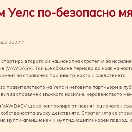
 Уелс по-безопасно мя
май 2022 г
 стартира втората си национална стратегия за насили
ие (VAWDASV). Той ще обхване периода до края на нас
ажимент за справяне с причината, както и следствието.
за правителството на Уелс и неговите партньори в пуб
вия за справяне с мъжкото насилие, неравенството меж
а VAWDASV ще се контролира от новия Национален съве
 собствеността върху действията. Стратегията се стрем
а мулти-агенционен и мултидисциплинарен подход, ка