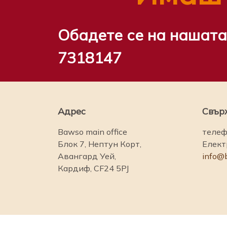
Обадете се на нашата
7318147
Адрес
Свърж
Bawso main office
телеф
Блок 7, Нептун Корт,
Елект
Авангард Уей,
info@
Кардиф, CF24 5PJ