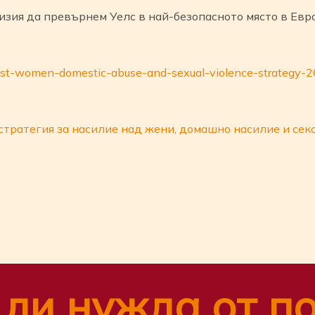
изия да превърнем Уелс в най-безопасното място в Евро
ainst-women-domestic-abuse-and-sexual-violence-strategy
тратегия за насилие над жени, домашно насилие и сек
n
tsApp
ail
Share
ли нужда от п