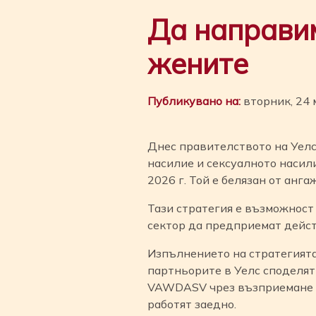
Да направим
жените
Публикувано на:
вторник, 24 
Днес правителството на Уелс
насилие и сексуалното насил
2026 г. Той е белязан от анг
Тази стратегия е възможност 
сектор да предприемат дейст
Изпълнението на стратегият
партньорите в Уелс споделят
VAWDASV чрез възприемане н
работят заедно.