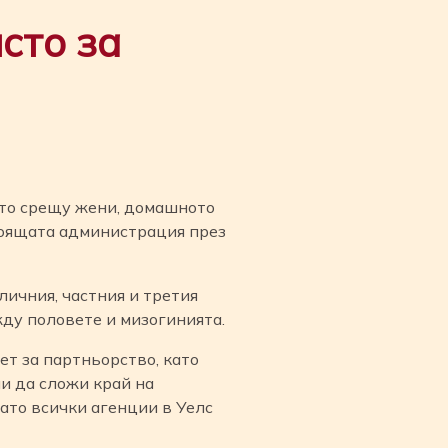
сто за
ето срещу жени, домашното
тоящата администрация през
личния, частния и третия
ду половете и мизогинията.
т за партньорство, като
и да сложи край на
то всички агенции в Уелс