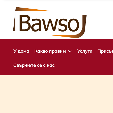
Преминете
към
съдържанието
У дома
Какво правим
Услуги
Присъе
Свържете се с нас