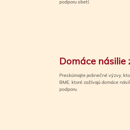
podporu obetí.
Domáce násilie
Preskúmajte jedinečné výzvy, ktor
BME, ktoré zažívajú domáce násil
podporu.