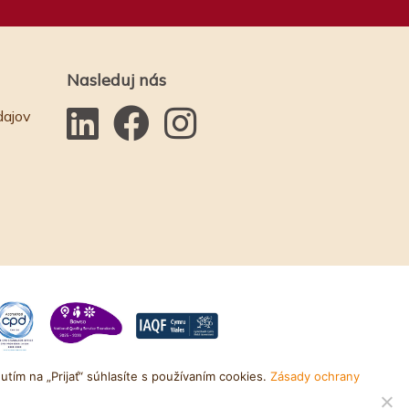
Nasleduj nás
dajov
tím na „Prijať“ súhlasíte s používaním cookies.
Zásady ochrany
ilo
Akcentová kreatíva