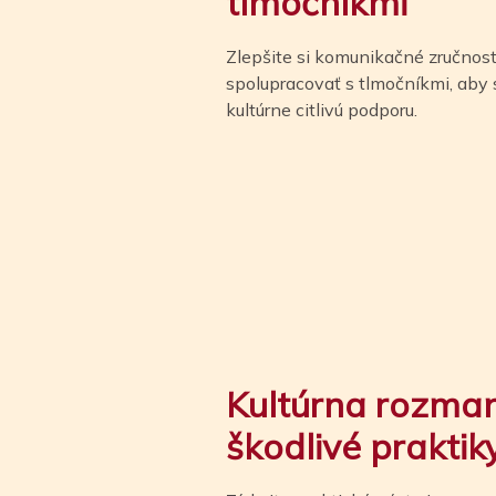
tlmočníkmi
Zlepšite si komunikačné zručnos
spolupracovať s tlmočníkmi, aby s
kultúrne citlivú podporu.
Kultúrna rozman
škodlivé praktik