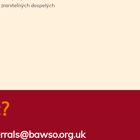
 zraniteľných dospelých.
?
errals@bawso.org.uk