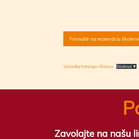
Formulár na rezerváciu školeni
Výsledky tréningov Bawso
Stiahnuť ▼
P
Zavolajte na našu l