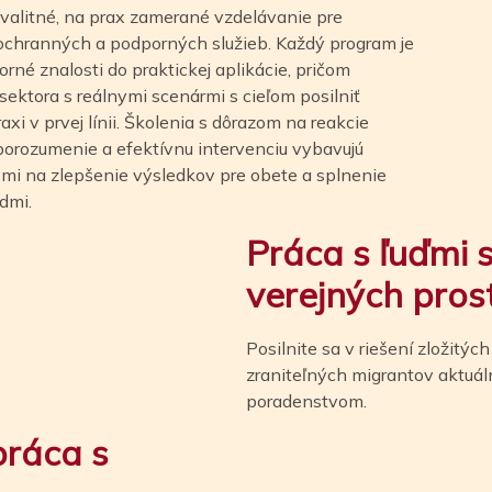
valitné, na prax zamerané vzdelávanie pre
 ochranných a podporných služieb. Každý program je
rné znalosti do praktickej aplikácie, pričom
ektora s reálnymi scenármi s cieľom posilniť
i v prvej línii. Školenia s dôrazom na reakcie
porozumenie a efektívnu intervenciu vybavujú
mi na zlepšenie výsledkov pre obete a splnenie
admi.
Práca s ľuďmi 
verejných pros
Posilnite sa v riešení zložitý
zraniteľných migrantov aktuá
poradenstvom.
práca s