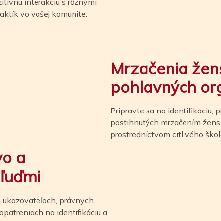
zitívnu interakciu s rôznymi
raktík vo vašej komunite.
Mrzačenia žen
pohlavných or
Pripravte sa na identifikáciu,
postihnutých mrzačením žens
prostredníctvom citlivého ško
vo a
 ľuďmi
 ukazovateľoch, právnych
patreniach na identifikáciu a