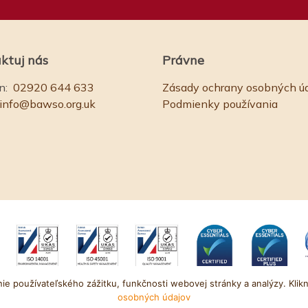
ktuj nás
Právne
n:
02920 644 633
Zásady ochrany osobných ú
info@bawso.org.uk
Podmienky používania
 používateľského zážitku, funkčnosti webovej stránky a analýzy. Kliknu
osobných údajov
komisie pre charitu: 1084854. IČO: 03152590. Webovú stránku vytvor