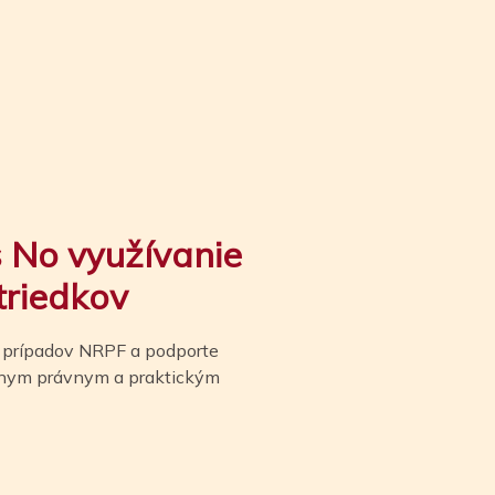
s N
o využívanie
triedkov
ch prípadov NRPF a podporte
lnym právnym a praktickým