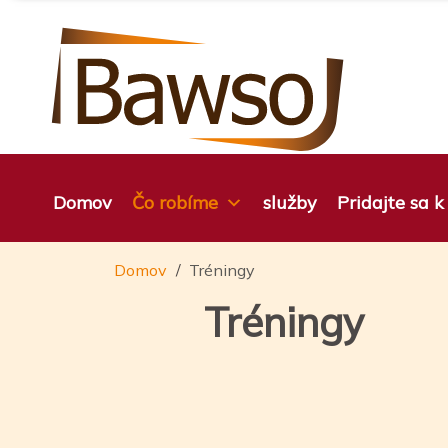
Preskočiť
na
obsah
Domov
Čo robíme
služby
Pridajte sa 
Domov
Tréningy
Tréningy