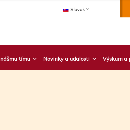
Slovak
k nášmu tímu
Novinky a udalosti
Výskum a p