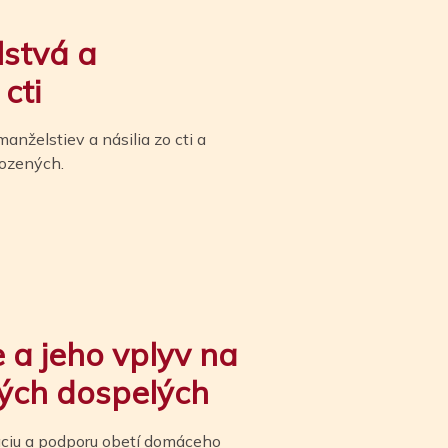
stvá a
cti
nželstiev a násilia zo cti a
rozených.
 a jeho vplyv na
ých dospelých
káciu a podporu obetí domáceho