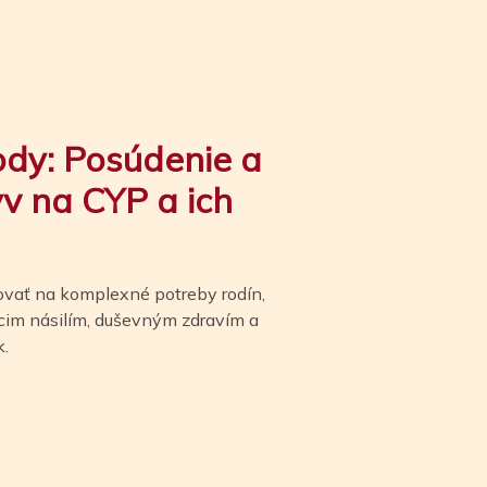
ody: Posúdenie a
yv na CYP
a ich
govať na komplexné potreby rodín,
cim násilím, duševným zdravím a
.