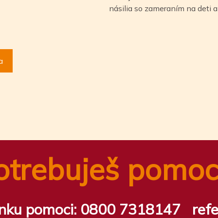
násilia so zameraním na deti a
a
otrebuješ pomoc
inku pomoci:
0800 7318147
ref