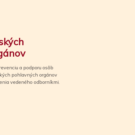
ských
gánov
 prevenciu a podporu osôb
kých pohlavných orgánov
lenia vedeného odborníkmi.