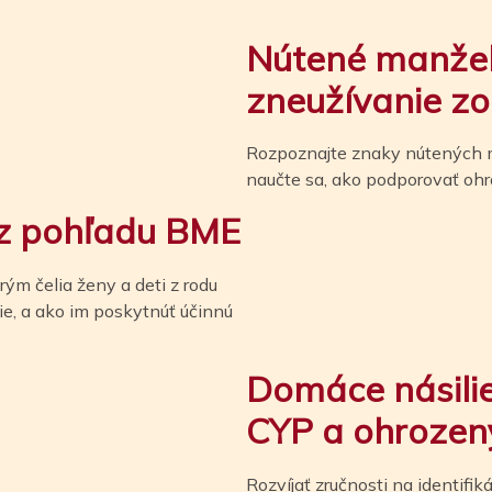
Nútené manžel
zneužívanie zo 
Rozpoznajte znaky nútených ma
naučte sa, ako podporovať oh
 z pohľadu BME
ým čelia ženy a deti z rodu
ie, a ako im poskytnúť účinnú
Domáce násilie
CYP a ohrozen
Rozvíjať zručnosti na identifi