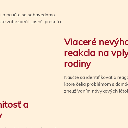
ti a naučte sa sebavedomo
te zabezpečili jasnú, presnú a
Viaceré nevýh
reakcia na vpl
rodiny
Naučte sa identifikovať a rea
ktoré čelia problémom s domá
zneužívaním návykových látok
itosť a
y