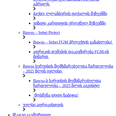
აპრილს
ბაუსო ლლანბერის ფიქალის მუზეუმში
ვიზიტი კარდიფის ეროვნულ მუზეუმში
Bawso – Sebei Project
Bawso – Sebei FGM პროექტის განახლება!
აფრიკის თემების დაკავშირება FGM-ის
მიმართ
Bawso სერვისის მომხმარებელთა ჩართულობა
– 2025 წლის ივლისი
Bawso-ს სერვისის მომხმარებელთა
ჩართულობა – 2025 წლის აგვისტო
‘მოსმენა დიდი ნაბიჯია’
უელსი აფრიკისთვის
Დაგვიკავშირდით