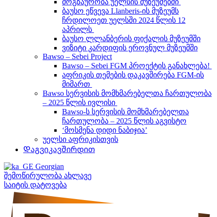
მოგზაურობა უელსის მუზეუმებში
ბაუსო ეწვევა Llanberis-ის მუზეუმს
ჩრდილოეთ უელსში 2024 წლის 12
აპრილს
ბაუსო ლლანბერის ფიქალის მუზეუმში
ვიზიტი კარდიფის ეროვნულ მუზეუმში
Bawso – Sebei Project
Bawso – Sebei FGM პროექტის განახლება!
აფრიკის თემების დაკავშირება FGM-ის
მიმართ
Bawso სერვისის მომხმარებელთა ჩართულობა
– 2025 წლის ივლისი
Bawso-ს სერვისის მომხმარებელთა
ჩართულობა – 2025 წლის აგვისტო
‘მოსმენა დიდი ნაბიჯია’
უელსი აფრიკისთვის
Დაგვიკავშირდით
Georgian
შემოწირულობა ახლავე
საიტის დატოვება