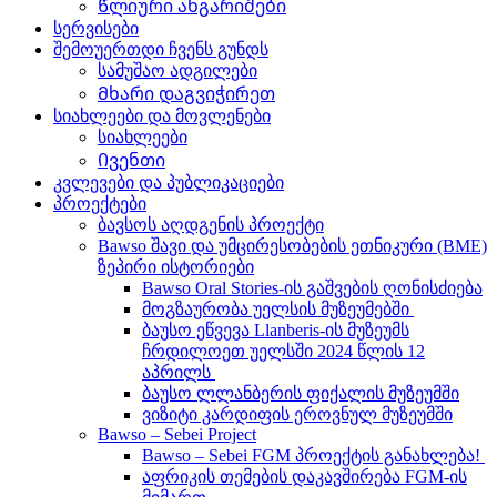
Წლიური ანგარიშები
სერვისები
შემოუერთდი ჩვენს გუნდს
სამუშაო ადგილები
Მხარი დაგვიჭირეთ
სიახლეები და მოვლენები
სიახლეები
Ივენთი
კვლევები და პუბლიკაციები
პროექტები
ბავსოს აღდგენის პროექტი
Bawso შავი და უმცირესობების ეთნიკური (BME)
ზეპირი ისტორიები
Bawso Oral Stories-ის გაშვების ღონისძიება
მოგზაურობა უელსის მუზეუმებში
ბაუსო ეწვევა Llanberis-ის მუზეუმს
ჩრდილოეთ უელსში 2024 წლის 12
აპრილს
ბაუსო ლლანბერის ფიქალის მუზეუმში
ვიზიტი კარდიფის ეროვნულ მუზეუმში
Bawso – Sebei Project
Bawso – Sebei FGM პროექტის განახლება!
აფრიკის თემების დაკავშირება FGM-ის