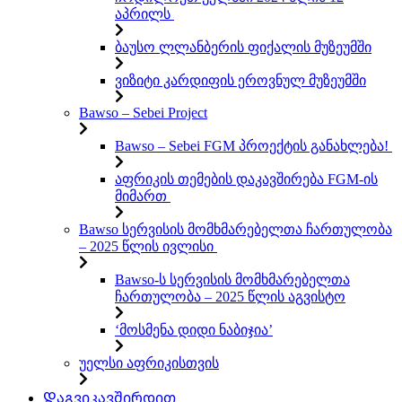
აპრილს
ბაუსო ლლანბერის ფიქალის მუზეუმში
ვიზიტი კარდიფის ეროვნულ მუზეუმში
Bawso – Sebei Project
Bawso – Sebei FGM პროექტის განახლება!
აფრიკის თემების დაკავშირება FGM-ის
მიმართ
Bawso სერვისის მომხმარებელთა ჩართულობა
– 2025 წლის ივლისი
Bawso-ს სერვისის მომხმარებელთა
ჩართულობა – 2025 წლის აგვისტო
‘მოსმენა დიდი ნაბიჯია’
უელსი აფრიკისთვის
Დაგვიკავშირდით