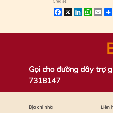
Chia sẻ:
Facebook
X
LinkedI
Wha
Em
Gọi cho đường dây trợ g
7318147
Địa chỉ nhà
Liên 