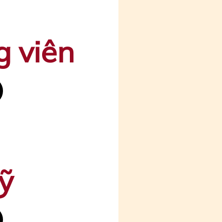
g viên
ỹ