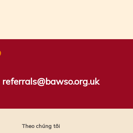
?
referrals@bawso.org.uk
Theo chúng tôi