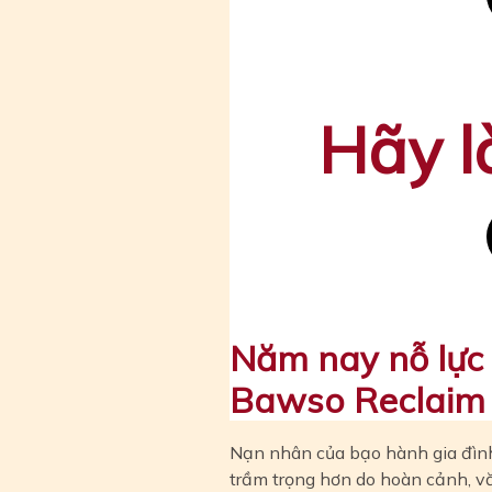
Hãy l
Năm nay nỗ lực 
Bawso Reclaim
Nạn nhân của bạo hành gia đình
trầm trọng hơn do hoàn cảnh, vă