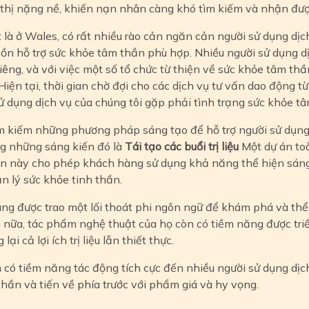
thị nặng nề, khiến nạn nhân càng khó tìm kiếm và nhận được
là ở Wales, có rất nhiều rào cản ngăn cản người sử dụng dịch
ồn hỗ trợ sức khỏe tâm thần phù hợp. Nhiều người sử dụng d
iêng, và với việc một số tổ chức từ thiện về sức khỏe tâm th
Hiện tại, thời gian chờ đợi cho các dịch vụ tư vấn dao động 
 sử dụng dịch vụ của chúng tôi gặp phải tình trạng sức khỏe 
m kiếm những phương pháp sáng tạo để hỗ trợ người sử dụng 
ng những sáng kiến đó là
Tái tạo các buổi trị liệu
Một dự án toà
 án này cho phép khách hàng sử dụng khả năng thể hiện sán
ản lý sức khỏe tinh thần.
ng được trao một lối thoát phi ngôn ngữ để khám phá và thể
n nữa, tác phẩm nghệ thuật của họ còn có tiềm năng được triể
i cả lợi ích trị liệu lẫn thiết thực.
 có tiềm năng tác động tích cực đến nhiều người sử dụng dịch 
 thần và tiến về phía trước với phẩm giá và hy vọng.