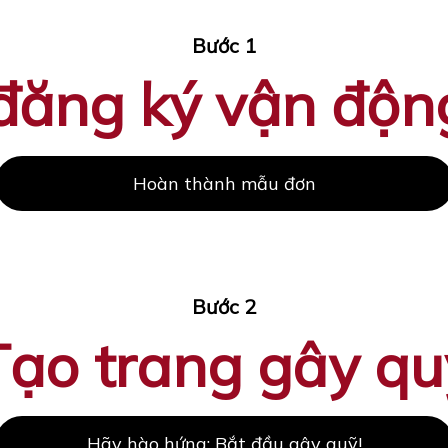
Bước 1
ăng ký vận độn
Hoàn thành mẫu đơn
Bước 2
Tạo trang gây qu
Hãy hào hứng: Bắt đầu gây quỹ!