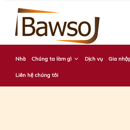
Chuyển
đến
nội
dung
Nhà
Chúng ta làm gì
Dịch vụ
Gia nhập
Liên hệ chúng tôi