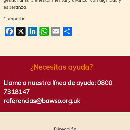
esperanza.
Compartir:
Facebook
X
LinkedIn
WhatsApp
Email
Compartir
¿Necesitas ayuda?
Llame a nuestra línea de ayuda:
0800
7318147
referencias@bawso.org.uk
Dirección