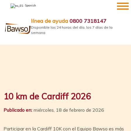
saltar
Spanish
al
contenido
línea de ayuda
0800 7318147
Disponible las 24 horas del día, los 7 días de la
semana
10 km de Cardiff 2026
Publicado en:
miércoles, 18 de febrero de 2026
Participar en la Cardiff 10K con el Equipo Bawso es más