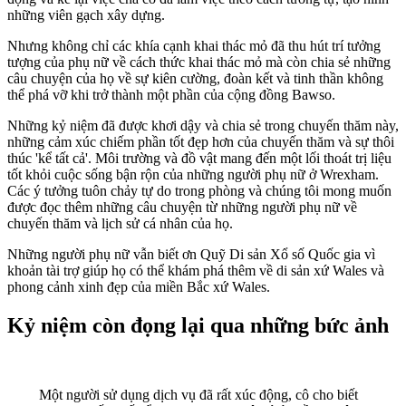
những viên gạch xây dựng.
Nhưng không chỉ các khía cạnh khai thác mỏ đã thu hút trí tưởng
tượng của phụ nữ về cách thức khai thác mỏ mà còn chia sẻ những
câu chuyện của họ về sự kiên cường, đoàn kết và tinh thần không
thể phá vỡ khi trở thành một phần của cộng đồng Bawso.
Những kỷ niệm đã được khơi dậy và chia sẻ trong chuyến thăm này,
những cảm xúc chiếm phần tốt đẹp hơn của chuyến thăm và sự thôi
thúc 'kể tất cả'. Môi trường và đồ vật mang đến một lối thoát trị liệu
tốt khỏi cuộc sống bận rộn của những người phụ nữ ở Wrexham.
Các ý tưởng tuôn chảy tự do trong phòng và chúng tôi mong muốn
được đọc thêm những câu chuyện từ những người phụ nữ về
chuyến thăm và lịch sử cá nhân của họ.
Những người phụ nữ vẫn biết ơn Quỹ Di sản Xổ số Quốc gia vì
khoản tài trợ giúp họ có thể khám phá thêm về di sản xứ Wales và
phong cảnh xinh đẹp của miền Bắc xứ Wales.
Kỷ niệm còn đọng lại qua những bức ảnh
Một người sử dụng dịch vụ đã rất xúc động, cô cho biết