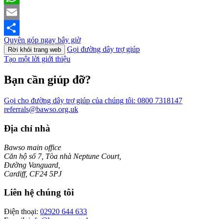
WhatsApp
Email
Quyên góp ngay bây giờ
Share
Gọi đường dây trợ giúp
Rời khỏi trang web
Tạo một lời giới thiệu
Bạn cần giúp đỡ?
Gọi cho đường dây trợ giúp của chúng tôi:
0800 7318147
referrals@bawso.org.uk
Địa chỉ nhà
Bawso main office
Căn hộ số 7, Tòa nhà Neptune Court,
Đường Vanguard,
Cardiff, CF24 5PJ
Liên hệ chúng tôi
Điện thoại:
02920 644 633