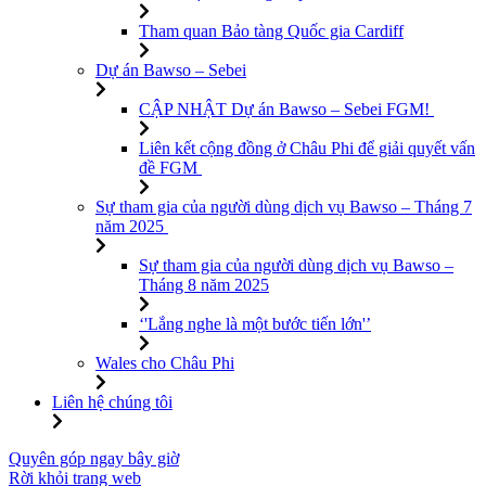
Tham quan Bảo tàng Quốc gia Cardiff
Dự án Bawso – Sebei
CẬP NHẬT Dự án Bawso – Sebei FGM!
Liên kết cộng đồng ở Châu Phi để giải quyết vấn
đề FGM
Sự tham gia của người dùng dịch vụ Bawso – Tháng 7
năm 2025
Sự tham gia của người dùng dịch vụ Bawso –
Tháng 8 năm 2025
‘'Lắng nghe là một bước tiến lớn'’
Wales cho Châu Phi
Liên hệ chúng tôi
Chuyển
Quyên góp ngay bây giờ
đến
Rời khỏi trang web