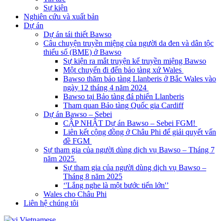
Sự kiện
Nghiên cứu và xuất bản
Dự án
Dự án tái thiết Bawso
Câu chuyện truyền miệng của người da đen và dân tộc
thiểu số (BME) ở Bawso
Sự kiện ra mắt truyện kể truyền miệng Bawso
Một chuyến đi đến bảo tàng xứ Wales
Bawso thăm bảo tàng Llanberis ở Bắc Wales vào
ngày 12 tháng 4 năm 2024
Bawso tại Bảo tàng đá phiến Llanberis
Tham quan Bảo tàng Quốc gia Cardiff
Dự án Bawso – Sebei
CẬP NHẬT Dự án Bawso – Sebei FGM!
Liên kết cộng đồng ở Châu Phi để giải quyết vấn
đề FGM
Sự tham gia của người dùng dịch vụ Bawso – Tháng 7
năm 2025
Sự tham gia của người dùng dịch vụ Bawso –
Tháng 8 năm 2025
‘'Lắng nghe là một bước tiến lớn'’
Wales cho Châu Phi
Liên hệ chúng tôi
Vietnamese