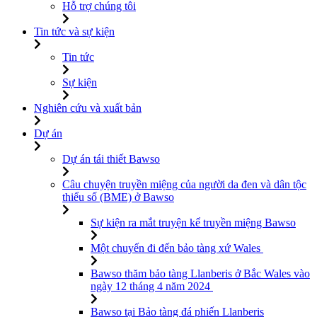
Hỗ trợ chúng tôi
Tin tức và sự kiện
Tin tức
Sự kiện
Nghiên cứu và xuất bản
Dự án
Dự án tái thiết Bawso
Câu chuyện truyền miệng của người da đen và dân tộc
thiểu số (BME) ở Bawso
Sự kiện ra mắt truyện kể truyền miệng Bawso
Một chuyến đi đến bảo tàng xứ Wales
Bawso thăm bảo tàng Llanberis ở Bắc Wales vào
ngày 12 tháng 4 năm 2024
Bawso tại Bảo tàng đá phiến Llanberis