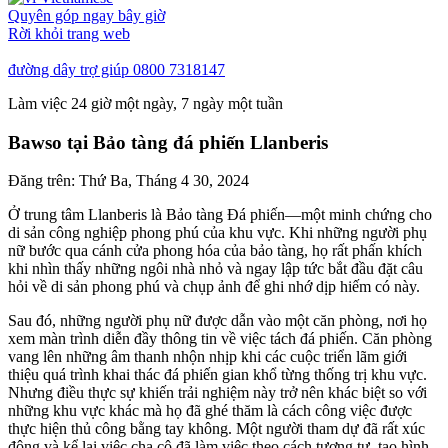
Quyên góp ngay bây giờ
Rời khỏi trang web
đường dây trợ giúp
0800 7318147
Làm việc 24 giờ một ngày, 7 ngày một tuần
Bawso tại Bảo tàng đá phiến Llanberis
Đăng trên:
Thứ Ba, Tháng 4 30, 2024
Ở trung tâm Llanberis là Bảo tàng Đá phiến—một minh chứng cho
di sản công nghiệp phong phú của khu vực. Khi những người phụ
nữ bước qua cánh cửa phong hóa của bảo tàng, họ rất phấn khích
khi nhìn thấy những ngôi nhà nhỏ và ngay lập tức bắt đầu đặt câu
hỏi về di sản phong phú và chụp ảnh để ghi nhớ dịp hiếm có này.
Sau đó, những người phụ nữ được dẫn vào một căn phòng, nơi họ
xem màn trình diễn đầy thông tin về việc tách đá phiến. Căn phòng
vang lên những âm thanh nhộn nhịp khi các cuộc triển lãm giới
thiệu quá trình khai thác đá phiến gian khổ từng thống trị khu vực.
Nhưng điều thực sự khiến trải nghiệm này trở nên khác biệt so với
những khu vực khác mà họ đã ghé thăm là cách công việc được
thực hiện thủ công bằng tay không. Một người tham dự đã rất xúc
động và kể lại việc cha cô đã làm việc theo cách tương tự, tạo hình