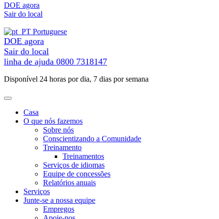
Ir
DOE agora
para
Sair do local
o
conteúdo
Portuguese
DOE agora
Sair do local
linha de ajuda
0800 7318147
Disponível 24 horas por dia, 7 dias por semana
Casa
O que nós fazemos
Sobre nós
Conscientizando a Comunidade
Treinamento
Treinamentos
Serviços de idiomas
Equipe de concessões
Relatórios anuais
Serviços
Junte-se a nossa equipe
Empregos
Apoie-nos