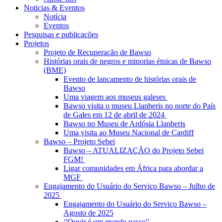
Noticias & Eventos
Notícia
Eventos
Pesquisas e publicações
Projetos
Projeto de Recuperação de Bawso
Histórias orais de negros e minorias étnicas de Bawso
(BME)
Evento de lançamento de histórias orais de
Bawso
Uma viagem aos museus galeses
Bawso visita o museu Llanberis no norte do País
de Gales em 12 de abril de 2024
Bawso no Museu de Ardósia Llanberis
Uma visita ao Museu Nacional de Cardiff
Bawso – Projeto Sebei
Bawso – ATUALIZAÇÃO do Projeto Sebei
FGM!
Ligar comunidades em África para abordar a
MGF
Engajamento do Usuário do Serviço Bawso – Julho de
2025
Engajamento do Usuário do Serviço Bawso –
Agosto de 2025
‘'Ouvir é um grande passo'’