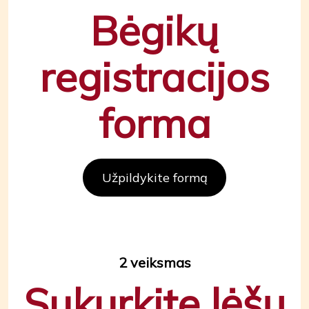
Bėgikų
registracijos
forma
Užpildykite formą
2 veiksmas
Sukurkite lėšų