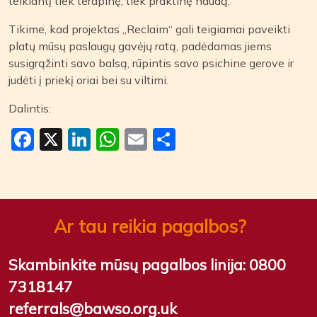
teikiantį tiek terapinę, tiek praktinę naudą.
Tikime, kad projektas „Reclaim“ gali teigiamai paveikti
platų mūsų paslaugų gavėjų ratą, padėdamas jiems
susigrąžinti savo balsą, rūpintis savo psichine gerove ir
judėti į priekį oriai bei su viltimi.
Dalintis:
Facebook
X
LinkedIn
WhatsApp
Email
Share
Ar tau reikia pagalbos?
Skambinkite mūsų pagalbos linija:
0800
7318147
referrals@bawso.org.uk