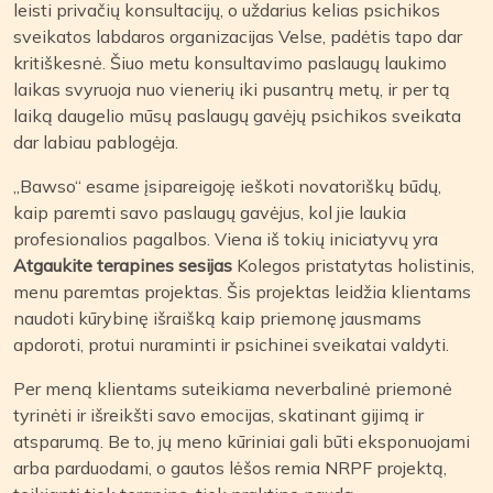
leisti privačių konsultacijų, o uždarius kelias psichikos
sveikatos labdaros organizacijas Velse, padėtis tapo dar
kritiškesnė. Šiuo metu konsultavimo paslaugų laukimo
laikas svyruoja nuo vienerių iki pusantrų metų, ir per tą
laiką daugelio mūsų paslaugų gavėjų psichikos sveikata
dar labiau pablogėja.
„Bawso“ esame įsipareigoję ieškoti novatoriškų būdų,
kaip paremti savo paslaugų gavėjus, kol jie laukia
profesionalios pagalbos. Viena iš tokių iniciatyvų yra
Atgaukite terapines sesijas
Kolegos pristatytas holistinis,
menu paremtas projektas. Šis projektas leidžia klientams
naudoti kūrybinę išraišką kaip priemonę jausmams
apdoroti, protui nuraminti ir psichinei sveikatai valdyti.
Per meną klientams suteikiama neverbalinė priemonė
tyrinėti ir išreikšti savo emocijas, skatinant gijimą ir
atsparumą. Be to, jų meno kūriniai gali būti eksponuojami
arba parduodami, o gautos lėšos remia NRPF projektą,