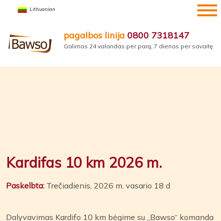
Pereiti
Lithuanian
prie
turinio
pagalbos linija
0800 7318147
Galimas 24 valandas per parą, 7 dienas per savaitę
Kardifas 10 km 2026 m.
Paskelbta:
Trečiadienis, 2026 m. vasario 18 d
Dalyvavimas Kardifo 10 km bėgime su „Bawso“ komanda