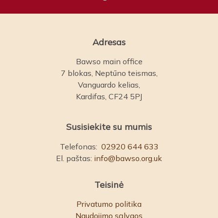
Adresas
Bawso main office
7 blokas, Neptūno teismas,
Vanguardo kelias,
Kardifas, CF24 5PJ
Susisiekite su mumis
Telefonas:
02920 644 633
El. paštas:
info@bawso.org.uk
Teisinė
Privatumo politika
Naudojimo sąlygos