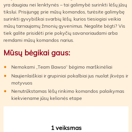
yra daugiau nei lenktynės – tai galimybė surinkti lėšų jūsų
tikslui. Prisijungę prie mūsų komandos, turėsite galimybę
surinkti gyvybiškai svarbių lėšų, kurios tiesiogiai veikia
mūsų tarnaujamų žmonių gyvenimus. Negalite bėgti? Vis
tiek galite prisidėti prie pokyčių savanoriaudami arba
remdami mūsų komandos narius.
Mūsų bėgikai gaus:
Nemokami „Team Bawso“ bėgimo marškinėliai
Naujienlaiškiai ir grupiniai pokalbiai jus nuolat įkvėps ir
motyvuos
Nenutrūkstamas lėšų rinkimo komandos palaikymas
kiekviename jūsų kelionės etape
1 veiksmas