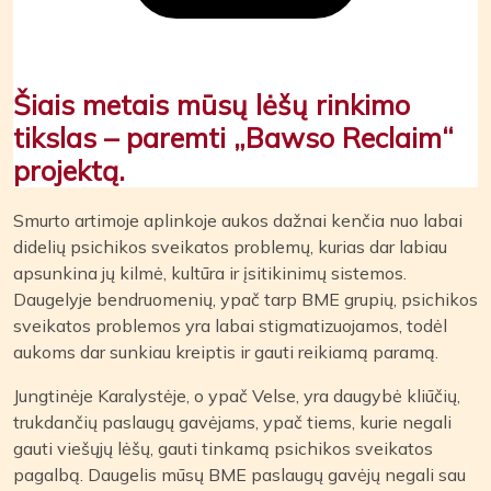
Šiais metais mūsų lėšų rinkimo
tikslas – paremti „Bawso Reclaim“
projektą.
Smurto artimoje aplinkoje aukos dažnai kenčia nuo labai
didelių psichikos sveikatos problemų, kurias dar labiau
apsunkina jų kilmė, kultūra ir įsitikinimų sistemos.
Daugelyje bendruomenių, ypač tarp BME grupių, psichikos
sveikatos problemos yra labai stigmatizuojamos, todėl
aukoms dar sunkiau kreiptis ir gauti reikiamą paramą.
Jungtinėje Karalystėje, o ypač Velse, yra daugybė kliūčių,
trukdančių paslaugų gavėjams, ypač tiems, kurie negali
gauti viešųjų lėšų, gauti tinkamą psichikos sveikatos
pagalbą. Daugelis mūsų BME paslaugų gavėjų negali sau