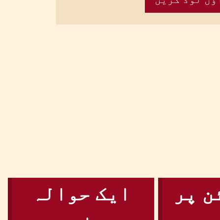
ن پر
ایک حوالہ