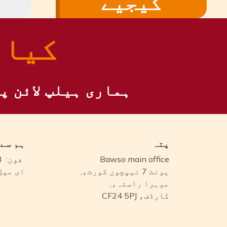
کیجیے
کیا 
ہماری ہیلپ لائن پ
پتہ
ہم سے
Bawso main office
فون:
3
یونٹ 7 نیپچون کورٹ،,
ای میل:
موہرا راستہ،,
کارڈف، CF24 5PJ