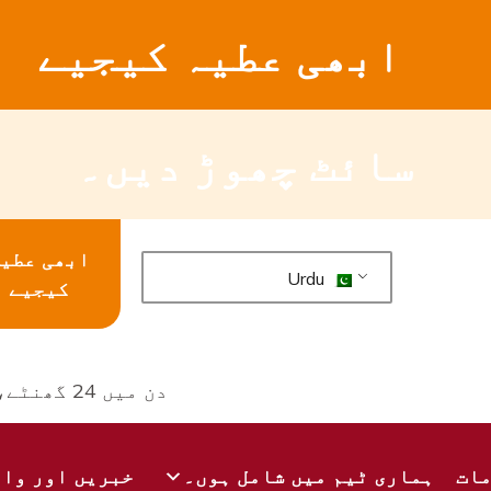
ابھی عطیہ کیجیے
سائٹ چھوڑ دیں۔
ابھی عطی
Urdu
کیجیے
دن میں 24 گھنٹے، ہفتے کے 7 دن دستیاب ہے۔
ات
ہماری ٹیم میں شامل ہوں۔
خبریں اور وا