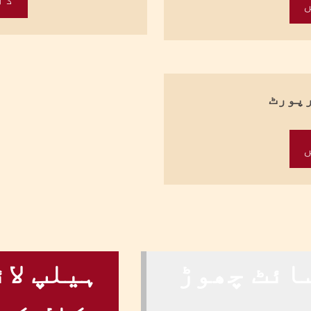
ائٹ چھوڑ
ہیلپ لائ