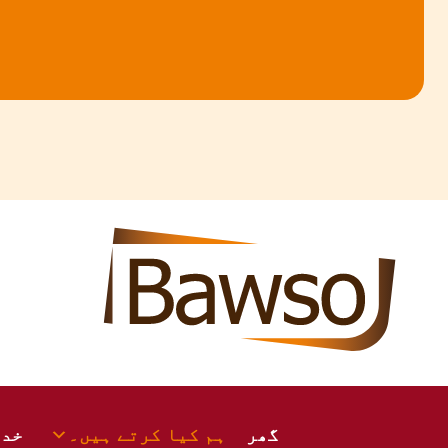
واد
ر
ائیں۔
گھر
ہم کیا کرتے ہیں۔
خدم