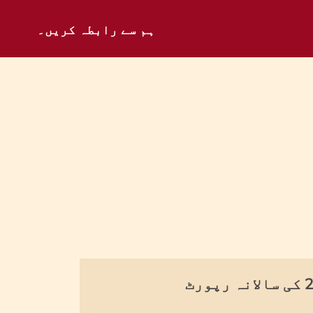
ہم سے رابطہ کریں۔
پورٹ