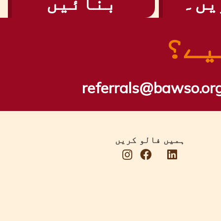
یں۔
بنائیں
یے؟
referrals@bawso.org
ہمیں فالو کریں