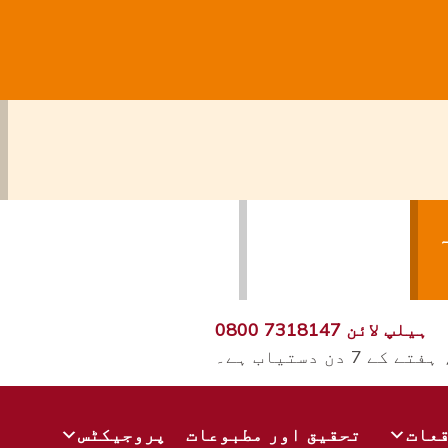
ہ
سائٹ چھوڑ دیں۔
ہیلپ لائن
0800 7318147
قعات
تحقیق اور مطبوعات
پروجیکٹس