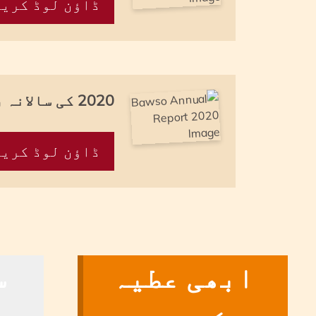
ڈاؤن لوڈ کریں
2020 کی سالانہ رپورٹ
ڈاؤن لوڈ کریں
ابھی عطیہ
س