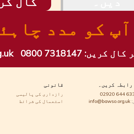
دیں۔
کال کر
آپ کو مدد چاہئ
ر کال کریں:
0800 7318147
.uk
 رابطہ کریں۔
قانونی
02920 644 63
رازداری کی پالیسی
info@bawso.org.uk
استعمال کی شرائط