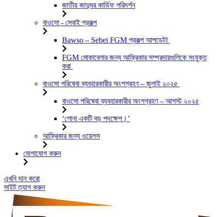
জাতীয় জাদুঘর কার্ডিফ পরিদর্শন
বাওসো - সেবাই প্রকল্প
Bawso – Sebei FGM প্রকল্প আপডেট!
FGM মোকাবেলার জন্য আফ্রিকার সম্প্রদায়গুলিকে সংযুক্ত
করা
বাওসো পরিষেবা ব্যবহারকারীর অংশগ্রহণ – জুলাই ২০২৫
বাওসো পরিষেবা ব্যবহারকারীর অংশগ্রহণ – আগস্ট ২০২৫
‘শোনা একটি বড় পদক্ষেপ।’
আফ্রিকার জন্য ওয়েলস
যোগাযোগ করুন
এড়িয়ে
এখনি দান করো
যাও
সাইট ত্যাগ করুন
কন্টেন্ট