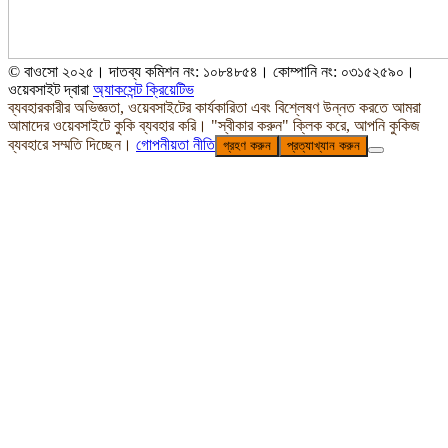
© বাওসো ২০২৫। দাতব্য কমিশন নং: ১০৮৪৮৫৪। কোম্পানি নং: ০৩১৫২৫৯০।
ওয়েবসাইট দ্বারা
অ্যাকসেন্ট ক্রিয়েটিভ
ব্যবহারকারীর অভিজ্ঞতা, ওয়েবসাইটের কার্যকারিতা এবং বিশ্লেষণ উন্নত করতে আমরা
আমাদের ওয়েবসাইটে কুকি ব্যবহার করি। "স্বীকার করুন" ক্লিক করে, আপনি কুকিজ
ব্যবহারে সম্মতি দিচ্ছেন।
গোপনীয়তা নীতি
গ্রহণ করুন
প্রত্যাখ্যান করুন