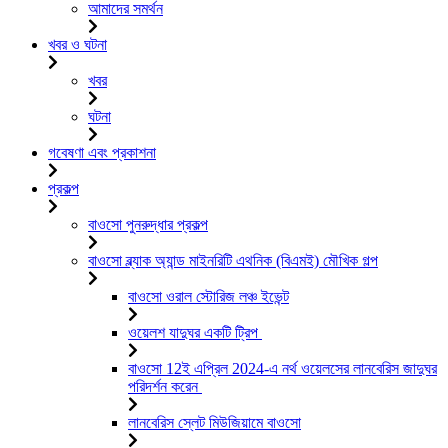
আমাদের সমর্থন
খবর ও ঘটনা
খবর
ঘটনা
গবেষণা এবং প্রকাশনা
প্রকল্প
বাওসো পুনরুদ্ধার প্রকল্প
বাওসো ব্ল্যাক অ্যান্ড মাইনরিটি এথনিক (বিএমই) মৌখিক গল্প
বাওসো ওরাল স্টোরিজ লঞ্চ ইভেন্ট
ওয়েলশ যাদুঘর একটি ট্রিপ
বাওসো 12ই এপ্রিল 2024-এ নর্থ ওয়েলসের লানবেরিস জাদুঘর
পরিদর্শন করেন
লানবেরিস স্লেট মিউজিয়ামে বাওসো