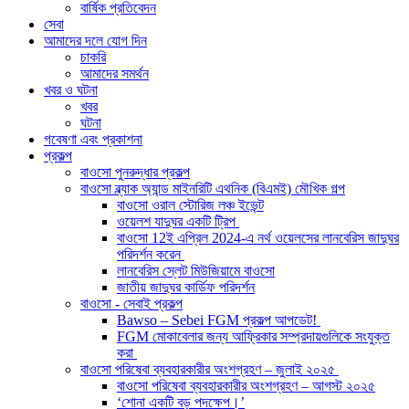
বার্ষিক প্রতিবেদন
সেবা
আমাদের দলে যোগ দিন
চাকরি
আমাদের সমর্থন
খবর ও ঘটনা
খবর
ঘটনা
গবেষণা এবং প্রকাশনা
প্রকল্প
বাওসো পুনরুদ্ধার প্রকল্প
বাওসো ব্ল্যাক অ্যান্ড মাইনরিটি এথনিক (বিএমই) মৌখিক গল্প
বাওসো ওরাল স্টোরিজ লঞ্চ ইভেন্ট
ওয়েলশ যাদুঘর একটি ট্রিপ
বাওসো 12ই এপ্রিল 2024-এ নর্থ ওয়েলসের লানবেরিস জাদুঘর
পরিদর্শন করেন
লানবেরিস স্লেট মিউজিয়ামে বাওসো
জাতীয় জাদুঘর কার্ডিফ পরিদর্শন
বাওসো - সেবাই প্রকল্প
Bawso – Sebei FGM প্রকল্প আপডেট!
FGM মোকাবেলার জন্য আফ্রিকার সম্প্রদায়গুলিকে সংযুক্ত
করা
বাওসো পরিষেবা ব্যবহারকারীর অংশগ্রহণ – জুলাই ২০২৫
বাওসো পরিষেবা ব্যবহারকারীর অংশগ্রহণ – আগস্ট ২০২৫
‘শোনা একটি বড় পদক্ষেপ।’