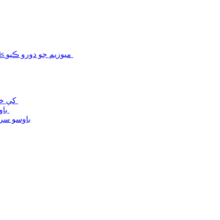
Bawso 12th اپريل 2024 تي اتر ويلز ۾ Llanberis ميوزيم جو دورو ڪيو
FGM کي خطاب ڪرڻ لاء آفريڪا ۾ ڪميونٽي کي ڳنڍڻ
باوسو سروس استعمال ڪندڙ جي مصروفيت - جولاءِ 2025
باوسو سرو