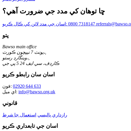
ڇا توھان کي مدد جي ضرورت آھي؟
0800 7318147
اسان جي مدد لائن کي ڪال ڪريو:
پتو
Bawso main office
يونٽ 7 نيپچون ڪورٽ،,
وينگارڊ رستو،,
ڪارڊف، سي ايف 24 5 پي جي
اسان سان رابطو ڪريو
02920 644 633
فون:
info@bawso.org.uk
اي ميل:
قانوني
رازداري پاليسي
استعمال جا شرط
اسان جي تابعداري ڪريو