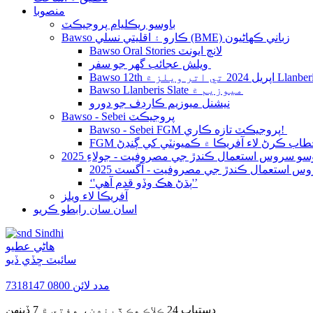
منصوبا
باوسو ريڪليام پروجيڪٽ
Bawso ڪارو ۽ اقليتي نسلي (BME) زباني ڪهاڻيون
Bawso Oral Stories لانچ ايونٽ
ويلش عجائب گھر جو سفر
Bawso Llanberis Slate ميوزيم ۾
نيشنل ميوزيم ڪارڊف جو دورو
Bawso - Sebei پروجيڪٽ
Bawso - Sebei FGM پروجيڪٽ تازه ڪاري!
س استعمال ڪندڙ جي مصروفيت - آگسٽ 2025
‘'ٻڌڻ هڪ وڏو قدم آهي'’
آفريڪا لاء ويلز
اسان سان رابطو ڪريو
Sindhi
هاڻي عطيو
سائيٽ ڇڏي ڏيو
مدد لائن
0800 7318147
دستياب 24 ڪلاڪ هڪ ڏينهن، هفتي ۾ 7 ڏينهن