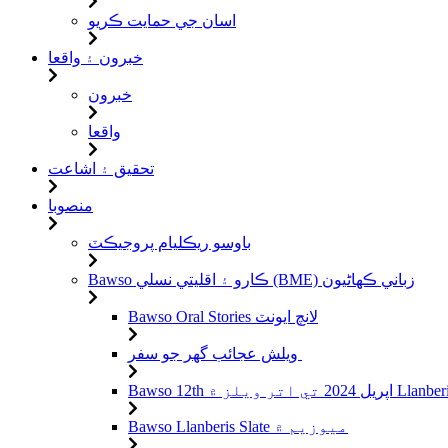
اسان جي حمايت ڪريو
خبرون ۽ واقعا
خبرون
واقعا
تحقيق ۽ اشاعت
منصوبا
باوسو ريڪليام پروجيڪٽ
Bawso ڪارو ۽ اقليتي نسلي (BME) زباني ڪهاڻيون
Bawso Oral Stories لانچ ايونٽ
ويلش عجائب گھر جو سفر
Bawso Llanberis Slate ميوزيم ۾