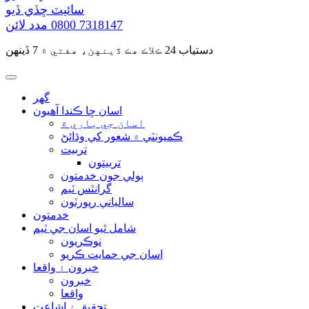
سائيٽ ڇڏي ڏيو
0800 7318147
مدد لائن
دستياب 24 ڪلاڪ هڪ ڏينهن، هفتي ۾ 7 ڏينهن
گهر
اسان ڇا ڪندا آهيون
اسان جي باري ۾
ڪميونٽي ۾ شعور کي وڌائڻ
تربيت
تربيتون
ٻولي جون خدمتون
گرانٽس ٽيم
سالياني رپورٽون
خدمتون
شامل ٿيو اسان جي ٽيم
نوڪريون
اسان جي حمايت ڪريو
خبرون ۽ واقعا
خبرون
واقعا
تحقيق ۽ اشاعت