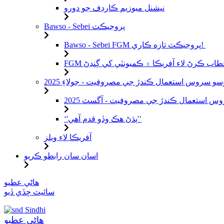
نيشنل ميوزيم ڪارڊف جو دورو
Bawso - Sebei پروجيڪٽ
Bawso - Sebei FGM پروجيڪٽ تازه ڪاري!
س استعمال ڪندڙ جي مصروفيت - آگسٽ 2025
‘'ٻڌڻ هڪ وڏو قدم آهي'’
آفريڪا لاء ويلز
اسان سان رابطو ڪريو
مواد
هاڻي عطيو
ڏانهن
سائيٽ ڇڏي ڏيو
وڃو
Sindhi
هاڻي عطيو