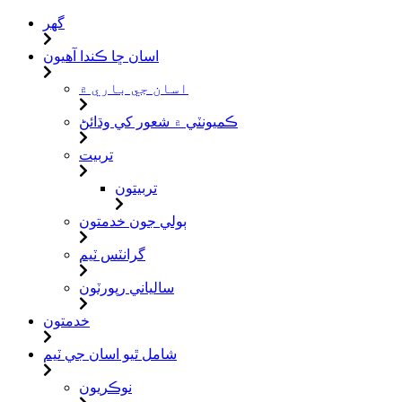
گهر
اسان ڇا ڪندا آهيون
اسان جي باري ۾
ڪميونٽي ۾ شعور کي وڌائڻ
تربيت
تربيتون
ٻولي جون خدمتون
گرانٽس ٽيم
سالياني رپورٽون
خدمتون
شامل ٿيو اسان جي ٽيم
نوڪريون