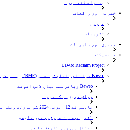
ہمارا ساتھ دیں۔
خبریں اور واقعات
خبریں
تقریبات
تحقیق اور مطبوعات
پروجیکٹس
Bawso Reclaim Project
Bawso سیاہ اور اقلیتی نسلی (BME) زبانی کہانیاں
Bawso زبانی کہانیاں لانچ ایونٹ
ویلش میوزیم کا دورہ
باوسو نے 12 اپریل 2024 کو نارتھ ویلز میں للنبیرس میوزیم کا دورہ کیا۔
لانبریس سلیٹ میوزیم میں باوسو
نیشنل میوزیم کارڈف کا دورہ