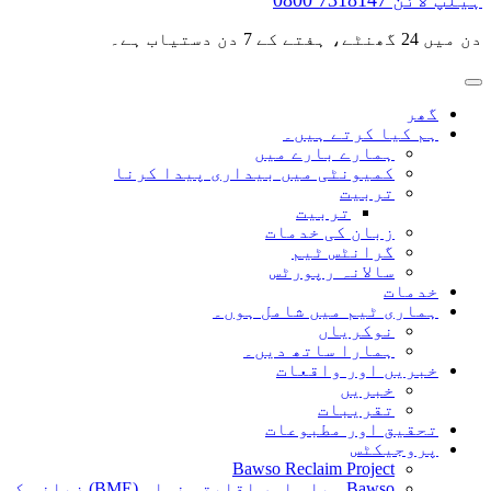
ہیلپ لائن
0800 7318147
دن میں 24 گھنٹے، ہفتے کے 7 دن دستیاب ہے۔
گھر
ہم کیا کرتے ہیں۔
ہمارے بارے میں
کمیونٹی میں بیداری پیدا کرنا
تربیت
تربیت
زبان کی خدمات
گرانٹس ٹیم
سالانہ رپورٹس
خدمات
ہماری ٹیم میں شامل ہوں۔
نوکریاں
ہمارا ساتھ دیں۔
خبریں اور واقعات
خبریں
تقریبات
تحقیق اور مطبوعات
پروجیکٹس
Bawso Reclaim Project
Bawso سیاہ اور اقلیتی نسلی (BME) زبانی کہانیاں