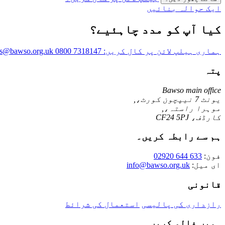
ایک حوالہ بنائیں
کیا آپ کو مدد چاہئیے؟
ہماری ہیلپ لائن پر کال کریں:
0800 7318147
als@bawso.org.uk
پتہ
Bawso main office
یونٹ 7 نیپچون کورٹ،,
موہرا راستہ،,
کارڈف، CF24 5PJ
ہم سے رابطہ کریں۔
فون:
02920 644 633
ای میل:
info@bawso.org.uk
قانونی
رازداری کی پالیسی
استعمال کی شرائط
ہمیں فالو کریں