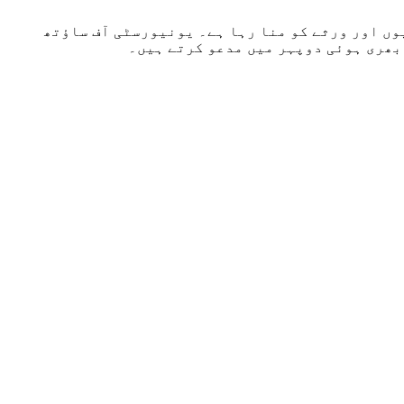
وں اور ورثے کو منا رہا ہے۔ یونیورسٹی آف ساؤتھ
بھری ہوئی دوپہر میں مدعو کرتے ہیں۔