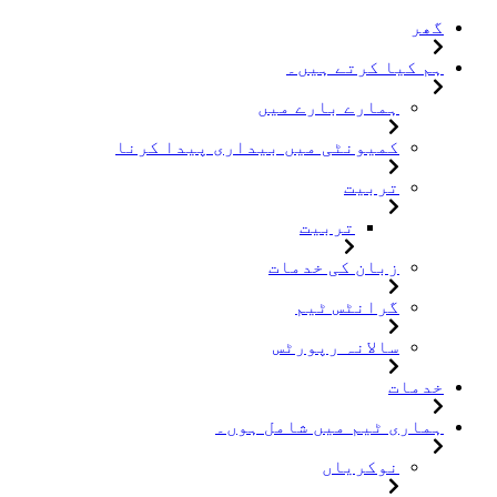
گھر
ہم کیا کرتے ہیں۔
ہمارے بارے میں
کمیونٹی میں بیداری پیدا کرنا
تربیت
تربیت
زبان کی خدمات
گرانٹس ٹیم
سالانہ رپورٹس
خدمات
ہماری ٹیم میں شامل ہوں۔
نوکریاں