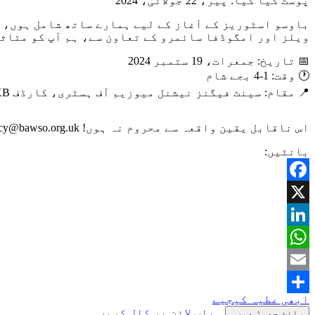
پوسٹ کیا گیا:
پیر، 22 جولائی، 2024
باوسو اسٹوریز کے آغاز کے لیے ہمارے ساتھ شامل ہوں، 
ویلز اور امگوڈفا سائمرو کے تعاون سے، ہم آپ کو متاث
📅 تاریخ: جمعرات، 19 ستمبر 2024
🕐 وقت: 1-4 بجے شام
📍 مقام: سینٹ فیگنز نیشنل میوزیم آف ہسٹری، کارڈف CF5 6XB
اس ناقابل یقین واقعہ سے محروم نہ ہوں! nancy@bawso.org.uk پر RSVP
بانٹیں:
Facebook
X
LinkedIn
WhatsApp
Email
ابھی عطیہ کیجیے
Share
ہیلپ لائن پر کال کریں۔
سائٹ چھوڑ دیں۔