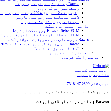
Bawso زبانی کہانیاں لانچ ایونٹ
ویلش میوزیم کا دورہ
باوسو نے 12 اپریل 2024 کو نارتھ ویلز میں للنبیرس میوزیم کا دورہ کیا۔
لانبریس سلیٹ میوزیم میں باوسو
نیشنل میوزیم کارڈف کا دورہ
باوسو - سیبی پروجیکٹ
Bawso - Sebei FGM پروجیکٹ اپ ڈیٹ!
FGM سے خطاب کرنے کے لیے افریقہ میں کمیونٹیز کو جوڑنا
Bawso سروس صارف کی مصروفیت - جولائی 2025
Bawso سروس صارف کی مصروفیت - اگست 2025
‘'سننا ایک بڑا قدم ہے'’
افریقہ کے لیے ویلز
ہم سے رابطہ کریں۔
Urdu
ابھی عطیہ کیجیے
سائٹ چھوڑ دیں۔
ہیلپ لائن
0800 7318147
دن میں 24 گھنٹے، ہفتے کے 7 دن دستیاب ہے۔
Bawso زبانی کہانیاں لانچ ایونٹ