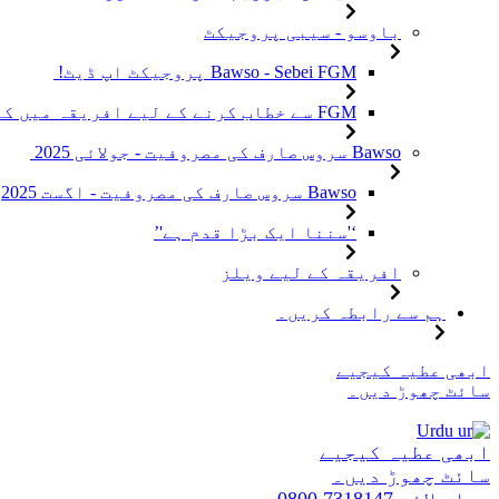
باوسو - سیبی پروجیکٹ
Bawso - Sebei FGM پروجیکٹ اپ ڈیٹ!
FGM سے خطاب کرنے کے لیے افریقہ میں کمیونٹیز کو جوڑنا
Bawso سروس صارف کی مصروفیت - جولائی 2025
Bawso سروس صارف کی مصروفیت - اگست 2025
‘'سننا ایک بڑا قدم ہے'’
افریقہ کے لیے ویلز
ہم سے رابطہ کریں۔
مواد
ابھی عطیہ کیجیے
پر
سائٹ چھوڑ دیں۔
جائیں۔
Urdu
ابھی عطیہ کیجیے
سائٹ چھوڑ دیں۔