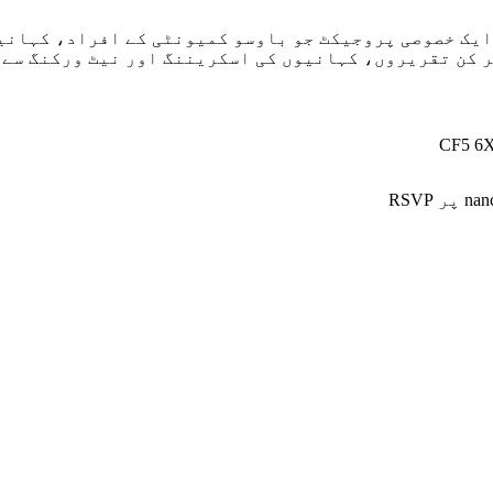
ایک خصوصی پروجیکٹ جو باوسو کمیونٹی کے افراد، کہانی
ر کن تقریروں، کہانیوں کی اسکریننگ اور نیٹ ورکنگ سے 