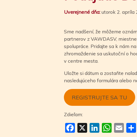
Uverejnené dňa:
utorok 2. apríla
Sme nadšení, že môžeme oznámiť 
partnerov z VAWDASV, miestneho 
spolupráce. Pridajte sa k nám n
zhromaždenie sa uskutoční o ho
v centre mesta.
Uložte si dátum a zostaňte nalad
nasledujúceho formulára alebo n
REGISTRUJTE SA TU
Zdieľam:
Facebook
X
LinkedI
Wha
Em