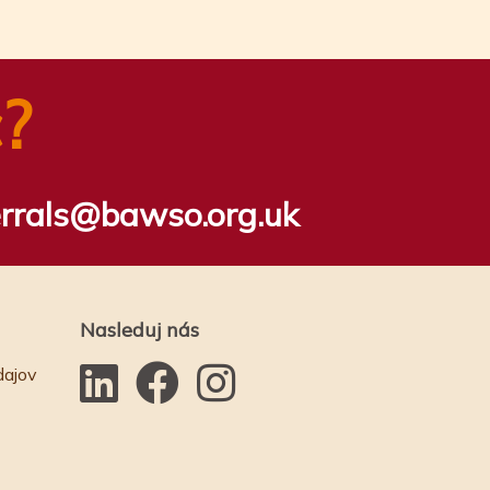
?
errals@bawso.org.uk
Nasleduj nás
dajov