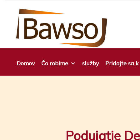
Preskočiť
na
obsah
Domov
Čo robíme
služby
Pridajte sa 
Podujatie De