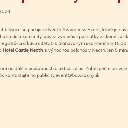
 2024
blížiace sa podujatie Neath Awareness Event, ktoré je navrh
úradu a komunity, aby si vymieňali poznatky získané zo skús
a registráciu a kávu od 9:30 s plánovaným ukončením o 15:00.
d
Hotel Castle Neath
, s výhodnou polohou v Neath, len 5 min
ení na ďalšie podrobnosti a aktualizácie. Zabezpečte si svoj
ás kontaktujte na
publicity.event@bawso.org.uk
.
n
tsApp
ail
Share