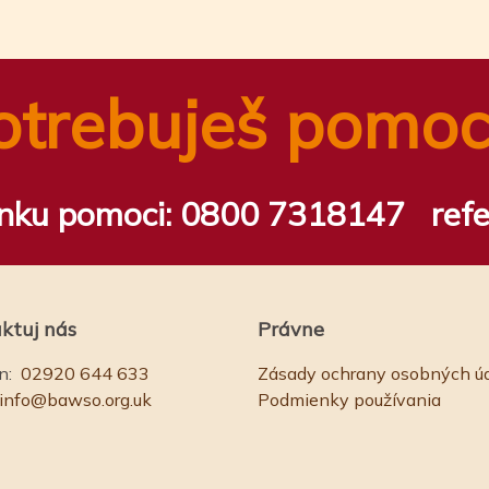
otrebuješ pomoc
inku pomoci:
0800 7318147
ref
ktuj nás
Právne
n:
02920 644 633
Zásady ochrany osobných ú
info@bawso.org.uk
Podmienky používania