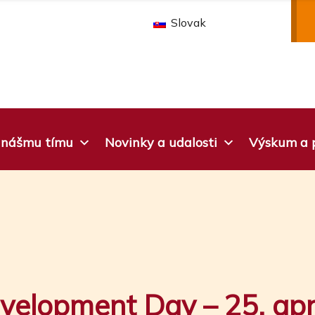
Slovak
k nášmu tímu
Novinky a udalosti
Výskum a p
velopment Day – 25. apr