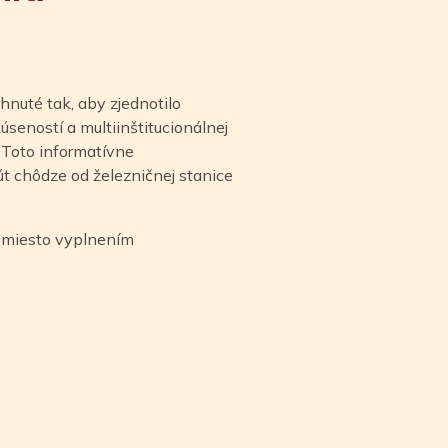
nuté tak, aby zjednotilo
eností a multiinštitucionálnej
 Toto informatívne
út chôdze od železničnej stanice
e miesto vyplnením